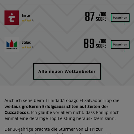
87
/100
Tipico
besuchen
89
/100
Oddset
besuchen
Alle neuen Wettanbieter
Auch ich sehe beim Trinidad/Tobago El Salvador Tipp die
weitaus größeren Erfolgsaussichten auf Seiten der
Cuzcatlecos
. Ich glaube vor allem nicht, dass Phillip noch
einmal eine derartige Top-Leistung herauskitzeln kann.
Der 36-Jährige brachte die Stürmer von El Tri zur