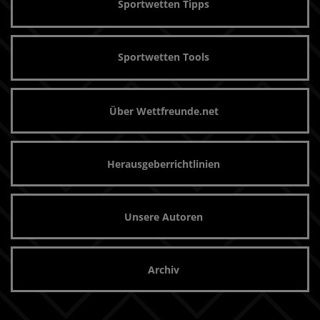
Sportwetten Tipps
Sportwetten Tools
Über Wettfreunde.net
Herausgeberrichtlinien
Unsere Autoren
Archiv