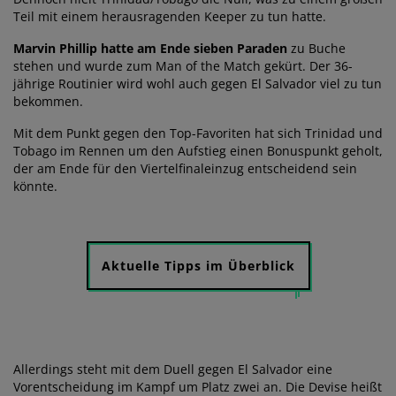
Teil mit einem herausragenden Keeper zu tun hatte.
Marvin Phillip hatte am Ende sieben Paraden
zu Buche
stehen und wurde zum Man of the Match gekürt. Der 36-
jährige Routinier wird wohl auch gegen El Salvador viel zu tun
bekommen.
Mit dem Punkt gegen den Top-Favoriten hat sich Trinidad und
Tobago im Rennen um den Aufstieg einen Bonuspunkt geholt,
der am Ende für den Viertelfinaleinzug entscheidend sein
könnte.
Aktuelle Tipps im Überblick
Allerdings steht mit dem Duell gegen El Salvador eine
Vorentscheidung im Kampf um Platz zwei an. Die Devise heißt