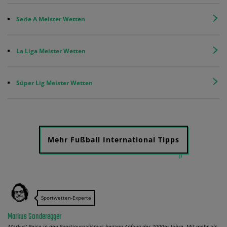
Serie A Meister Wetten
La Liga Meister Wetten
Süper Lig Meister Wetten
Mehr Fußball International Tipps
Sportwetten-Experte
Markus Sonderegger
Markus‘ Reise in den Sportjournalismus begann Anfang der 2000er Jahre. Mit mehr als