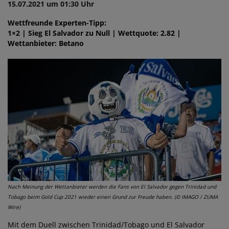
15.07.2021 um 01:30 Uhr
Wettfreunde Experten-Tipp:
1×2 | Sieg El Salvador zu Null | Wettquote: 2.82 |
Wettanbieter: Betano
Nach Meinung der Wettanbieter werden die Fans von El Salvador gegen Trinidad und
Tobago beim Gold Cup 2021 wieder einen Grund zur Freude haben. (© IMAGO / ZUMA
Wire)
Mit dem Duell zwischen Trinidad/Tobago und El Salvador