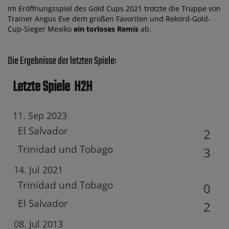
Im Eröffnungsspiel des Gold Cups 2021 trotzte die Truppe von
Trainer Angus Eve dem großen Favoriten und Rekord-Gold-
Cup-Sieger Mexiko
ein torloses Remis
ab.
Die Ergebnisse der letzten Spiele:
Letzte Spiele
H2H
11. Sep 2023
El Salvador
2
Trinidad und Tobago
3
14. Jul 2021
Trinidad und Tobago
0
El Salvador
2
08. Jul 2013