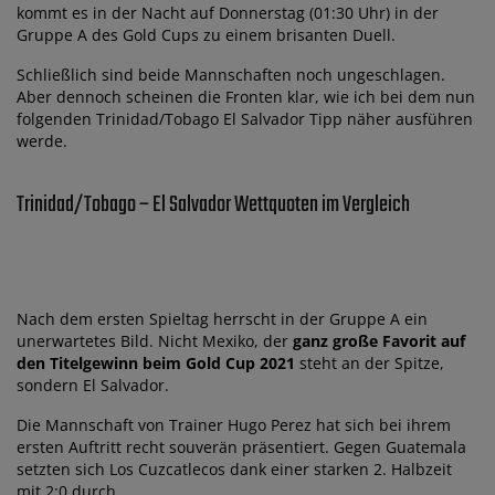
kommt es in der Nacht auf Donnerstag (01:30 Uhr) in der
Gruppe A des Gold Cups zu einem brisanten Duell.
Schließlich sind beide Mannschaften noch ungeschlagen.
Aber dennoch scheinen die Fronten klar, wie ich bei dem nun
folgenden Trinidad/Tobago El Salvador Tipp näher ausführen
werde.
Trinidad/Tobago – El Salvador Wettquoten im Vergleich
Nach dem ersten Spieltag herrscht in der Gruppe A ein
unerwartetes Bild. Nicht Mexiko, der
ganz große Favorit auf
den Titelgewinn beim Gold Cup 2021
steht an der Spitze,
sondern El Salvador.
Die Mannschaft von Trainer Hugo Perez hat sich bei ihrem
ersten Auftritt recht souverän präsentiert. Gegen Guatemala
setzten sich Los Cuzcatlecos dank einer starken 2. Halbzeit
mit 2:0 durch.