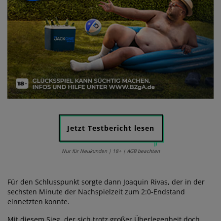
Jetzt Testbericht lesen
Nur für Neukunden | 18+ | AGB beachten
Für den Schlusspunkt sorgte dann Joaquin Rivas, der in der
sechsten Minute der Nachspielzeit zum 2:0-Endstand
einnetzten konnte.
Mit diesem Sieg, der sich trotz großer Überlegenheit doch