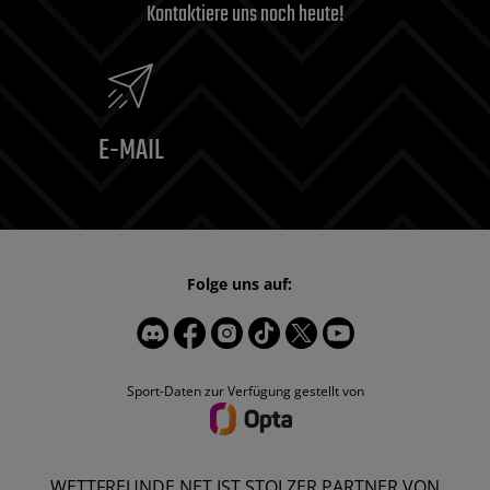
Kontaktiere uns noch heute!
E-MAIL
Folge uns auf:
Sport-Daten zur Verfügung gestellt von
WETTFREUNDE.NET IST STOLZER PARTNER VON