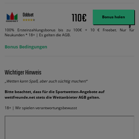
110€
Oddset
Bonus holen
100% Ersteinzahlungsbonus bis zu 100€ + 10 € Freebet. Nur für
Neukunden * 18+ | Es gelten die AGB.
Bonus Bedingungen
Wichtiger Hinweis
„Wetten kann Spaß, aber auch süchtig machen!“
Bitte beachtet, dass für die Sportwetten-Angebote auf
wettfreunde.net stets die Wettanbieter AGB gelten.
18+ | Wir spielen verantwortungsbewusst