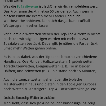
Fußball Wetten
Was die
ist JackOne wirklich empfehlenswert.
Fußballwetten
Das Programm deckt in etwa 50 Länder ab. Auch wenn in
diesem Punkt die Besten mehr Länder und auch
Wettbewerbe anbieten, kann sich das JackOne Fußball
Wettprogramm sehen lassen.
Vor allem die Wettarten stehen der Top-Konkurrenz in nichts
nach. Die wichtigsten Ligen werden mit mehr als 250
Spezialwetten bestückt. Dabei gilt, je näher die Partie rückt,
umso mehr Wetten gehen online.
Es ist alles dabei, was der Tipper so braucht: verschiedene
Handicaps, Over/Under, Halbzeitwetten, Ergebniswetten,
Torschützenwetten, Ereigniswetten (z. B. Tor in beiden
Hälften) und Zeitwetten (z. B. Spielstand nach 15 Minuten).
Auch die Langzeitwetten gehen über die typische
Meisterwette hinaus und bieten in den Top-Ligen Europas
noch Wetten zu Absteigern, Top 4, Torschützenkönige, etc.
Deutsche Bundesliga Wetten bei JackOne
Man sieht, dass sich JackOne bei der Bundesliga ins Zeug