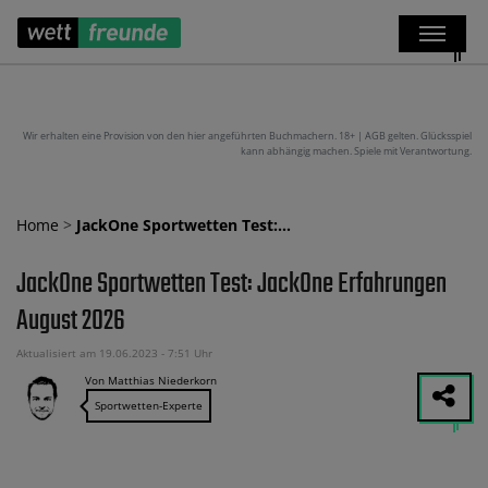
Wir erhalten eine Provision von den hier angeführten Buchmachern. 18+ | AGB gelten. Glücksspiel
kann abhängig machen. Spiele mit Verantwortung.
Home
>
JackOne Sportwetten Test:…
JackOne Sportwetten Test: JackOne Erfahrungen
August 2026
Aktualisiert am 19.06.2023 - 7:51 Uhr
Von Matthias Niederkorn
Sportwetten-Experte