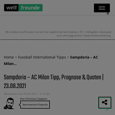
Wir erhalten eine Provision von den hier angeführten Buchmachern. 18+ | AGB gelten. Glücksspiel
kann abhängig machen. Spiele mit Verantwortung.
Home
>
Fussball International Tipps
>
Sampdoria – AC
Milan…
Sampdoria – AC Milan Tipp, Prognose & Quoten |
23.08.2021
Aktualisiert am 23.08.2021 - 3:13 Uhr
Von Christian Capponi
Sportwetten-Experte