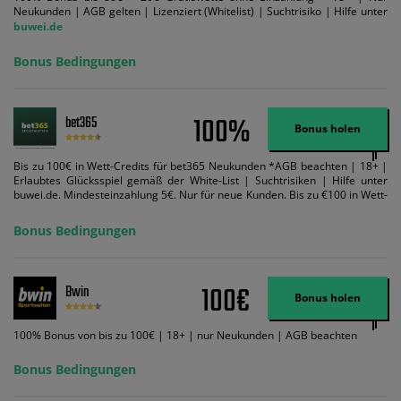
Neukunden | AGB gelten | Lizenziert (Whitelist) | Suchtrisiko | Hilfe unter
buwei.de
Bonus Bedingungen
100%
bet365
Bonus holen
Bis zu 100€ in Wett-Credits für bet365 Neukunden *AGB beachten | 18+ |
Erlaubtes Glücksspiel gemäß der White-List | Suchtrisiken | Hilfe unter
buwei.de. Mindesteinzahlung 5€. Nur für neue Kunden. Bis zu €100 in Wett-
Credits. Melden Sie sich an, zahlen Sie €5 oder mehr auf Ihr bet365-Konto
ein und wir geben Ihnen die entsprechende qualifizierende Einzahlung in
Bonus Bedingungen
Wett-Credits, wenn Sie qualifizierende Wetten im gleichen Wert platzieren
und diese abgerechnet werden. Mindestquoten, Wett- und
Zahlungsmethoden-Ausnahmen gelten. Gewinne schließen den Einsatz von
Wett-Credits aus. Es gelten die AGB, Zeitlimits und Ausnahmen. Der Bonus-
100€
Bwin
Code VIPANGEBOT kann während der Anmeldung benutzt werden, jedoch
Bonus holen
ändert dies den Angebotsbetrag in keinster Weise.
100% Bonus von bis zu 100€ | 18+ | nur Neukunden | AGB beachten
Bonus Bedingungen