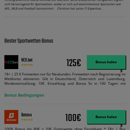
sich hervorragend für Sportwetten, wobei er sich auf datenintensive Sportarten wie
NFL, MLB und Football konzentriert. Christian hat seine IT-Expertise…
Bester Sportwetten Bonus
125€
NEO.bet
Bonus holen
18+ | 25 € Freiwetten nur für Neukunden. Freiwetten nach Registrierung im
Wettkonto aktivieren. Gilt in Deutschland, Österreich und Luxemburg.
Mindesteinzahlung: 10€. Einzahlung und Bonus 5x in 100 Tagen mit
Mindestquote 1,5 umsetzen. Maximaler Umsatz: Bonusbetrag pro Wette.
Bedingungen können geändert werden. AGB gelten. Lizenziert; Hilfe bei
Bonus Bedingungen
Suchtrisiken: buwei.de.
100€
Betano
Bonus holen
100% Bonus bis 80€ + 20€ Gratiswette ohne Einzahlung * 18+ | Nur