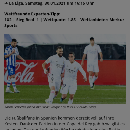
➔ La Liga, Samstag, 30.01.2021 um 16:15 Uhr
Wettfreunde Experten-Tipp:
1X2 | Sieg Real -1 | Wettquote: 1.85 | Wettanbieter: Merkur
Sports
Karim Benzema jubelt mit Lucas Vazquez (© IMAGO / ZUMA Wire)
Die Fußballfans in Spanien kommen derzeit voll auf ihre
Kosten. Dank der Partien in der Copa del Rey gab bzw. gibt es
an jedem Tag der laufenden Woche mindestens eine Partie.