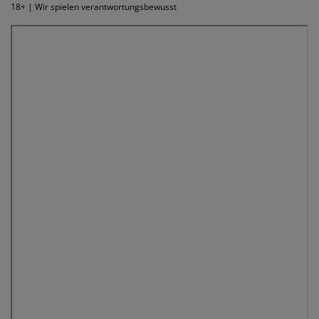
18+ | Wir spielen verantwortungsbewusst