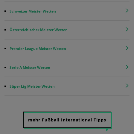
Schweizer Meister Wetten
Österreichischer Meister Wetten
Premier League Meister Wetten
Serie A Meister Wetten
Süper Lig Meister Wetten
mehr Fußball International Tipps