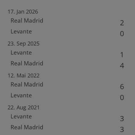
17. Jan 2026
Real Madrid
2
Levante
0
23. Sep 2025
Levante
1
Real Madrid
4
12. Mai 2022
Real Madrid
6
Levante
0
22. Aug 2021
Levante
3
Real Madrid
3