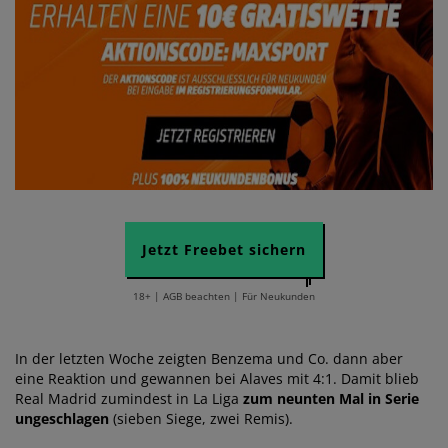
Jetzt Freebet sichern
18+ | AGB beachten | Für Neukunden
In der letzten Woche zeigten Benzema und Co. dann aber
eine Reaktion und gewannen bei Alaves mit 4:1. Damit blieb
Real Madrid zumindest in La Liga
zum neunten Mal in Serie
ungeschlagen
(sieben Siege, zwei Remis).