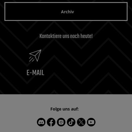
Archiv
Kontaktiere uns noch heute!
E-MAIL
Folge uns auf: