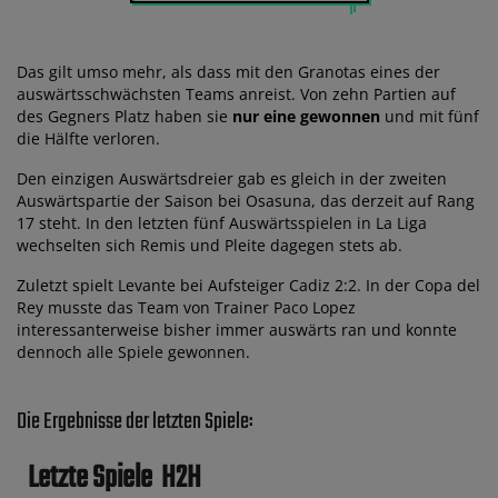
Das gilt umso mehr, als dass mit den Granotas eines der
auswärtsschwächsten Teams anreist. Von zehn Partien auf
des Gegners Platz haben sie
nur eine gewonnen
und mit fünf
die Hälfte verloren.
Den einzigen Auswärtsdreier gab es gleich in der zweiten
Auswärtspartie der Saison bei Osasuna, das derzeit auf Rang
17 steht. In den letzten fünf Auswärtsspielen in La Liga
wechselten sich Remis und Pleite dagegen stets ab.
Zuletzt spielt Levante bei Aufsteiger Cadiz 2:2. In der Copa del
Rey musste das Team von Trainer Paco Lopez
interessanterweise bisher immer auswärts ran und konnte
dennoch alle Spiele gewonnen.
Die Ergebnisse der letzten Spiele:
Letzte Spiele
H2H