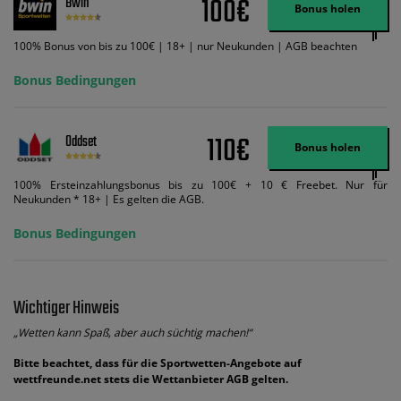
100€
Bwin
Code VIPANGEBOT kann während der Anmeldung benutzt werden, jedoch
Bonus holen
ändert dies den Angebotsbetrag in keinster Weise.
100% Bonus von bis zu 100€ | 18+ | nur Neukunden | AGB beachten
Bonus Bedingungen
110€
Oddset
Bonus holen
100% Ersteinzahlungsbonus bis zu 100€ + 10 € Freebet. Nur für
Neukunden * 18+ | Es gelten die AGB.
Bonus Bedingungen
Wichtiger Hinweis
„Wetten kann Spaß, aber auch süchtig machen!“
Bitte beachtet, dass für die Sportwetten-Angebote auf
wettfreunde.net stets die Wettanbieter AGB gelten.