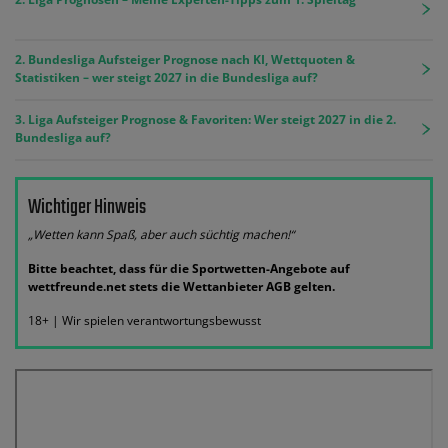
2. Bundesliga Aufsteiger Prognose nach KI, Wettquoten &
Statistiken – wer steigt 2027 in die Bundesliga auf?
3. Liga Aufsteiger Prognose & Favoriten: Wer steigt 2027 in die 2.
Bundesliga auf?
Wichtiger Hinweis
„Wetten kann Spaß, aber auch süchtig machen!“
Bitte beachtet, dass für die Sportwetten-Angebote auf
wettfreunde.net stets die Wettanbieter AGB gelten.
18+ | Wir spielen verantwortungsbewusst