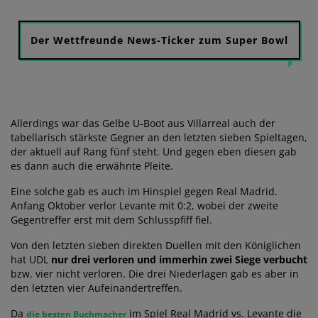
Der Wettfreunde News-Ticker zum Super Bowl
Allerdings war das Gelbe U-Boot aus Villarreal auch der
tabellarisch stärkste Gegner an den letzten sieben Spieltagen,
der aktuell auf Rang fünf steht. Und gegen eben diesen gab
es dann auch die erwähnte Pleite.
Eine solche gab es auch im Hinspiel gegen Real Madrid.
Anfang Oktober verlor Levante mit 0:2, wobei der zweite
Gegentreffer erst mit dem Schlusspfiff fiel.
Von den letzten sieben direkten Duellen mit den Königlichen
hat UDL
nur drei verloren und immerhin zwei Siege verbucht
bzw. vier nicht verloren. Die drei Niederlagen gab es aber in
den letzten vier Aufeinandertreffen.
Da
im Spiel Real Madrid vs. Levante die
die besten Buchmacher