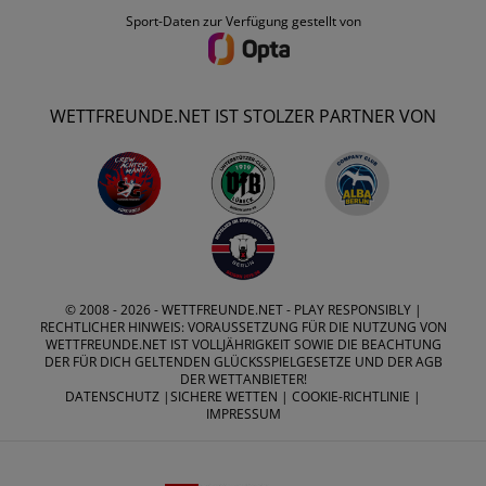
Sport-Daten zur Verfügung gestellt von
WETTFREUNDE.NET IST STOLZER PARTNER VON
© 2008 - 2026 -
WETTFREUNDE.NET
- PLAY RESPONSIBLY |
RECHTLICHER HINWEIS: VORAUSSETZUNG FÜR DIE NUTZUNG VON
WETTFREUNDE.NET IST VOLLJÄHRIGKEIT SOWIE DIE BEACHTUNG
DER FÜR DICH GELTENDEN GLÜCKSSPIELGESETZE UND DER AGB
DER WETTANBIETER!
DATENSCHUTZ
|
SICHERE WETTEN
|
COOKIE-RICHTLINIE
|
IMPRESSUM