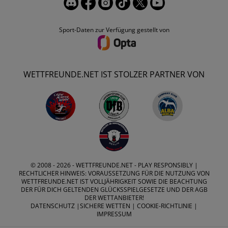
Sport-Daten zur Verfügung gestellt von
WETTFREUNDE.NET IST STOLZER PARTNER VON
© 2008 - 2026 -
WETTFREUNDE.NET
- PLAY RESPONSIBLY |
RECHTLICHER HINWEIS: VORAUSSETZUNG FÜR DIE NUTZUNG VON
WETTFREUNDE.NET IST VOLLJÄHRIGKEIT SOWIE DIE BEACHTUNG
DER FÜR DICH GELTENDEN GLÜCKSSPIELGESETZE UND DER AGB
DER WETTANBIETER!
DATENSCHUTZ
|
SICHERE WETTEN
|
COOKIE-RICHTLINIE
|
IMPRESSUM