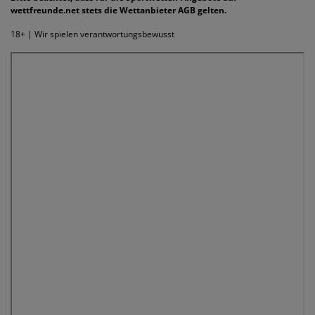
wettfreunde.net stets die Wettanbieter AGB gelten.
18+ | Wir spielen verantwortungsbewusst