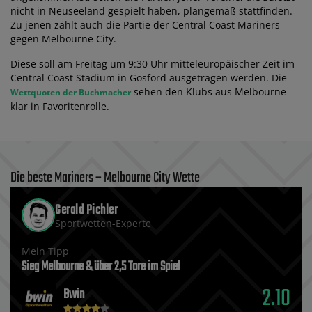
nicht in Neuseeland gespielt haben, plangemäß stattfinden.
Zu jenen zählt auch die Partie der Central Coast Mariners
gegen Melbourne City.
Diese soll am Freitag um 9:30 Uhr mitteleuropäischer Zeit im
Central Coast Stadium in Gosford ausgetragen werden. Die
sehen den Klubs aus Melbourne
Wettquoten der Buchmacher
klar in Favoritenrolle.
Die beste Mariners – Melbourne City Wette
Gerald Pichler
Sportwetten-Experte
Mein Tipp
Sieg Melbourne & über 2‚5 Tore im Spiel
2.10
Bwin