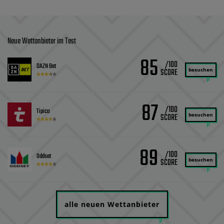
Neue Wettanbieter im Test
85
/100
DAZN Bet
besuchen
87
/100
Tipico
besuchen
89
/100
Oddset
besuchen
alle neuen Wettanbieter