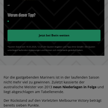
Warum dieser Tipp?
Jetzt bei
Bwin
wetten
*Quoten Stand vom 18.03.2020‚ 12⁚20 Uhr Quoten Angaben und Tipp ohne Gewähr. Die Quoten
unterliegen laufenden Anpassungen und können sich mittlerweile geändert haben.
Für die gastgebenden Mariners ist in der laufenden Saison
nicht mehr viel zu gewinnen. Zuletzt kassierte der
australische Meister von 2013
neun Niederlagen in Folge
und
liegt abgeschlagen am Tabellenende.
Der Rückstand auf den Vorletzten Melbourne Victory beträgt
bereits sieben Punkte.