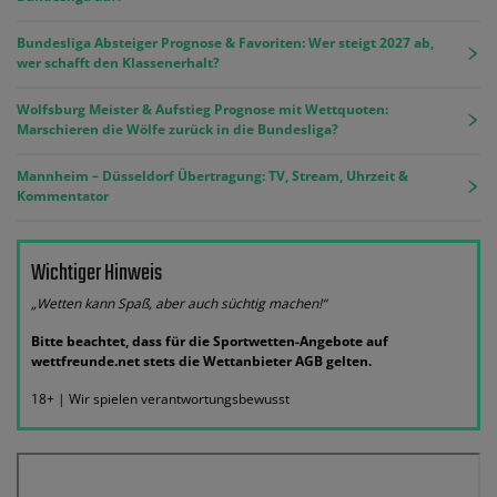
Bundesliga Absteiger Prognose & Favoriten: Wer steigt 2027 ab,
wer schafft den Klassenerhalt?
Wolfsburg Meister & Aufstieg Prognose mit Wettquoten:
Marschieren die Wölfe zurück in die Bundesliga?
Mannheim – Düsseldorf Übertragung: TV, Stream, Uhrzeit &
Kommentator
Wichtiger Hinweis
„Wetten kann Spaß, aber auch süchtig machen!“
Bitte beachtet, dass für die Sportwetten-Angebote auf
wettfreunde.net stets die Wettanbieter AGB gelten.
18+ | Wir spielen verantwortungsbewusst