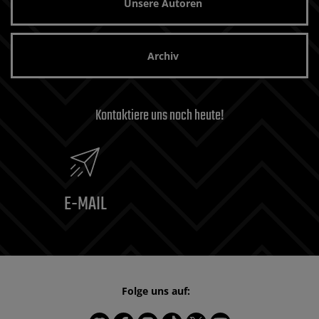
Unsere Autoren
Archiv
Kontaktiere uns noch heute!
E-MAIL
Folge uns auf: