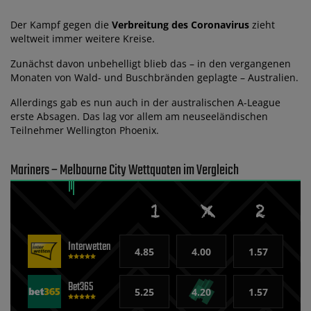
Der Kampf gegen die
Verbreitung des Coronavirus
zieht
weltweit immer weitere Kreise.
Zunächst davon unbehelligt blieb das – in den vergangenen
Monaten von Wald- und Buschbränden geplagte – Australien.
Allerdings gab es nun auch in der australischen A-League
erste Absagen. Das lag vor allem am neuseeländischen
Teilnehmer Wellington Phoenix.
Mariners – Melbourne City Wettquoten im Vergleich
Interwetten
4.85
4.00
1.57
Bet365
5.25
4.20
1.57