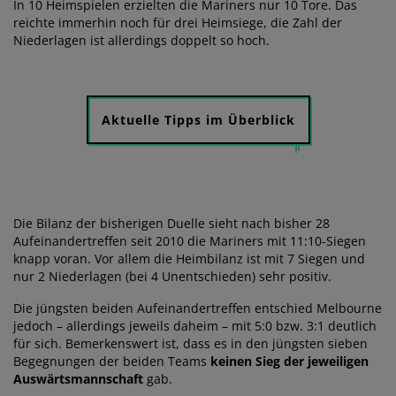
In 10 Heimspielen erzielten die Mariners nur 10 Tore. Das
reichte immerhin noch für drei Heimsiege, die Zahl der
Niederlagen ist allerdings doppelt so hoch.
Aktuelle Tipps im Überblick
Die Bilanz der bisherigen Duelle sieht nach bisher 28
Aufeinandertreffen seit 2010 die Mariners mit 11:10-Siegen
knapp voran. Vor allem die Heimbilanz ist mit 7 Siegen und
nur 2 Niederlagen (bei 4 Unentschieden) sehr positiv.
Die jüngsten beiden Aufeinandertreffen entschied Melbourne
jedoch – allerdings jeweils daheim – mit 5:0 bzw. 3:1 deutlich
für sich. Bemerkenswert ist, dass es in den jüngsten sieben
Begegnungen der beiden Teams
keinen Sieg der jeweiligen
Auswärtsmannschaft
gab.