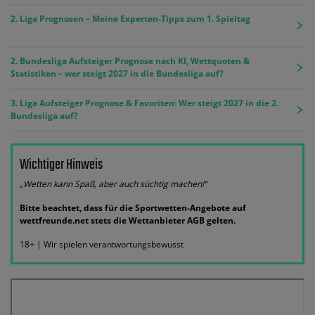
2. Liga Prognosen – Meine Experten-Tipps zum 1. Spieltag
2. Bundesliga Aufsteiger Prognose nach KI, Wettquoten &
Statistiken – wer steigt 2027 in die Bundesliga auf?
3. Liga Aufsteiger Prognose & Favoriten: Wer steigt 2027 in die 2.
Bundesliga auf?
Wichtiger Hinweis
„Wetten kann Spaß, aber auch süchtig machen!“
Bitte beachtet, dass für die Sportwetten-Angebote auf
wettfreunde.net stets die Wettanbieter AGB gelten.
18+ | Wir spielen verantwortungsbewusst