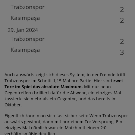
Trabzonspor
2
Kasımpaşa
2
29. Jan 2024
Trabzonspor
2
Kasımpaşa
3
Auch auswärts zeigt sich dieses System, in der Fremde trifft
Trabzonspor im Schnitt 1,15 Mal pro Partie. Hier sind
zwei
Tore im Spiel das absolute Maximum.
Mit nur neun
Gegentreffern brilliert dafür die Abwehr, ein einziges Mal
kassierte sie mehr als ein Gegentor, und das bereits im
Oktober.
Eigentlich kann man sich fast sicher sein: Wenn Trabzonspor
auswärts gewinnt, dann mit nur einem Tor Vorsprung. Ein
einziges Mal nämlich war ein Match mit einem 2:0
verhältnismäßig deutlich.