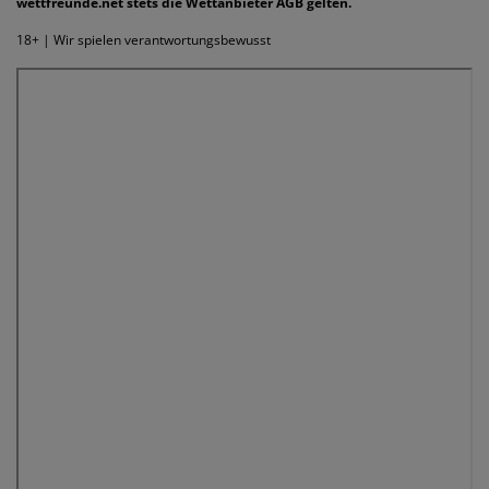
wettfreunde.net stets die Wettanbieter AGB gelten.
18+ | Wir spielen verantwortungsbewusst