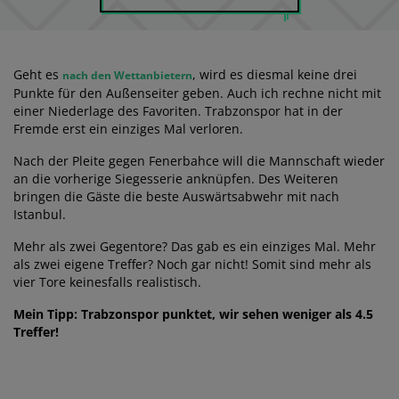
Geht es
, wird es diesmal keine drei
nach den Wettanbietern
Punkte für den Außenseiter geben. Auch ich rechne nicht mit
einer Niederlage des Favoriten. Trabzonspor hat in der
Fremde erst ein einziges Mal verloren.
Nach der Pleite gegen Fenerbahce will die Mannschaft wieder
an die vorherige Siegesserie anknüpfen. Des Weiteren
bringen die Gäste die beste Auswärtsabwehr mit nach
Istanbul.
Mehr als zwei Gegentore? Das gab es ein einziges Mal. Mehr
als zwei eigene Treffer? Noch gar nicht! Somit sind mehr als
vier Tore keinesfalls realistisch.
Mein Tipp: Trabzonspor punktet, wir sehen weniger als 4.5
Treffer!