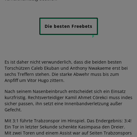
Die besten Freebets
Es ist daher nicht verwunderlich, dass die beiden besten
Torschützen Caleb Ekuban und Anthony Nwakaeme erst bei
sechs Treffern stehen. Die starke Abwehr muss bis zum
Anpfiff um Vitor Hugo zittern.
Nach seinem Nasenbeinbruch entscheidet sich ein Einsatz
kurzfristig. Rechtsverteidiger Kamil Ahmet Cörekci muss indes
sicher passen, ihn setzt eine Innenbandverletzung außer
Gefecht.
Mit 3:1 führte Trabzonspor im Hinspiel. Das Endergebnis: 3:4!
Ein Tor in letzter Sekunde schenkte Kasimpasa den Dreier.
Mit zwei Toren und einem Assist war auf Seiten Trabzonspors