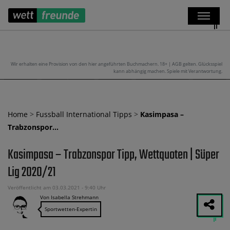
Wir erhalten eine Provision von den hier angeführten Buchmachern. 18+ | AGB gelten. Glücksspiel
kann abhängig machen. Spiele mit Verantwortung.
Home
>
Fussball International Tipps
>
Kasimpasa –
Trabzonspor…
Kasimpasa – Trabzonspor Tipp, Wettquoten | Süper
Lig 2020/21
Veröffentlicht am 03.03.2021 - 9:40 Uhr
Von Isabella Strehmann
Sportwetten-Expertin