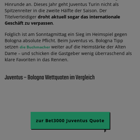
Hinrunde an. Dieses Jahr geht Juventus Turin nicht als
Spitzenreiter in die zweite Hälfte der Saison. Der
Titelverteidiger
droht aktuell sogar das internationale
Geschäft zu verpassen
.
Folglich ist am Sonntagmittag ein Sieg im Heimspiel gegen
Bologna absolute Pflicht. Beim Juventus vs. Bologna Tipp
setzen
weiter auf die Heimstärke der Alten
die Buchmacher
Dame – und schicken die Gastgeber wenig überraschend als
klare Favoriten in das Rennen.
Juventus – Bologna Wettquoten im Vergleich
zur Bet3000 Juventus Quote