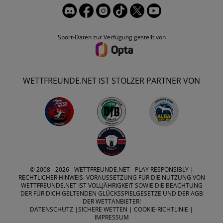
Sport-Daten zur Verfügung gestellt von
WETTFREUNDE.NET IST STOLZER PARTNER VON
© 2008 - 2026 -
WETTFREUNDE.NET
- PLAY RESPONSIBLY |
RECHTLICHER HINWEIS: VORAUSSETZUNG FÜR DIE NUTZUNG VON
WETTFREUNDE.NET IST VOLLJÄHRIGKEIT SOWIE DIE BEACHTUNG
DER FÜR DICH GELTENDEN GLÜCKSSPIELGESETZE UND DER AGB
DER WETTANBIETER!
DATENSCHUTZ
|
SICHERE WETTEN
|
COOKIE-RICHTLINIE
|
IMPRESSUM