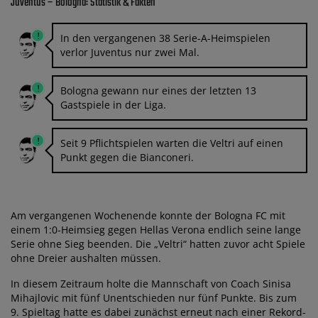
Juventus – Bologna: Statistik & Fakten
In den vergangenen 38 Serie-A-Heimspielen
verlor Juventus nur zwei Mal.
Bologna gewann nur eines der letzten 13
Gastspiele in der Liga.
Seit 9 Pflichtspielen warten die Veltri auf einen
Punkt gegen die Bianconeri.
Am vergangenen Wochenende konnte der Bologna FC mit
einem 1:0-Heimsieg gegen Hellas Verona endlich seine lange
Serie ohne Sieg beenden. Die „Veltri“ hatten zuvor acht Spiele
ohne Dreier aushalten müssen.
In diesem Zeitraum holte die Mannschaft von Coach Sinisa
Mihajlovic mit fünf Unentschieden nur fünf Punkte. Bis zum
9. Spieltag hatte es dabei zunächst erneut nach einer Rekord-