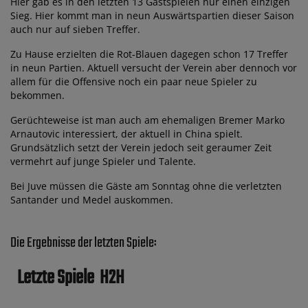
Hier gab es in den letzten 13 Gastspielen nur einen einzigen
Sieg. Hier kommt man in neun Auswärtspartien dieser Saison
auch nur auf sieben Treffer.
Zu Hause erzielten die Rot-Blauen dagegen schon 17 Treffer
in neun Partien. Aktuell versucht der Verein aber dennoch vor
allem für die Offensive noch ein paar neue Spieler zu
bekommen.
Gerüchteweise ist man auch am ehemaligen Bremer Marko
Arnautovic interessiert, der aktuell in China spielt.
Grundsätzlich setzt der Verein jedoch seit geraumer Zeit
vermehrt auf junge Spieler und Talente.
Bei Juve müssen die Gäste am Sonntag ohne die verletzten
Santander und Medel auskommen.
Die Ergebnisse der letzten Spiele:
Letzte Spiele
H2H