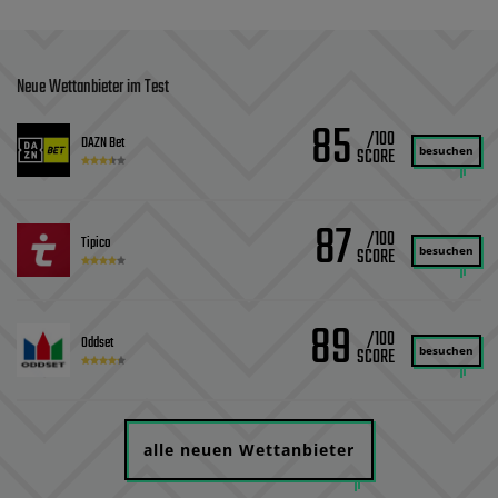
Neue Wettanbieter im Test
85
/100
DAZN Bet
besuchen
87
/100
Tipico
besuchen
89
/100
Oddset
besuchen
alle neuen Wettanbieter