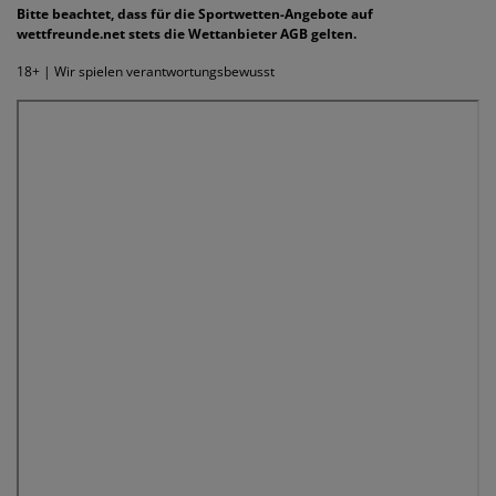
Bitte beachtet, dass für die Sportwetten-Angebote auf
wettfreunde.net stets die Wettanbieter AGB gelten.
18+ | Wir spielen verantwortungsbewusst