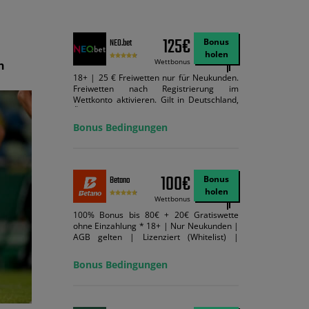
125€
NEO.bet
Bonus
holen
Wettbonus
n
18+ | 25 € Freiwetten nur für Neukunden.
Freiwetten nach Registrierung im
Wettkonto aktivieren. Gilt in Deutschland,
Österreich und Luxemburg.
Mindesteinzahlung: 10€. Einzahlung und
Bonus Bedingungen
Bonus 5x in 100 Tagen mit Mindestquote
1,5 umsetzen. Maximaler Umsatz:
Bonusbetrag pro Wette. Bedingungen
können geändert werden. AGB gelten.
100€
Lizenziert; Hilfe bei Suchtrisiken: buwei.de.
Betano
Bonus
holen
Wettbonus
100% Bonus bis 80€ + 20€ Gratiswette
ohne Einzahlung * 18+ | Nur Neukunden |
AGB gelten | Lizenziert (Whitelist) |
Suchtrisiko | Hilfe unter
buwei.de
Bonus Bedingungen