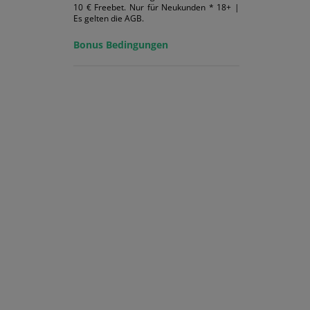
10 € Freebet. Nur für Neukunden * 18+ |
Es gelten die AGB.
Bonus Bedingungen