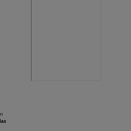
en
das