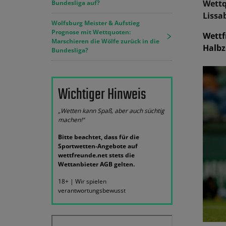
Wettq
Bundesliga auf?
Lissa
Wolfsburg Meister & Aufstieg
Prognose mit Wettquoten:
Wettf
Marschieren die Wölfe zurück in die
Halbz
Bundesliga?
Wichtiger Hinweis
„Wetten kann Spaß, aber auch süchtig
machen!“
Bitte beachtet, dass für die
Sportwetten-Angebote auf
wettfreunde.net stets die
Wettanbieter AGB gelten.
18+ | Wir spielen
verantwortungsbewusst