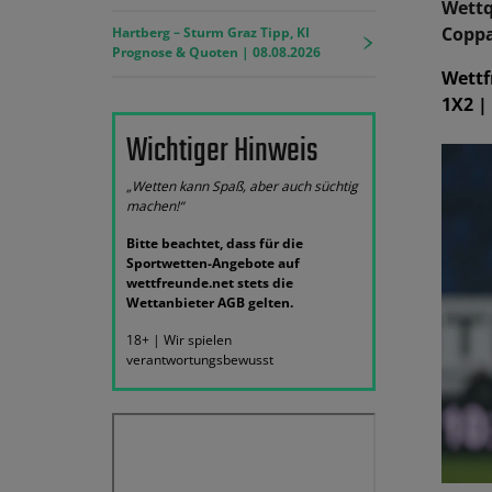
Wettq
Coppa
Hartberg – Sturm Graz Tipp, KI
Prognose & Quoten | 08.08.2026
Wettf
1X2 |
Wichtiger Hinweis
„Wetten kann Spaß, aber auch süchtig
machen!“
Bitte beachtet, dass für die
Sportwetten-Angebote auf
wettfreunde.net stets die
Wettanbieter AGB gelten.
18+ | Wir spielen
verantwortungsbewusst