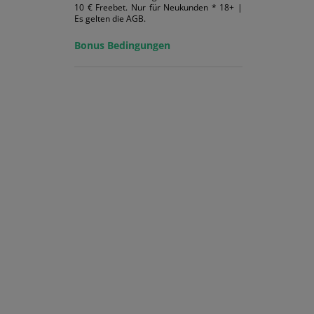
10 € Freebet. Nur für Neukunden * 18+ |
Es gelten die AGB.
Bonus Bedingungen