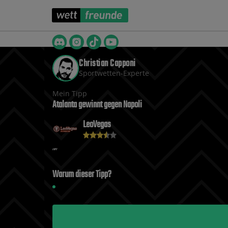
Fussball Tipps
Fussball Quoten
And
And
Bundesliga Tipps & Prognosen
Bundesliga Quoten
Sportwetten Apps im Test
Gratiswetten & Freebets
Baske
Wimb
Tipps
Christian Capponi
Sportwetten-Experte
2. Liga Tipps – Experten-
Deutscher Meister
Deutsche Wettanbieter
Quotenboosts heute
Tour 
Prognosen zur 2. Bundesliga
Tenni
Mein Tipp
Atalanta gewinnt gegen Napoli
Bundesliga Absteiger
Wettanbieter mit PayPal
Bet365 Angebotscode
Forme
Champions League Tipps
Darts
LeoVegas
Bundesliga Torschützenkönig
Wettanbieter ohne Steuer
Betano Promo Code
Moto
Europa League Tipps
Handb
2. Bundesliga Quoten
Fußball Wettanbieter
Bet at home Quotenboost
Supe
Warum dieser Tipp?
Conference League Tipps
Eisho
2. Bundesliga Meister
Darts Wettanbieter
Bwin Bonus Code
Fussball International Tipps
NFL T
Expe
3. Liga Quoten
Neue Wettanbieter 2026
Interwetten Bonus Code