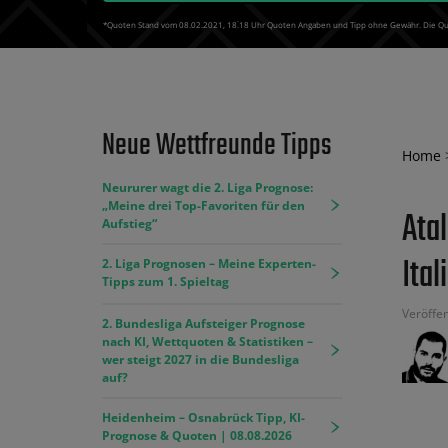
3. Liga Tipps
*Quoten Stand vom 08.02.2021‚ 18⁚18 Uhr Quoten Angaben und Tipp ohne Gewähr. Die Quo
Alle 
3. Liga Meister
NEO.bet Freiwetten
DFB Pokal Tipps
DFB-Pokal Quoten
Oddset Quotenboost
Frauen Fussball Tipps
Neue Wettfreunde Tipps
Home
Champions League Quoten
Tipico Promo Code
Neururer wagt die 2. Liga Prognose:
„Meine drei Top-Favoriten für den
Ata
Europa League Quoten
Aufstieg“
Ital
2. Liga Prognosen – Meine Experten-
Premier League Meister
Tipps zum 1. Spieltag
Veröffen
2. Bundesliga Aufsteiger Prognose
nach KI, Wettquoten & Statistiken –
wer steigt 2027 in die Bundesliga
auf?
Heidenheim – Osnabrück Tipp, KI-
Prognose & Quoten | 08.08.2026