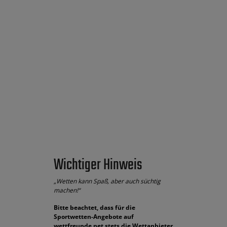
Wichtiger Hinweis
„Wetten kann Spaß, aber auch süchtig
machen!“
Bitte beachtet, dass für die
Sportwetten-Angebote auf
wettfreunde.net stets die Wettanbieter