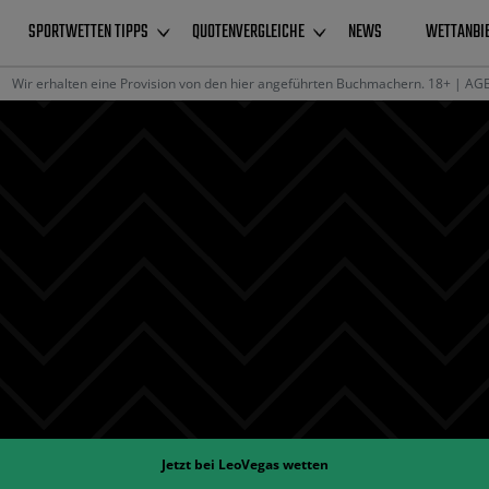
SPORTWETTEN TIPPS
QUOTENVERGLEICHE
NEWS
WETTANBIE
ere Sportwetten Tipps
ere Sportarten
[starrating_addon google=true]
Wir erhalten eine Provision von den hier angeführten Buchmachern. 18+ | AGB
tball NBA Prognosen und
ledon Wettquoten
Bra
Top
de France Wettquoten
s Tipps
l 1 Weltmeister Quoten
 Tipps
 GP Weltmeister Quoten
all Tipps
r Bowl Wettquoten
ckey Tipps
ipps & Prognosen von
Jetzt bei
LeoVegas
wetten
rten