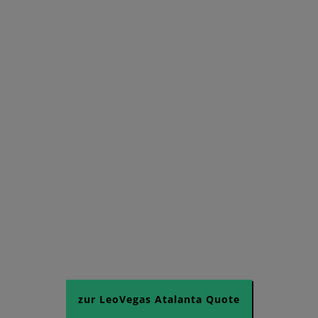
zur LeoVegas Atalanta Quote