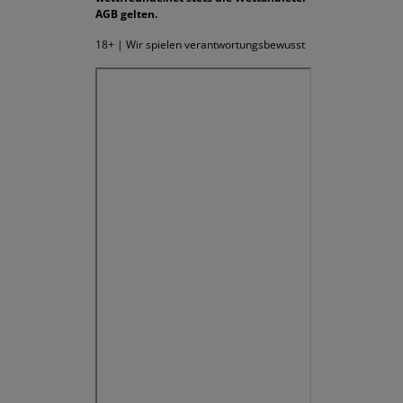
AGB gelten.
18+ | Wir spielen verantwortungsbewusst