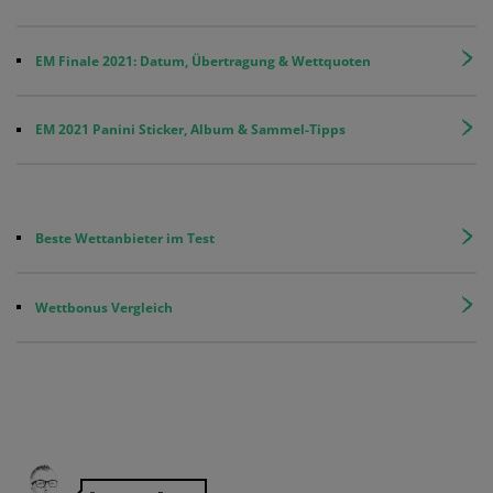
EM Finale 2021: Datum, Übertragung & Wettquoten
EM 2021 Panini Sticker, Album & Sammel-Tipps
Beste Wettanbieter im Test
Wettbonus Vergleich