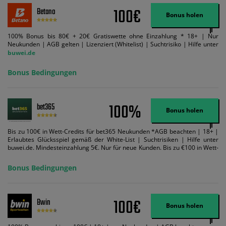
100€
Betano
Bonus holen
100% Bonus bis 80€ + 20€ Gratiswette ohne Einzahlung * 18+ | Nur
Neukunden | AGB gelten | Lizenziert (Whitelist) | Suchtrisiko | Hilfe unter
buwei.de
Bonus Bedingungen
100%
bet365
Bonus holen
Bis zu 100€ in Wett-Credits für bet365 Neukunden *AGB beachten | 18+ |
Erlaubtes Glücksspiel gemäß der White-List | Suchtrisiken | Hilfe unter
buwei.de. Mindesteinzahlung 5€. Nur für neue Kunden. Bis zu €100 in Wett-
Credits. Melden Sie sich an, zahlen Sie €5 oder mehr auf Ihr bet365-Konto
ein und wir geben Ihnen die entsprechende qualifizierende Einzahlung in
Bonus Bedingungen
Wett-Credits, wenn Sie qualifizierende Wetten im gleichen Wert platzieren
und diese abgerechnet werden. Mindestquoten, Wett- und
Zahlungsmethoden-Ausnahmen gelten. Gewinne schließen den Einsatz von
Wett-Credits aus. Es gelten die AGB, Zeitlimits und Ausnahmen. Der Bonus-
100€
Bwin
Code VIPANGEBOT kann während der Anmeldung benutzt werden, jedoch
Bonus holen
ändert dies den Angebotsbetrag in keinster Weise.