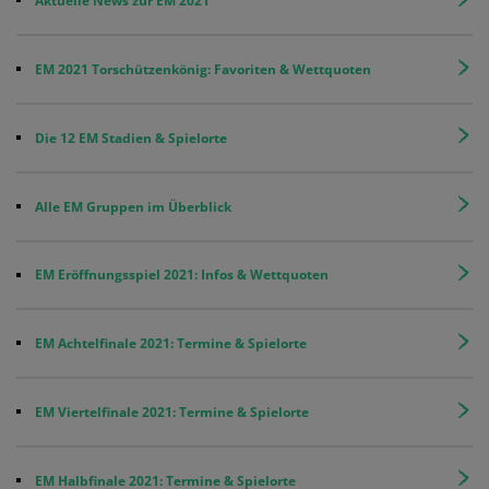
Aktuelle News zur EM 2021
EM 2021 Torschützenkönig: Favoriten & Wettquoten
Die 12 EM Stadien & Spielorte
Alle EM Gruppen im Überblick
EM Eröffnungsspiel 2021: Infos & Wettquoten
EM Achtelfinale 2021: Termine & Spielorte
EM Viertelfinale 2021: Termine & Spielorte
EM Halbfinale 2021: Termine & Spielorte