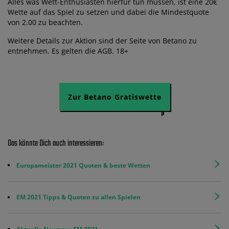
Alles was Wett-Enthusiasten hierfür tun müssen, ist eine 20€
Wette auf das Spiel zu setzen und dabei die Mindestquote
von 2.00 zu beachten.
Weitere Details zur Aktion sind der Seite von Betano zu
entnehmen. Es gelten die AGB. 18+
Zur Betano Gratiswette
Das könnte Dich auch interessieren:
Europameister 2021 Quoten & beste Wetten
EM 2021 Tipps & Quoten zu allen Spielen