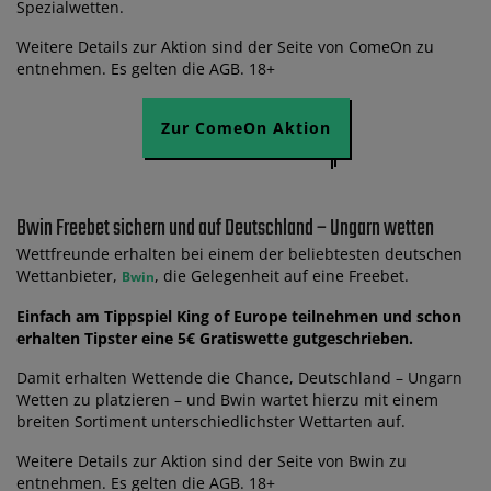
Spezialwetten.
Weitere Details zur Aktion sind der Seite von ComeOn zu
entnehmen. Es gelten die AGB. 18+
Zur ComeOn Aktion
Bwin Freebet sichern und auf Deutschland – Ungarn wetten
Wettfreunde erhalten bei einem der beliebtesten deutschen
Wettanbieter,
, die Gelegenheit auf eine Freebet.
Bwin
Einfach am Tippspiel King of Europe teilnehmen und schon
erhalten Tipster eine 5€ Gratiswette gutgeschrieben.
Damit erhalten Wettende die Chance, Deutschland – Ungarn
Wetten zu platzieren – und Bwin wartet hierzu mit einem
breiten Sortiment unterschiedlichster Wettarten auf.
Weitere Details zur Aktion sind der Seite von Bwin zu
entnehmen. Es gelten die AGB. 18+