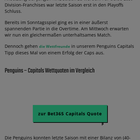
Division-Franchises war letzte Saison erst in den Playoffs
Schluss.
Bereits im Sonntagsspiel ging es in einer äußerst
spannenden Partie in die Overtime. Am Mittwoch erwarten
wir nun ein gleichermaßen unterhaltsames Match.
Dennoch gehen
in unserem Penguins Capitals
die Wettfreunde
Tipp dieses Mal von einem Erfolg der Caps aus.
Penguins – Capitals Wettquoten im Vergleich
zur Bet365 Capitals Quote
Die Penguins konnten letzte Saison mit einer Bilanz von (40-