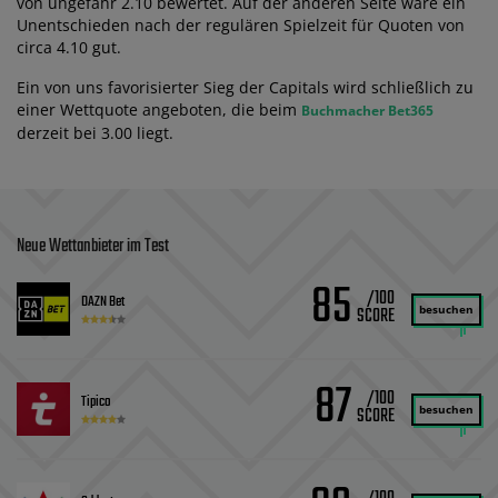
von ungefähr 2.10 bewertet. Auf der anderen Seite wäre ein
Unentschieden nach der regulären Spielzeit für Quoten von
circa 4.10 gut.
Ein von uns favorisierter Sieg der Capitals wird schließlich zu
einer Wettquote angeboten, die beim
Buchmacher Bet365
derzeit bei 3.00 liegt.
Neue Wettanbieter im Test
85
/100
DAZN Bet
besuchen
87
/100
Tipico
besuchen