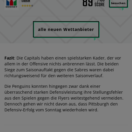
89
/100
Oddset
besuchen
alle neuen Wettanbieter
Fazit
: Die Capitals haben einen spielstarken Kader, der vor
allem in der Offensive nichts anbrennen lässt. Die beiden
Siege zum Saisonauftakt gegen die Sabres waren dabei
richtungsweisend für den weiteren Saisonverlauf.
Die Penguins konnten hingegen zwar dank einer
überraschend starken Defensivleistung ihre Stellungsfehler
aus den Spielen gegen die Flyers weitestgehend vermeiden.
Dennoch gehen wir nicht davon aus, dass Pittsburgh den
Defensiv-Erfolg vom Sonntag wiederholen wird.