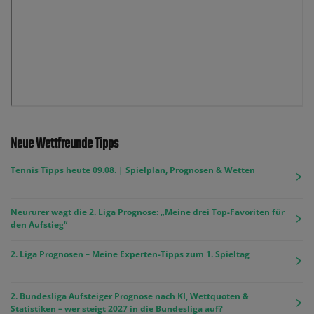
Neue Wettfreunde Tipps
Tennis Tipps heute 09.08. | Spielplan, Prognosen & Wetten
Neururer wagt die 2. Liga Prognose: „Meine drei Top-Favoriten für
den Aufstieg“
2. Liga Prognosen – Meine Experten-Tipps zum 1. Spieltag
2. Bundesliga Aufsteiger Prognose nach KI, Wettquoten &
Statistiken – wer steigt 2027 in die Bundesliga auf?