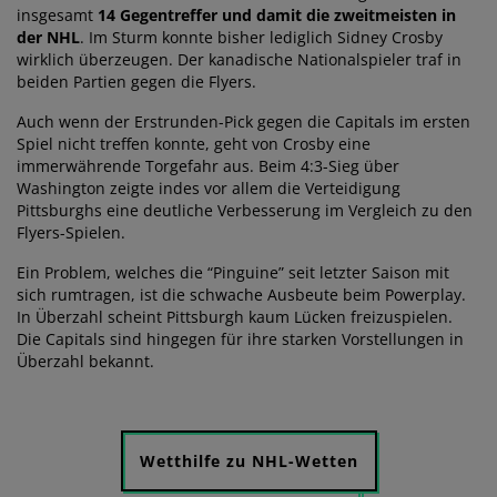
insgesamt
14 Gegentreffer und damit die zweitmeisten in
der NHL
. Im Sturm konnte bisher lediglich Sidney Crosby
wirklich überzeugen. Der kanadische Nationalspieler traf in
beiden Partien gegen die Flyers.
Auch wenn der Erstrunden-Pick gegen die Capitals im ersten
Spiel nicht treffen konnte, geht von Crosby eine
immerwährende Torgefahr aus. Beim 4:3-Sieg über
Washington zeigte indes vor allem die Verteidigung
Pittsburghs eine deutliche Verbesserung im Vergleich zu den
Flyers-Spielen.
Ein Problem, welches die “Pinguine” seit letzter Saison mit
sich rumtragen, ist die schwache Ausbeute beim Powerplay.
In Überzahl scheint Pittsburgh kaum Lücken freizuspielen.
Die Capitals sind hingegen für ihre starken Vorstellungen in
Überzahl bekannt.
Wetthilfe zu NHL-Wetten