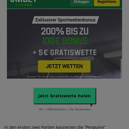
jetzt Gratiswette holen
18+ | AGB beachten | Für Neukunden
In den ersten zwei Partien kassierten die “Penguine”