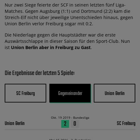
Nur zwei Siege feierte der SCF in seinen letzten fünf Liga-
Matches. Gegen Augsburg (1:1) und Dortmund (2:2) kam die
Streich-Elf nicht über jeweilige Unentschieden hinaus, gegen
Union Berlin verlor Freiburg sogar mit 0:2.
Die Niederlage gegen die Hauptstädter war die erste
Auswärtsschlappe in dieser Saison für den Sport-Club. Nun
ist
Union Berlin aber in Freiburg zu Gast
.
Die Ergebnisse der letzten 5 Spiele:
SC Freiburg
Gegeneinander
Union Berlin
Okt. 19 2019 - Bundesliga
2
0
Union Berlin
SC Freiburg