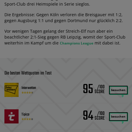
Sport-Club drei Heimspiele in Serie sieglos.
Die Ergebnisse: Gegen Köln verloren die Breisgauer mit 1:2,
gegen Augsburg 1:1 und gegen Dortmund nur glücklich 2:2.
Vor wenigen Tagen gelang der Streich-Elf nun aber ein
beachtlicher 2:1-Sieg gegen RB Leipzig, womit der Sport-Club
weiterhin im Kampf um die
mit dabei ist.
Champions League
Die besten Wettquoten im Test
95
/100
Interwetten
besuchen
94
/100
Tipico
besuchen