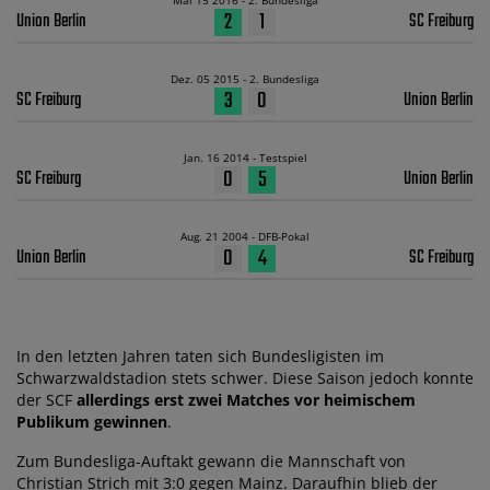
Mai 15 2016 - 2. Bundesliga
2
1
Union Berlin
SC Freiburg
Dez. 05 2015 - 2. Bundesliga
3
0
SC Freiburg
Union Berlin
Jan. 16 2014 - Testspiel
0
5
SC Freiburg
Union Berlin
Aug. 21 2004 - DFB-Pokal
0
4
Union Berlin
SC Freiburg
In den letzten Jahren taten sich Bundesligisten im
Schwarzwaldstadion stets schwer. Diese Saison jedoch konnte
der SCF
allerdings erst zwei Matches vor heimischem
Publikum gewinnen
.
Zum Bundesliga-Auftakt gewann die Mannschaft von
Christian Strich mit 3:0 gegen Mainz. Daraufhin blieb der