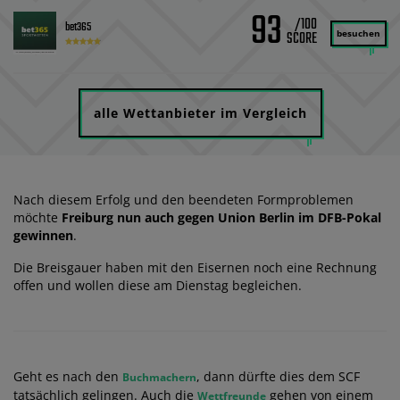
93
/100
bet365
besuchen
alle Wettanbieter im Vergleich
Nach diesem Erfolg und den beendeten Formproblemen
möchte
Freiburg nun auch gegen Union Berlin im DFB-Pokal
gewinnen
.
Die Breisgauer haben mit den Eisernen noch eine Rechnung
offen und wollen diese am Dienstag begleichen.
Geht es nach den
, dann dürfte dies dem SCF
Buchmachern
tatsächlich gelingen. Auch die
gehen von einem
Wettfreunde