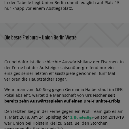
In der Tabelle liegt Union Berlin damit lediglich auf Platz 15,
nur knapp vor einem Abstiegsplatz.
Die beste Freiburg – Union Berlin Wette
Grund dafür ist die schlechte Auswärtsbilanz der Eisernen. In
der Ferne hat der Aufsteiger saisonübergreifend nur ein
einziges seiner letzten elf Gastspiele gewonnen, fünf Mal
verloren die Hauptstädter sogar.
Wenn man vom 6:0-Sieg gegen Germania Halberstadt im DFB-
Pokal absieht, wartet die Mannschaft von Urs Fischer
seit
bereits zehn Auswärtsspielen auf einen Drei-Punkte-Erfolg
.
Den letzten Sieg in der Ferne gegen ein Profi-Team gab es am
1. März 2018. Am 24. Spieltag der
-Saison 2018/19
2. Bundesliga
war Union bei Holstein Kiel zu Gast. Bei den Störchen
gewannen die Berliner mit 2:0.