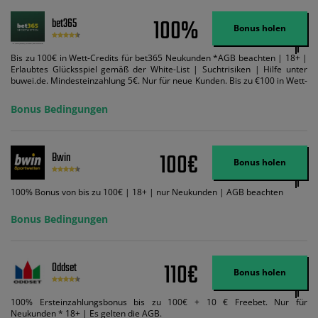
100%
bet365
Bonus holen
Bis zu 100€ in Wett-Credits für bet365 Neukunden *AGB beachten | 18+ |
Erlaubtes Glücksspiel gemäß der White-List | Suchtrisiken | Hilfe unter
buwei.de. Mindesteinzahlung 5€. Nur für neue Kunden. Bis zu €100 in Wett-
Credits. Melden Sie sich an, zahlen Sie €5 oder mehr auf Ihr bet365-Konto
ein und wir geben Ihnen die entsprechende qualifizierende Einzahlung in
Bonus Bedingungen
Wett-Credits, wenn Sie qualifizierende Wetten im gleichen Wert platzieren
und diese abgerechnet werden. Mindestquoten, Wett- und
Zahlungsmethoden-Ausnahmen gelten. Gewinne schließen den Einsatz von
Wett-Credits aus. Es gelten die AGB, Zeitlimits und Ausnahmen. Der Bonus-
100€
Bwin
Code VIPANGEBOT kann während der Anmeldung benutzt werden, jedoch
Bonus holen
ändert dies den Angebotsbetrag in keinster Weise.
100% Bonus von bis zu 100€ | 18+ | nur Neukunden | AGB beachten
Bonus Bedingungen
110€
Oddset
Bonus holen
100% Ersteinzahlungsbonus bis zu 100€ + 10 € Freebet. Nur für
Neukunden * 18+ | Es gelten die AGB.