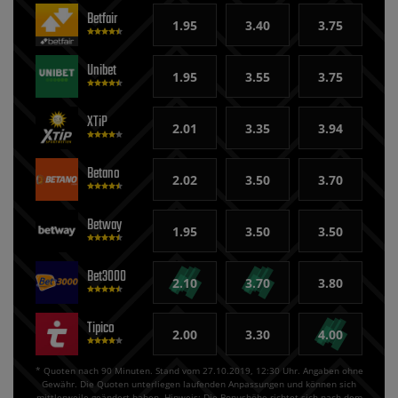
Betfair
1.95
3.40
3.75
Unibet
1.95
3.55
3.75
XTiP
2.01
3.35
3.94
Betano
2.02
3.50
3.70
Betway
1.95
3.50
3.50
Bet3000
2.10
3.70
3.80
Tipico
2.00
3.30
4.00
* Quoten nach 90 Minuten. Stand vom 27.10.2019, 12:30 Uhr. Angaben ohne
Gewähr. Die Quoten unterliegen laufenden Anpassungen und können sich
mittlerweile geändert haben. Hinweis: Die Bonushöhe richtet sich nach dem