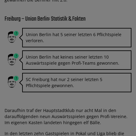
Freiburg – Union Berlin: Statistik & Fakten
Union Berlin hat 5 seiner letzten 6 Pflichtspiele
verloren.
Union Berlin hat keines seiner letzten 10
Auswärtsspiele gegen Profi-Teams gewonnen.
SC Freiburg hat nur 2 seiner letzten 5
Pflichtspiele gewonnen.
Daraufhin traf der Hauptstadtklub nur acht Mal in den
darauffolgenden neun Auswärtsspielen gegen Profi-Vereine.
Im eigenen Kasten landeten hingegen elf Bälle.
In den letzten zehn Gastspielen in Pokal und Liga blieb die