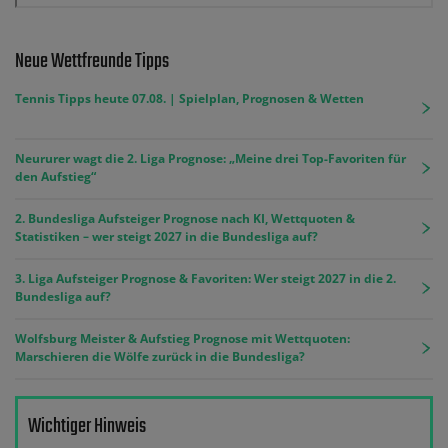
Neue Wettfreunde Tipps
Tennis Tipps heute 07.08. | Spielplan, Prognosen & Wetten
Neururer wagt die 2. Liga Prognose: „Meine drei Top-Favoriten für
den Aufstieg“
2. Bundesliga Aufsteiger Prognose nach KI, Wettquoten &
Statistiken – wer steigt 2027 in die Bundesliga auf?
3. Liga Aufsteiger Prognose & Favoriten: Wer steigt 2027 in die 2.
Bundesliga auf?
Wolfsburg Meister & Aufstieg Prognose mit Wettquoten:
Marschieren die Wölfe zurück in die Bundesliga?
Wichtiger Hinweis