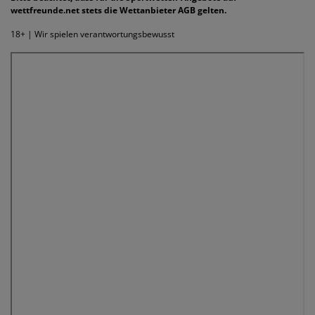
wettfreunde.net stets die Wettanbieter AGB gelten.
18+ | Wir spielen verantwortungsbewusst