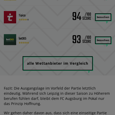
94
/100
Tipico
besuchen
93
/100
bet365
besuchen
alle Wettanbieter im Vergleich
Fazit: Die Ausgangslage im Vorfeld der Partie letztlich
eindeutig. Während sich Leipzig in dieser Saison zu Höherem
berufen fühlen darf, bleibt dem FC Augsburg im Pokal nur
das Prinzip Hoffnung.
Wir gehen daher davon aus, dass sich eine einseitige Partie