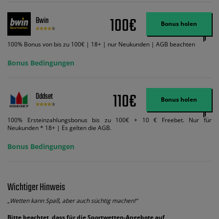
Zahlungsmethoden-Ausnahmen gelten. Gewinne schließen den Einsatz von
Wett-Credits aus. Es gelten die AGB, Zeitlimits und Ausnahmen. Der Bonus-
100€
Bwin
Code VIPANGEBOT kann während der Anmeldung benutzt werden, jedoch
Bonus holen
ändert dies den Angebotsbetrag in keinster Weise.
100% Bonus von bis zu 100€ | 18+ | nur Neukunden | AGB beachten
Bonus Bedingungen
110€
Oddset
Bonus holen
100% Ersteinzahlungsbonus bis zu 100€ + 10 € Freebet. Nur für
Neukunden * 18+ | Es gelten die AGB.
Bonus Bedingungen
Wichtiger Hinweis
„Wetten kann Spaß, aber auch süchtig machen!“
Bitte beachtet, dass für die Sportwetten-Angebote auf