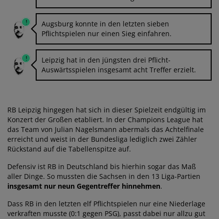
Augsburg konnte in den letzten sieben
Pflichtspielen nur einen Sieg einfahren.
Leipzig hat in den jüngsten drei Pflicht-
Auswärtsspielen insgesamt acht Treffer erzielt.
RB Leipzig hingegen hat sich in dieser Spielzeit endgültig im
Konzert der Großen etabliert. In der Champions League hat
das Team von Julian Nagelsmann abermals das Achtelfinale
erreicht und weist in der Bundesliga lediglich zwei Zähler
Rückstand auf die Tabellenspitze auf.
Defensiv ist RB in Deutschland bis hierhin sogar das Maß
aller Dinge. So mussten die Sachsen in den 13 Liga-Partien
insgesamt nur neun Gegentreffer hinnehmen
.
Dass RB in den letzten elf Pflichtspielen nur eine Niederlage
verkraften musste (0:1 gegen PSG), passt dabei nur allzu gut