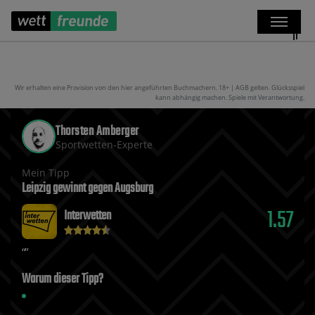
Wir erhalten eine Provision von den hier angeführten Buchmachern. 18+ | AGB gelten. Glücksspiel
kann abhängig machen. Spiele mit Verantwortung.
Thorsten Amberger
Sportwetten-Experte
Mein Tipp
Leipzig gewinnt gegen Augsburg
1.57
Interwetten
Warum dieser Tipp?