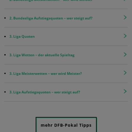
2. Bundesliga Aufstiegsquoten – wer steigt auf?
3. Liga Quoten
3. Liga Wetten – der aktuelle Spieltag
3. Liga Meisterwetten – wer wird Meister?
3. Liga Aufstiegsquoten – wer steigt auf?
mehr DFB-Pokal Tipps