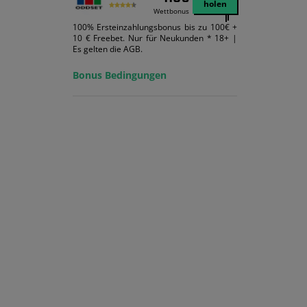
holen
Wettbonus
100% Ersteinzahlungsbonus bis zu 100€ +
10 € Freebet. Nur für Neukunden * 18+ |
Es gelten die AGB.
Bonus Bedingungen