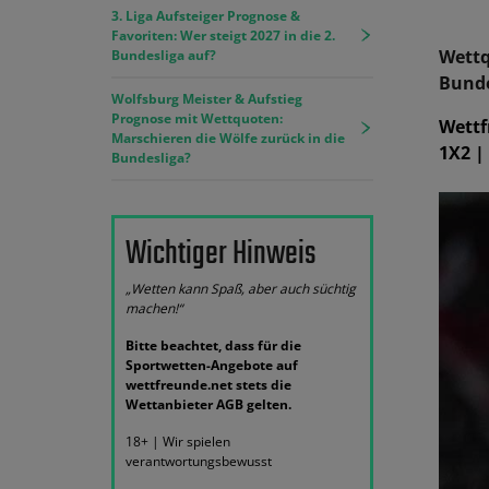
3. Liga Tipps
3. Liga Aufsteiger Prognose &
Favoriten: Wer steigt 2027 in die 2.
Alle 
3. Liga Meister
NEO.bet Freiwetten
Wettq
Bundesliga auf?
DFB Pokal Tipps
Bunde
Wolfsburg Meister & Aufstieg
DFB-Pokal Quoten
Oddset Quotenboost
Prognose mit Wettquoten:
Wettf
Marschieren die Wölfe zurück in die
Frauen Fussball Tipps
1X2 |
Bundesliga?
Champions League Quoten
Tipico Promo Code
Wichtiger Hinweis
Europa League Quoten
„Wetten kann Spaß, aber auch süchtig
Premier League Meister
machen!“
Bitte beachtet, dass für die
Sportwetten-Angebote auf
wettfreunde.net stets die
Wettanbieter AGB gelten.
18+ | Wir spielen
verantwortungsbewusst