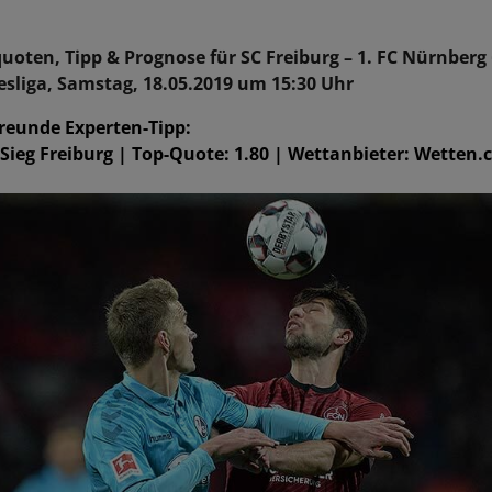
WhatsApp
Sportwetten Tipps
uoten, Tipp & Prognose für SC Freiburg – 1. FC Nürnberg
sliga, Samstag, 18.05.2019 um 15:30 Uhr
reunde Experten-Tipp:
 Sieg Freiburg | Top-Quote: 1.80 | Wettanbieter: Wetten