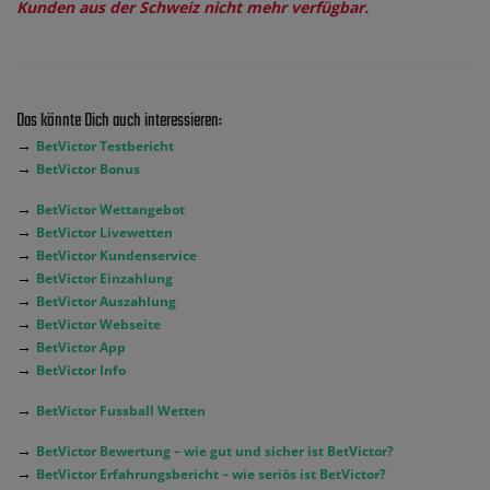
Kunden aus der Schweiz nicht mehr verfügbar.
Das könnte Dich auch interessieren:
→
BetVictor Testbericht
→
BetVictor Bonus
→
BetVictor Wettangebot
→
BetVictor Livewetten
→
BetVictor Kundenservice
→
BetVictor Einzahlung
→
BetVictor Auszahlung
→
BetVictor Webseite
→
BetVictor App
→
BetVictor Info
→
BetVictor Fussball Wetten
→
BetVictor Bewertung – wie gut und sicher ist BetVictor?
→
BetVictor Erfahrungsbericht – wie seriös ist BetVictor?