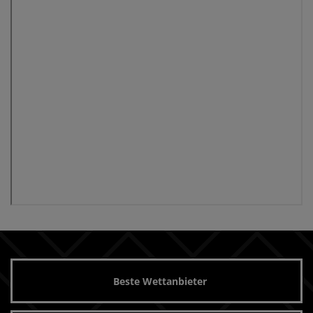
Beste Wettanbieter