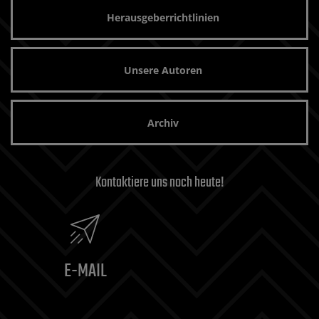
Herausgeberrichtlinien
Unsere Autoren
Archiv
Kontaktiere uns noch heute!
E-MAIL