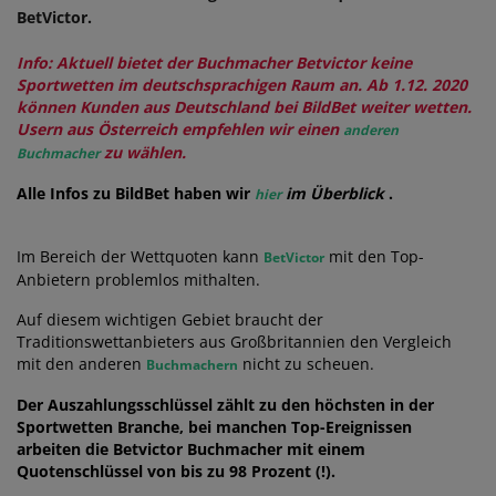
BetVictor.
Info: Aktuell bietet der Buchmacher Betvictor keine
Sportwetten im deutschsprachigen Raum an. Ab 1.12. 2020
können Kunden aus Deutschland bei BildBet weiter wetten.
Usern aus Österreich empfehlen wir einen
anderen
zu wählen.
Buchmacher
Alle Infos zu BildBet haben wir
im Überblick
.
hier
Im Bereich der Wettquoten kann
mit den Top-
BetVictor
Anbietern problemlos mithalten.
Auf diesem wichtigen Gebiet braucht der
Traditionswettanbieters aus Großbritannien den Vergleich
mit den anderen
nicht zu scheuen.
Buchmachern
Der Auszahlungsschlüssel zählt zu den höchsten in der
Sportwetten Branche, bei manchen Top-Ereignissen
arbeiten die Betvictor Buchmacher mit einem
Quotenschlüssel von bis zu 98 Prozent (!).