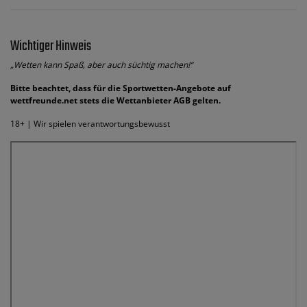
Wichtiger Hinweis
„Wetten kann Spaß, aber auch süchtig machen!“
Bitte beachtet, dass für die Sportwetten-Angebote auf
wettfreunde.net stets die Wettanbieter AGB gelten.
18+ | Wir spielen verantwortungsbewusst