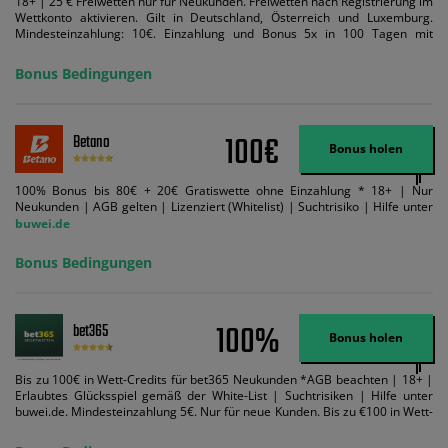
18+ | 25 € Freiwetten nur für Neukunden. Freiwetten nach Registrierung im
Wettkonto aktivieren. Gilt in Deutschland, Österreich und Luxemburg.
Mindesteinzahlung: 10€. Einzahlung und Bonus 5x in 100 Tagen mit
Mindestquote 1,5 umsetzen. Maximaler Umsatz: Bonusbetrag pro Wette.
Bedingungen können geändert werden. AGB gelten. Lizenziert; Hilfe bei
Bonus Bedingungen
Suchtrisiken: buwei.de.
100€
Betano
Bonus holen
100% Bonus bis 80€ + 20€ Gratiswette ohne Einzahlung * 18+ | Nur
Neukunden | AGB gelten | Lizenziert (Whitelist) | Suchtrisiko | Hilfe unter
buwei.de
Bonus Bedingungen
100%
bet365
Bonus holen
Bis zu 100€ in Wett-Credits für bet365 Neukunden *AGB beachten | 18+ |
Erlaubtes Glücksspiel gemäß der White-List | Suchtrisiken | Hilfe unter
buwei.de. Mindesteinzahlung 5€. Nur für neue Kunden. Bis zu €100 in Wett-
Credits. Melden Sie sich an, zahlen Sie €5 oder mehr auf Ihr bet365-Konto
ein und wir geben Ihnen die entsprechende qualifizierende Einzahlung in