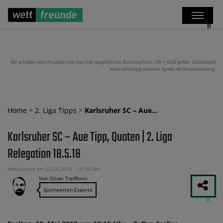
Wir erhalten eine Provision von den hier angeführten Buchmachern. 18+ | AGB gelten. Glücksspiel
kann abhängig machen. Spiele mit Verantwortung.
Home
>
2. Liga Tipps
>
Karlsruher SC – Aue…
Karlsruher SC – Aue Tipp, Quoten | 2. Liga
Relegation 18.5.18
Aktualisiert am 22.05.2018 - 10:16 Uhr
Von Oliver Treffkorn
Sportwetten-Experte