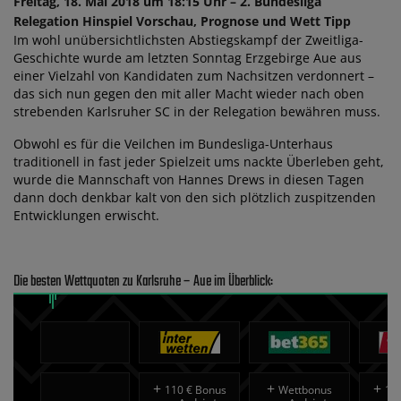
Freitag, 18. Mai 2018 um 18:15 Uhr – 2. Bundesliga
Relegation Hinspiel Vorschau, Prognose und Wett Tipp
Im wohl unübersichtlichsten Abstiegskampf der Zweitliga-
Geschichte wurde am letzten Sonntag Erzgebirge Aue aus
einer Vielzahl von Kandidaten zum Nachsitzen verdonnert –
das sich nun gegen den mit aller Macht wieder nach oben
strebenden Karlsruher SC in der Relegation bewähren muss.
Obwohl es für die Veilchen im Bundesliga-Unterhaus
traditionell in fast jeder Spielzeit ums nackte Überleben geht,
wurde die Mannschaft von Hannes Drews in diesen Tagen
dann doch denkbar kalt von den sich plötzlich zuspitzenden
Entwicklungen erwischt.
Die besten Wettquoten zu Karlsruhe – Aue im Überblick:
+
+
+
110 € Bonus
Wettbonus
10