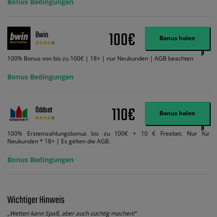
Bonus Bedingungen
Wett-Credits, wenn Sie qualifizierende Wetten im gleichen Wert platzieren
und diese abgerechnet werden. Mindestquoten, Wett- und
Zahlungsmethoden-Ausnahmen gelten. Gewinne schließen den Einsatz von
Wett-Credits aus. Es gelten die AGB, Zeitlimits und Ausnahmen. Der Bonus-
100€
Bwin
Code VIPANGEBOT kann während der Anmeldung benutzt werden, jedoch
Bonus holen
ändert dies den Angebotsbetrag in keinster Weise.
100% Bonus von bis zu 100€ | 18+ | nur Neukunden | AGB beachten
Bonus Bedingungen
110€
Oddset
Bonus holen
100% Ersteinzahlungsbonus bis zu 100€ + 10 € Freebet. Nur für
Neukunden * 18+ | Es gelten die AGB.
Bonus Bedingungen
Wichtiger Hinweis
„Wetten kann Spaß, aber auch süchtig machen!“