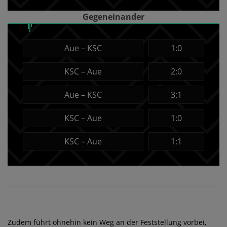
Gegeneinander
Aue – KSC
1:0
KSC – Aue
2:0
Aue – KSC
3:1
KSC – Aue
1:0
KSC – Aue
1:1
Zudem führt ohnehin kein Weg an der Feststellung vorbei,