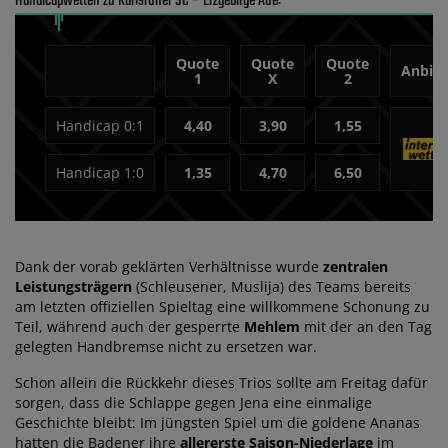
Handicapwetten zu Karlsruher SC – Erzgebirge Aue:
Quote
Quote
Quote
Anbiet
1
X
2
Handicap 0:1
4,40
3,90
1,55
Handicap 1:0
1,35
4,70
6,50
Dank der vorab geklärten Verhältnisse wurde
zentralen
Leistungsträgern
(Schleusener, Muslija) des Teams bereits
am letzten offiziellen Spieltag eine willkommene Schonung zu
Teil, während auch der gesperrte
Mehlem
mit der an den Tag
gelegten Handbremse nicht zu ersetzen war.
Schon allein die Rückkehr dieses Trios sollte am Freitag dafür
sorgen, dass die Schlappe gegen Jena eine einmalige
Geschichte bleibt: Im jüngsten Spiel um die goldene Ananas
hatten die Badener ihre
allererste Saison-Niederlage
im