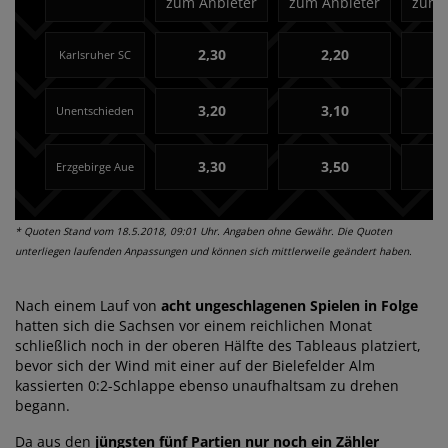
zum Anbieter
zum Anbieter
zum 
2,30
2,20
Karlsruher SC
3,20
3,10
Unentschieden
3,30
3,50
Erzgebirge Aue
* Quoten Stand vom 18.5.2018, 09:01 Uhr. Angaben ohne Gewähr. Die Quoten
unterliegen laufenden Anpassungen und können sich mittlerweile geändert haben.
Nach einem Lauf von
acht ungeschlagenen Spielen in Folge
hatten sich die Sachsen vor einem reichlichen Monat
schließlich noch in der oberen Hälfte des Tableaus platziert,
bevor sich der Wind mit einer auf der Bielefelder Alm
kassierten 0:2-Schlappe ebenso unaufhaltsam zu drehen
begann.
Da aus den
jüngsten fünf Partien nur noch ein Zähler