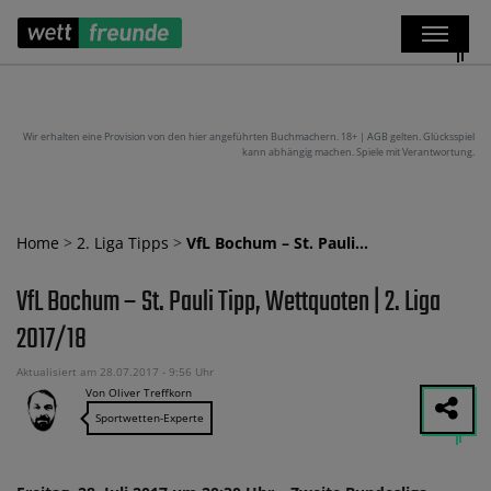
Wir erhalten eine Provision von den hier angeführten Buchmachern. 18+ | AGB gelten. Glücksspiel
kann abhängig machen. Spiele mit Verantwortung.
Home
>
2. Liga Tipps
>
VfL Bochum – St. Pauli…
VfL Bochum – St. Pauli Tipp, Wettquoten | 2. Liga
2017/18
Aktualisiert am 28.07.2017 - 9:56 Uhr
Von Oliver Treffkorn
Sportwetten-Experte