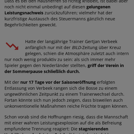
Dass es bei den Hausherren so richtig kribbelt, ist dabei aber
noch nicht einmal unbedingt auf diesen
gelungenen
Leistungsnachweis
zurückzuführen; vielmehr hat der
kurzfristige Austausch des Steuermanns gänzlich neue
Begehrlichkeiten geweckt.
Hatte der langjährige Trainer Gertjan Verbeek
anfänglich nur mit der
BILD
-Zeitung über Kreuz
gelegen, schien die Atmosphäre zuletzt auch intern
nur noch wenig produktiv zu sein: als sich immer mehr
Spieler gegen den Niederländer stellten,
griff der Verein in
der Sommerpause schließlich durch.
Mit der
nur 17 Tage vor der Saisoneröffnung
erfolgten
Entlassung von Verbeek rangen sich die Bosse zu einem
ungewöhnlichen Zeitpunkt zu einem Trainerwechsel durch.
Fortan könnte sich nun jedoch zeigen, dass bisweilen auch
unkonventionelle Maßnahmen reiche Früchte tragen können.
Schon vorab sind die Hoffnungen riesig, dass die Mannschaft
mit einer wahren Leistungsexplosion auf die als Befreiung
empfundene Trennung reagiert: Die
stagnierenden