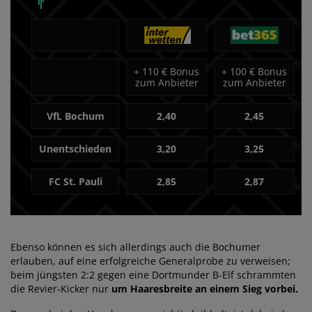
+
110 € Bonus
+
100 € Bonus
zum Anbieter
zum Anbieter
VfL Bochum
2,40
2,45
Unentschieden
3,20
3,25
FC St. Pauli
2,85
2,87
Ebenso können es sich allerdings auch die Bochumer
erlauben, auf eine erfolgreiche Generalprobe zu verweisen;
beim jüngsten 2:2 gegen eine Dortmunder B-Elf schrammten
die Revier-Kicker nur
um Haaresbreite an einem Sieg vorbei.