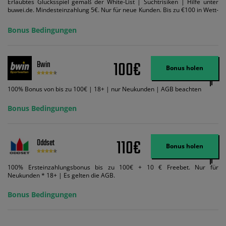
Erlaubtes Glücksspiel gemäß der White-List | Suchtrisiken | Hilfe unter
buwei.de. Mindesteinzahlung 5€. Nur für neue Kunden. Bis zu €100 in Wett-
Credits. Melden Sie sich an, zahlen Sie €5 oder mehr auf Ihr bet365-Konto
ein und wir geben Ihnen die entsprechende qualifizierende Einzahlung in
Bonus Bedingungen
Wett-Credits, wenn Sie qualifizierende Wetten im gleichen Wert platzieren
und diese abgerechnet werden. Mindestquoten, Wett- und
Zahlungsmethoden-Ausnahmen gelten. Gewinne schließen den Einsatz von
Wett-Credits aus. Es gelten die AGB, Zeitlimits und Ausnahmen. Der Bonus-
100€
Bwin
Code VIPANGEBOT kann während der Anmeldung benutzt werden, jedoch
Bonus holen
ändert dies den Angebotsbetrag in keinster Weise.
100% Bonus von bis zu 100€ | 18+ | nur Neukunden | AGB beachten
Bonus Bedingungen
110€
Oddset
Bonus holen
100% Ersteinzahlungsbonus bis zu 100€ + 10 € Freebet. Nur für
Neukunden * 18+ | Es gelten die AGB.
Bonus Bedingungen