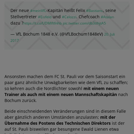
Der neue
-Kapitän heißt Felix
, seine
#meinVfL
#Bastians
Stellvertreter
und
. Chefcoach
#Eisfeld
#Celozzi
#Atalan
dazu ?
https://t.co/UDMIftfnhb
pic.twitter.com/db3tthjtA5
— VfL Bochum 1848 e.V. (@VfLBochum1848eV)
20. Juli
2017
Ansonsten machen dem FC St. Pauli vor dem Saisonstart ein
paar ganz ähnliche Unwägbarkeiten wie dem VfL zu schaffen;
so kehren auch die Nordlichter sowohl
mit einem neuen
Trainer als auch mit einem neuen Mannschaftskapitän
nach
Bochum zurück.
Beide einschneidenden Veränderungen sind in diesem Falle
aber gänzlich anderen Umständen anzulasten;
mit der
Übernahme des Postens des Technischen Direktors
ist der
auf St. Pauli bisweilen gar besungene Ewald Lienen etwa