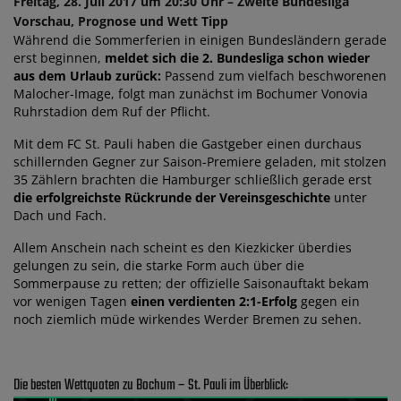
Freitag, 28. Juli 2017 um 20:30 Uhr – Zweite Bundesliga
Vorschau, Prognose und Wett Tipp
Während die Sommerferien in einigen Bundesländern gerade
erst beginnen,
meldet sich die 2. Bundesliga schon wieder
aus dem Urlaub zurück:
Passend zum vielfach beschworenen
Malocher-Image, folgt man zunächst im Bochumer Vonovia
Ruhrstadion dem Ruf der Pflicht.
Mit dem FC St. Pauli haben die Gastgeber einen durchaus
schillernden Gegner zur Saison-Premiere geladen, mit stolzen
35 Zählern brachten die Hamburger schließlich gerade erst
die erfolgreichste Rückrunde der Vereinsgeschichte
unter
Dach und Fach.
Allem Anschein nach scheint es den Kiezkicker überdies
gelungen zu sein, die starke Form auch über die
Sommerpause zu retten; der offizielle Saisonauftakt bekam
vor wenigen Tagen
einen verdienten 2:1-Erfolg
gegen ein
noch ziemlich müde wirkendes Werder Bremen zu sehen.
Die besten Wettquoten zu Bochum – St. Pauli im Überblick: