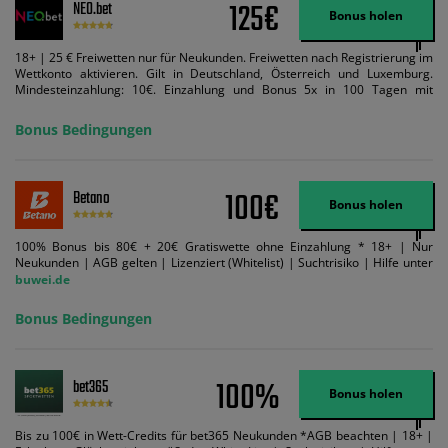
125€
NEO.bet
Bonus holen
18+ | 25 € Freiwetten nur für Neukunden. Freiwetten nach Registrierung im
Wettkonto aktivieren. Gilt in Deutschland, Österreich und Luxemburg.
Mindesteinzahlung: 10€. Einzahlung und Bonus 5x in 100 Tagen mit
Mindestquote 1,5 umsetzen. Maximaler Umsatz: Bonusbetrag pro Wette.
Bedingungen können geändert werden. AGB gelten. Lizenziert; Hilfe bei
Bonus Bedingungen
Suchtrisiken: buwei.de.
100€
Betano
Bonus holen
100% Bonus bis 80€ + 20€ Gratiswette ohne Einzahlung * 18+ | Nur
Neukunden | AGB gelten | Lizenziert (Whitelist) | Suchtrisiko | Hilfe unter
buwei.de
Bonus Bedingungen
100%
bet365
Bonus holen
Bis zu 100€ in Wett-Credits für bet365 Neukunden *AGB beachten | 18+ |