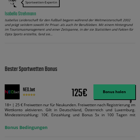
Sportwetten-Expertin
Isabella Strehmann
Isabellas Leidenschaft für den Fußball begann während der Weltmeisterschaft 2002
und prägt seitdem sowohl ihr Privat- als auch ihr Berufsleben. Mit einem Hintergrund
im Tourismusmanagement und einer Zeitspanne, in der sie Statistiken und Fakten für
Opta Sports erstellte, fand sie…
Bester Sportwetten Bonus
125€
NEO.bet
Bonus holen
18+ | 25 € Freiwetten nur für Neukunden. Freiwetten nach Registrierung im
Wettkonto aktivieren. Gilt in Deutschland, Österreich und Luxemburg.
Mindesteinzahlung: 10€. Einzahlung und Bonus 5x in 100 Tagen mit
Mindestquote 1,5 umsetzen. Maximaler Umsatz: Bonusbetrag pro Wette.
Bedingungen können geändert werden. AGB gelten. Lizenziert; Hilfe bei
Bonus Bedingungen
Suchtrisiken: buwei.de.