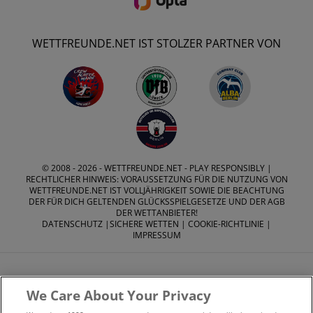
WETTFREUNDE.NET IST STOLZER PARTNER VON
© 2008 - 2026 -
WETTFREUNDE.NET
- PLAY RESPONSIBLY |
RECHTLICHER HINWEIS: VORAUSSETZUNG FÜR DIE NUTZUNG VON
WETTFREUNDE.NET IST VOLLJÄHRIGKEIT SOWIE DIE BEACHTUNG
DER FÜR DICH GELTENDEN GLÜCKSSPIELGESETZE UND DER AGB
DER WETTANBIETER!
DATENSCHUTZ
|
SICHERE WETTEN
|
COOKIE-RICHTLINIE
|
IMPRESSUM
We Care About Your Privacy