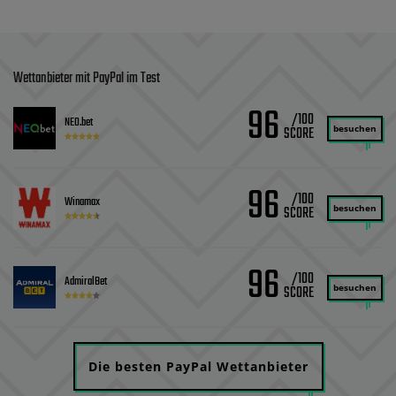
Wettanbieter mit PayPal im Test
96
/100
NEO.bet
besuchen
96
/100
Winamax
besuchen
96
/100
AdmiralBet
besuchen
Die besten PayPal Wettanbieter