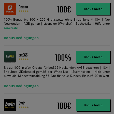
100€
Betano
Bonus holen
100% Bonus bis 80€ + 20€ Gratiswette ohne Einzahlung * 18+ | Nur
Neukunden | AGB gelten | Lizenziert (Whitelist) | Suchtrisiko | Hilfe unter
buwei.de
Bonus Bedingungen
100%
bet365
Bonus holen
Bis zu 100€ in Wett-Credits für bet365 Neukunden *AGB beachten | 18+ |
Erlaubtes Glücksspiel gemäß der White-List | Suchtrisiken | Hilfe unter
buwei.de. Mindesteinzahlung 5€. Nur für neue Kunden. Bis zu €100 in Wett-
Credits. Melden Sie sich an, zahlen Sie €5 oder mehr auf Ihr bet365-Konto
ein und wir geben Ihnen die entsprechende qualifizierende Einzahlung in
Bonus Bedingungen
Wett-Credits, wenn Sie qualifizierende Wetten im gleichen Wert platzieren
und diese abgerechnet werden. Mindestquoten, Wett- und
Zahlungsmethoden-Ausnahmen gelten. Gewinne schließen den Einsatz von
Wett-Credits aus. Es gelten die AGB, Zeitlimits und Ausnahmen. Der Bonus-
100€
Bwin
Code VIPANGEBOT kann während der Anmeldung benutzt werden, jedoch
Bonus holen
ändert dies den Angebotsbetrag in keinster Weise.