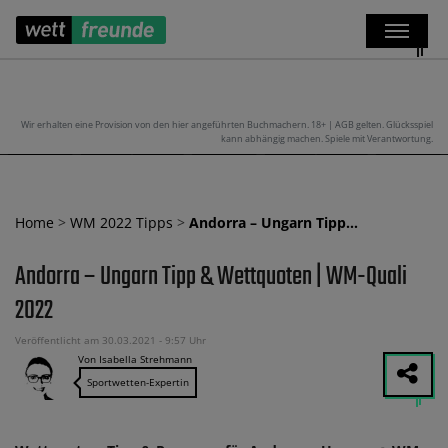
Wir erhalten eine Provision von den hier angeführten Buchmachern. 18+ | AGB gelten. Glücksspiel
kann abhängig machen. Spiele mit Verantwortung.
Home
>
WM 2022 Tipps
>
Andorra – Ungarn Tipp…
Andorra – Ungarn Tipp & Wettquoten | WM-Quali
2022
Veröffentlicht am 30.03.2021 - 9:57 Uhr
Von Isabella Strehmann
Sportwetten-Expertin