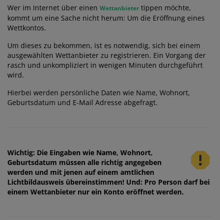
Wer im Internet über einen
tippen möchte,
Wettanbieter
kommt um eine Sache nicht herum: Um die Eröffnung eines
Wettkontos.
Um dieses zu bekommen, ist es notwendig, sich bei einem
ausgewählten Wettanbieter zu registrieren. Ein Vorgang der
rasch und unkompliziert in wenigen Minuten durchgeführt
wird.
Hierbei werden persönliche Daten wie Name, Wohnort,
Geburtsdatum und E-Mail Adresse abgefragt.
Wichtig: Die Eingaben wie Name, Wohnort,
Geburtsdatum müssen alle richtig angegeben
werden und mit jenen auf einem amtlichen
Lichtbildausweis übereinstimmen! Und: Pro Person darf bei
einem Wettanbieter nur ein Konto eröffnet werden.