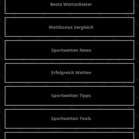
Beste Wettanbieter
Wettbonus Vergleich
Sportwetten News
Erfolgreich Wetten
Sportwetten Tipps
Sportwetten Tools