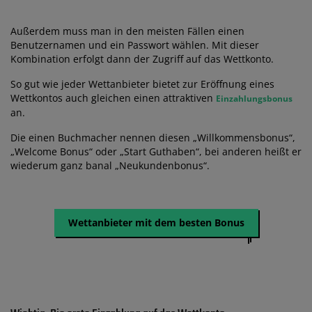
Außerdem muss man in den meisten Fällen einen
Benutzernamen und ein Passwort wählen. Mit dieser
Kombination erfolgt dann der Zugriff auf das Wettkonto.
So gut wie jeder Wettanbieter bietet zur Eröffnung eines
Wettkontos auch gleichen einen attraktiven
Einzahlungsbonus
an.
Die einen Buchmacher nennen diesen „Willkommensbonus“,
„Welcome Bonus“ oder „Start Guthaben“, bei anderen heißt er
wiederum ganz banal „Neukundenbonus“.
Wettanbieter mit dem besten Bonus