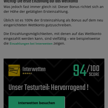
Wichtig: Die erste Einzahlung auf das Wettkonto
Was jedoch fast immer gleich ist: Dieser Bonus richtet sich an
der Höhe der getätigten Ersteinzahlung.
Üblich ist es 100% der Ersteinzahlung als Bonus auf dem neu
eingerichteten Wettkonto gutzuschreiben.
Die Einzahlungsmöglichkeiten, mit denen auf das Wettkonto
eingezahlt werden kann, sind vielfältig – wie beispielsweise
die
zeigen.
Einzahlungen bei Interwetten
94
/100
Interwetten
Unser Testurteil: Hervorragend !
Interwetten
besuchen