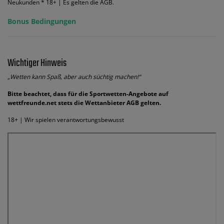
Neukunden * 18+ | Es gelten die AGB.
Bonus Bedingungen
Wichtiger Hinweis
„Wetten kann Spaß, aber auch süchtig machen!“
Bitte beachtet, dass für die Sportwetten-Angebote auf
wettfreunde.net stets die Wettanbieter AGB gelten.
18+ | Wir spielen verantwortungsbewusst