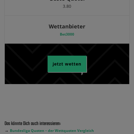
3.80
Wettanbieter
Bet3000
jetzt wetten
Das könnte Dich auch interessieren:
→
Bundesliga Quoten – der Wettquoten Vergleich