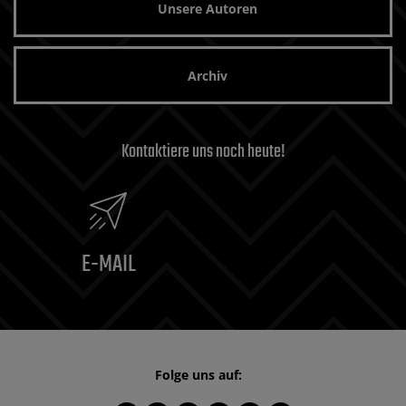
Unsere Autoren
Archiv
Kontaktiere uns noch heute!
E-MAIL
Folge uns auf: