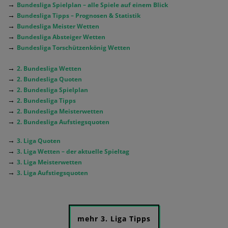
→
Bundesliga Spielplan – alle Spiele auf einem Blick
→
Bundesliga Tipps – Prognosen & Statistik
→
Bundesliga Meister Wetten
→
Bundesliga Absteiger Wetten
→
Bundesliga Torschützenkönig Wetten
→
2. Bundesliga Wetten
→
2. Bundesliga Quoten
→
2. Bundesliga Spielplan
→
2. Bundesliga Tipps
→
2. Bundesliga Meisterwetten
→
2. Bundesliga Aufstiegsquoten
→
3. Liga Quoten
→
3. Liga Wetten – der aktuelle Spieltag
→
3. Liga Meisterwetten
→
3. Liga Aufstiegsquoten
mehr 3. Liga Tipps