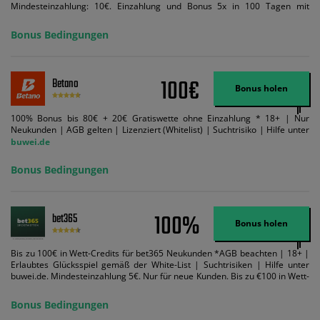
Mindesteinzahlung: 10€. Einzahlung und Bonus 5x in 100 Tagen mit
Mindestquote 1,5 umsetzen. Maximaler Umsatz: Bonusbetrag pro Wette.
Bedingungen können geändert werden. AGB gelten. Lizenziert; Hilfe bei
Bonus Bedingungen
Suchtrisiken: buwei.de.
100€
Betano
Bonus holen
100% Bonus bis 80€ + 20€ Gratiswette ohne Einzahlung * 18+ | Nur
Neukunden | AGB gelten | Lizenziert (Whitelist) | Suchtrisiko | Hilfe unter
buwei.de
Bonus Bedingungen
100%
bet365
Bonus holen
Bis zu 100€ in Wett-Credits für bet365 Neukunden *AGB beachten | 18+ |
Erlaubtes Glücksspiel gemäß der White-List | Suchtrisiken | Hilfe unter
buwei.de. Mindesteinzahlung 5€. Nur für neue Kunden. Bis zu €100 in Wett-
Credits. Melden Sie sich an, zahlen Sie €5 oder mehr auf Ihr bet365-Konto
ein und wir geben Ihnen die entsprechende qualifizierende Einzahlung in
Bonus Bedingungen
Wett-Credits, wenn Sie qualifizierende Wetten im gleichen Wert platzieren