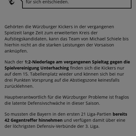
für sich entschieden.
Gehörten die Würzburger Kickers in der vergangenen
Spielzeit lange Zeit zum erweiterten Kreis der
Aufstiegskandidaten, kann das Team von Michael Schiele bis
hierhin nicht an die starken Leistungen der Vorsaison
anknüpfen.
Nach der
1:2-Niederlage am vergangenen Spieltag gegen die
Spielvereinigung Unterhaching
finden sich die Kickers nur
auf dem 15. Tabellenplatz wieder und können sich bei nur
drei Punkten Vorsprung auf die Abstiegszone keinesfalls
zurücklehnen.
Hauptverantwortlich für die Würzburger Probleme ist fraglos
die latente Defensivschwäche in dieser Saison.
So mussten die Bayern in den ersten 21 Liga-Partien
bereits
42 Gegentreffer hinnehmen
und verfügen damit über eine
der löchrigsten Defensiv-Verbünde der 3. Liga.