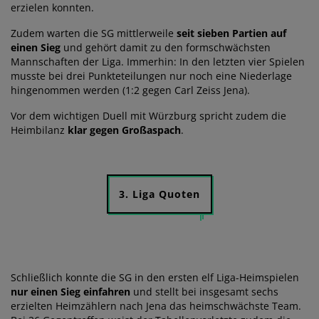
erzielen konnten.
Zudem warten die SG mittlerweile
seit sieben Partien auf
einen Sieg
und gehört damit zu den formschwächsten
Mannschaften der Liga. Immerhin: In den letzten vier Spielen
musste bei drei Punkteteilungen nur noch eine Niederlage
hingenommen werden (1:2 gegen Carl Zeiss Jena).
Vor dem wichtigen Duell mit Würzburg spricht zudem die
Heimbilanz
klar gegen Großaspach
.
3. Liga Quoten
Schließlich konnte die SG in den ersten elf Liga-Heimspielen
nur einen Sieg einfahren
und stellt bei insgesamt sechs
erzielten Heimzählern nach Jena das heimschwächste Team.