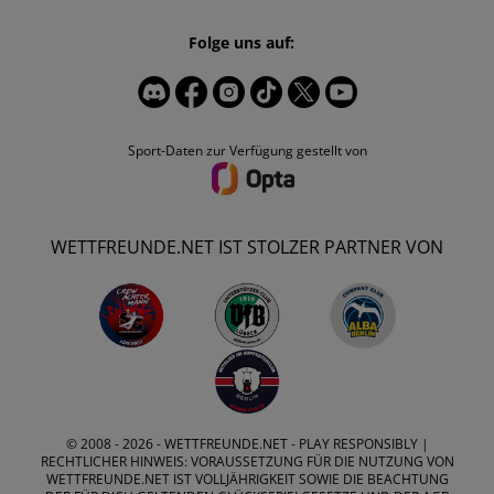
Folge uns auf:
Sport-Daten zur Verfügung gestellt von
WETTFREUNDE.NET IST STOLZER PARTNER VON
© 2008 - 2026 -
WETTFREUNDE.NET
- PLAY RESPONSIBLY |
RECHTLICHER HINWEIS: VORAUSSETZUNG FÜR DIE NUTZUNG VON
WETTFREUNDE.NET IST VOLLJÄHRIGKEIT SOWIE DIE BEACHTUNG