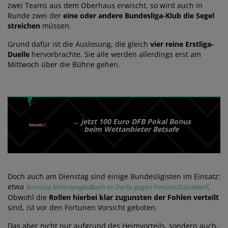
zwei Teams aus dem Oberhaus erwischt, so wird auch in
Runde zwei der
eine oder andere Bundesliga-Klub die Segel
streichen
müssen.
Grund dafür ist die Auslosung, die gleich
vier reine Erstliga-
Duelle
hervorbrachte. Sie alle werden allerdings erst am
Mittwoch über die Bühne gehen.
jetzt 100 Euro DFB Pokal Bonus
→
beim Wettanbieter Betsafe
Doch auch am Dienstag sind einige Bundesligisten im Einsatz:
etwa
.
Borussia Mönchengladbach im Derby gegen Fortuna Düsseldorf
Obwohl die
Rollen hierbei klar zugunsten der Fohlen verteilt
sind, ist vor den Fortunen Vorsicht geboten.
Das aber nicht nur aufgrund des Heimvorteils, sondern auch,