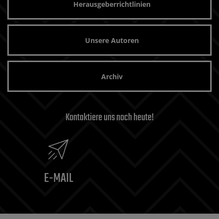
Herausgeberrichtlinien
Unsere Autoren
Archiv
Kontaktiere uns noch heute!
E-MAIL