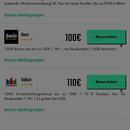
buwei.de. Mindesteinzahlung 5€. Nur für neue Kunden. Bis zu €100 in Wett-
Credits. Melden Sie sich an, zahlen Sie €5 oder mehr auf Ihr bet365-Konto
ein und wir geben Ihnen die entsprechende qualifizierende Einzahlung in
Bonus Bedingungen
Wett-Credits, wenn Sie qualifizierende Wetten im gleichen Wert platzieren
und diese abgerechnet werden. Mindestquoten, Wett- und
Zahlungsmethoden-Ausnahmen gelten. Gewinne schließen den Einsatz von
Wett-Credits aus. Es gelten die AGB, Zeitlimits und Ausnahmen. Der Bonus-
100€
Bwin
Code VIPANGEBOT kann während der Anmeldung benutzt werden, jedoch
Bonus holen
ändert dies den Angebotsbetrag in keinster Weise.
100% Bonus von bis zu 100€ | 18+ | nur Neukunden | AGB beachten
Bonus Bedingungen
110€
Oddset
Bonus holen
100% Ersteinzahlungsbonus bis zu 100€ + 10 € Freebet. Nur für
Neukunden * 18+ | Es gelten die AGB.
Bonus Bedingungen