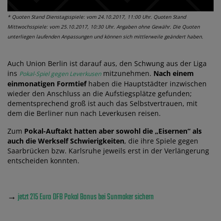
* Quoten Stand Dienstagsspiele: vom 24.10.2017, 11:00 Uhr. Quoten Stand
Mittwochsspiele: vom 25.10.2017, 10:30 Uhr. Angaben ohne Gewähr. Die Quoten
unterliegen laufenden Anpassungen und können sich mittlerweile geändert haben.
Auch Union Berlin ist darauf aus, den Schwung aus der Liga
ins
mitzunehmen.
Nach einem
Pokal-Spiel gegen Leverkusen
einmonatigen Formtief
haben die Hauptstädter inzwischen
wieder den Anschluss an die Aufstiegsplätze gefunden;
dementsprechend groß ist auch das Selbstvertrauen, mit
dem die Berliner nun nach Leverkusen reisen.
Zum
Pokal-Auftakt hatten aber sowohl die „Eisernen“ als
auch die Werkself Schwierigkeiten
, die ihre Spiele gegen
Saarbrücken bzw. Karlsruhe jeweils erst in der Verlängerung
entscheiden konnten.
→
jetzt 215 Euro DFB Pokal Bonus bei Sunmaker sichern