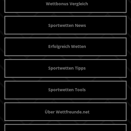
Wettbonus Vergleich
Sportwetten News
Erfolgreich Wetten
Sportwetten Tipps
Sportwetten Tools
Über Wettfreunde.net