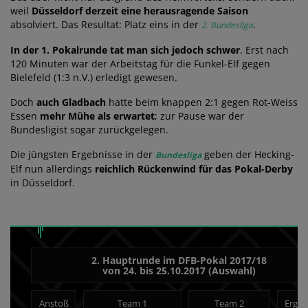
weil
Düsseldorf derzeit eine herausragende Saison
absolviert. Das Resultat: Platz eins in der
.
2. Bundesliga
In der 1. Pokalrunde tat man sich jedoch schwer
. Erst nach
120 Minuten war der Arbeitstag für die Funkel-Elf gegen
Bielefeld (1:3 n.V.) erledigt gewesen.
Doch
auch Gladbach
hatte beim knappen 2:1 gegen Rot-Weiss
Essen
mehr Mühe als erwartet
; zur Pause war der
Bundesligist sogar zurückgelegen.
Die jüngsten Ergebnisse in der
geben der Hecking-
Bundesliga
Elf nun allerdings
reichlich Rückenwind für das Pokal-Derby
in Düsseldorf.
2. Hauptrunde im DFB-Pokal 2017/18
von 24. bis 25.10.2017 (Auswahl)
Anstoß
Team 1
Team 2
Ergeb