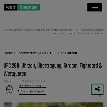
Wir erhalten eine Provision von den hier angeführten Buchmachern. 18+ | AGB gelten. Glücksspiel
kann abhängig machen. Spiele mit Verantwortung.
Home
>
Sportwetten News
>
UFC 290: Uhrzeit,…
UFC 290: Uhrzeit, Übertragung, Stream, Fightcard &
Wettquoten
Aktualisiert am 25.07.2023 - 7:43 Uhr
Von Thomas Haider
Sportwetten-Experte