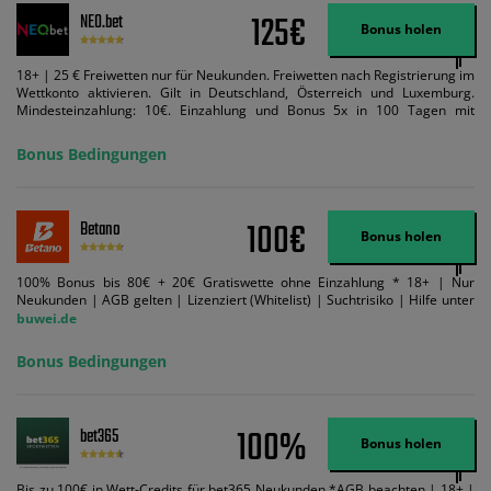
125€
NEO.bet
Bonus holen
18+ | 25 € Freiwetten nur für Neukunden. Freiwetten nach Registrierung im
Wettkonto aktivieren. Gilt in Deutschland, Österreich und Luxemburg.
Mindesteinzahlung: 10€. Einzahlung und Bonus 5x in 100 Tagen mit
Mindestquote 1,5 umsetzen. Maximaler Umsatz: Bonusbetrag pro Wette.
Bedingungen können geändert werden. AGB gelten. Lizenziert; Hilfe bei
Bonus Bedingungen
Suchtrisiken: buwei.de.
100€
Betano
Bonus holen
100% Bonus bis 80€ + 20€ Gratiswette ohne Einzahlung * 18+ | Nur
Neukunden | AGB gelten | Lizenziert (Whitelist) | Suchtrisiko | Hilfe unter
buwei.de
Bonus Bedingungen
100%
bet365
Bonus holen
Bis zu 100€ in Wett-Credits für bet365 Neukunden *AGB beachten | 18+ |