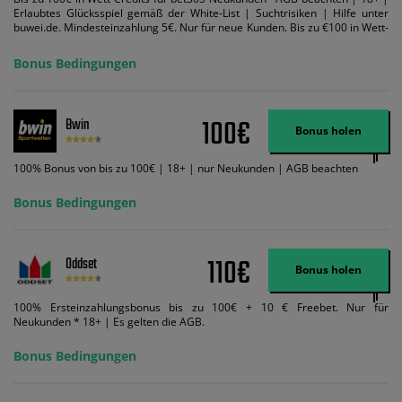
Erlaubtes Glücksspiel gemäß der White-List | Suchtrisiken | Hilfe unter
buwei.de. Mindesteinzahlung 5€. Nur für neue Kunden. Bis zu €100 in Wett-
Credits. Melden Sie sich an, zahlen Sie €5 oder mehr auf Ihr bet365-Konto
ein und wir geben Ihnen die entsprechende qualifizierende Einzahlung in
Bonus Bedingungen
Wett-Credits, wenn Sie qualifizierende Wetten im gleichen Wert platzieren
und diese abgerechnet werden. Mindestquoten, Wett- und
Zahlungsmethoden-Ausnahmen gelten. Gewinne schließen den Einsatz von
Wett-Credits aus. Es gelten die AGB, Zeitlimits und Ausnahmen. Der Bonus-
100€
Bwin
Code VIPANGEBOT kann während der Anmeldung benutzt werden, jedoch
Bonus holen
ändert dies den Angebotsbetrag in keinster Weise.
100% Bonus von bis zu 100€ | 18+ | nur Neukunden | AGB beachten
Bonus Bedingungen
110€
Oddset
Bonus holen
100% Ersteinzahlungsbonus bis zu 100€ + 10 € Freebet. Nur für
Neukunden * 18+ | Es gelten die AGB.
Bonus Bedingungen