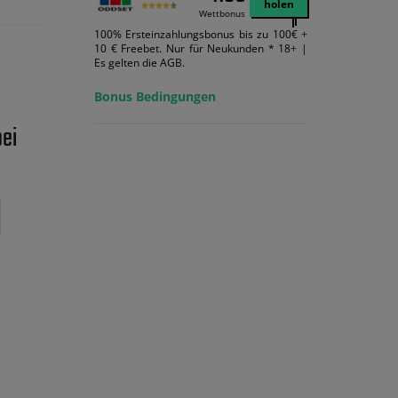
holen
Wettbonus
100% Ersteinzahlungsbonus bis zu 100€ +
10 € Freebet. Nur für Neukunden * 18+ |
Es gelten die AGB.
Bonus Bedingungen
bei