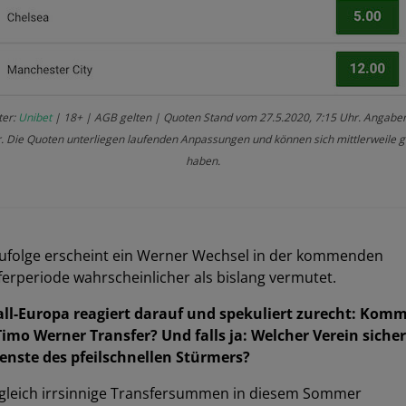
ter:
Unibet
| 18+ | AGB gelten | Quoten Stand vom 27.5.2020, 7:15 Uhr. Angabe
 Die Quoten unterliegen laufenden Anpassungen und können sich mittlerweile 
haben.
folge erscheint ein Werner Wechsel in der kommenden
ferperiode wahrscheinlicher als bislang vermutet.
ll-Europa reagiert darauf und spekuliert zurecht: Komm
imo Werner Transfer? Und falls ja: Welcher Verein sicher
ienste des pfeilschnellen Stürmers?
leich irrsinnige Transfersummen in diesem Sommer