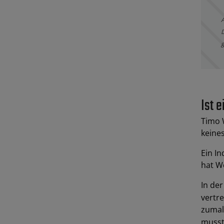
A
D
g
Ist 
Timo 
keines
Ein In
hat We
In de
vertr
zumal
musst