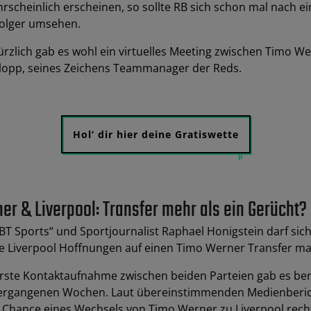
rscheinlich erscheinen, so sollte RB sich schon mal nach e
olger umsehen.
ürzlich gab es wohl ein virtuelles Meeting zwischen Timo W
lopp, seines Zeichens Teammanager der Reds.
Hol‘ dir hier deine Gratiswette
er & Liverpool: Transfer mehr als ein Gerücht?
BT Sports“ und Sportjournalist Raphael Honigstein darf sic
e Liverpool Hoffnungen auf einen Timo Werner Transfer m
erste Kontaktaufnahme zwischen beiden Parteien gab es bere
ergangenen Wochen. Laut übereinstimmenden Medienberi
ie Chance eines Wechsels von Timo Werner zu Liverpool rech