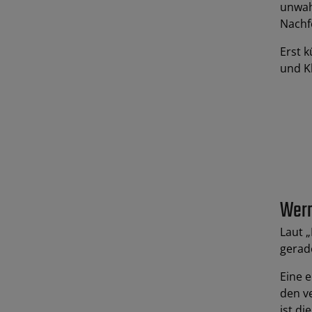
unwah
Nachf
Erst k
und K
Wern
Laut „
gerad
Eine 
den v
ist d