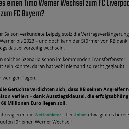
 es einen Timo Werner Wechsel zum FC Liverpoo
 zum FC Bayern?
er Saison verkündete Leipzig stolz die Vertragsverlängerun
Werner bis 2023 – und doch kann der Stürmer von RB dank
egsklausel vorzeitig wechseln.
in solches Szenario schon im kommenden Transferfenster
ät sein könnte, daran hat wohl niemand so recht geglaubt.
or wenigen Tagen…
die Gerüchte verdichten sich, dass RB seinen Angreifer 
aison verliert – dank Ausstiegsklausel, die erfolgsabhäng
 60 Millionen Euro liegen soll.
t reagieren die
– bei
etwa gibt es bereit
Wettanbieter
Unibet
uoten für einen Werner Wechsel!