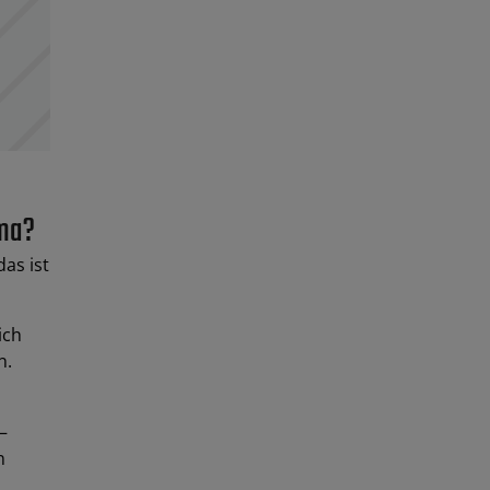
ema?
as ist
ich
n.
–
n