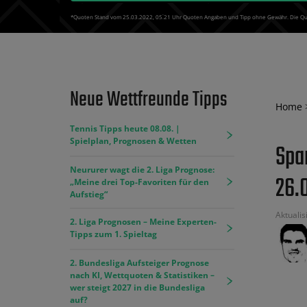
3. Liga Tipps
*Quoten Stand vom 25.03.2022‚ 05⁚21 Uhr Quoten Angaben und Tipp ohne Gewähr. Die Quo
Alle 
3. Liga Meister
NEO.bet Freiwetten
DFB Pokal Tipps
DFB-Pokal Quoten
Oddset Quotenboost
Frauen Fussball Tipps
Neue Wettfreunde Tipps
Home
Champions League Quoten
Tipico Promo Code
Tennis Tipps heute 08.08. |
Spielplan, Prognosen & Wetten
Spa
Europa League Quoten
Neururer wagt die 2. Liga Prognose:
26.
„Meine drei Top-Favoriten für den
Premier League Meister
Aufstieg“
Aktualis
2. Liga Prognosen – Meine Experten-
Tipps zum 1. Spieltag
2. Bundesliga Aufsteiger Prognose
nach KI, Wettquoten & Statistiken –
wer steigt 2027 in die Bundesliga
auf?