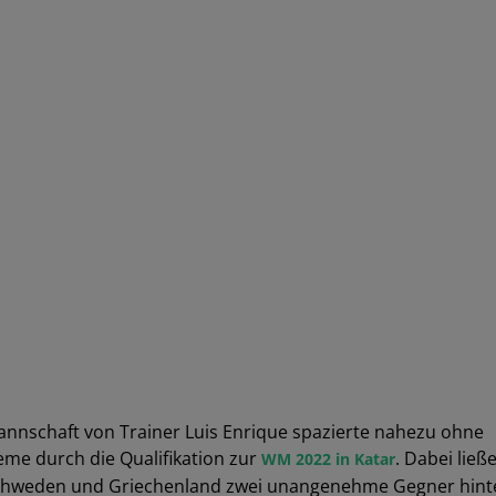
annschaft von Trainer Luis Enrique spazierte nahezu ohne
eme durch die Qualifikation zur
. Dabei ließ
WM 2022 in Katar
chweden und Griechenland zwei unangenehme Gegner hint