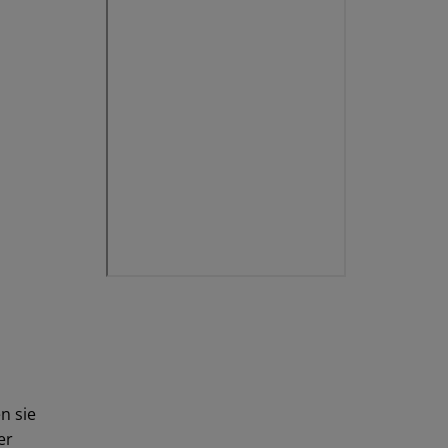
en sie
er