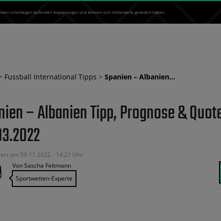
ten unterliegen laufenden Anpassungen und können sich mittlerweile geändert haben.
Sportwetten Tipps
>
Fussball International Tipps
>
Spanien – Albanien…
nien – Albanien Tipp, Prognose & Quote
03.2022
iert am 09.11.2022 - 14:21 Uhr
Von Sascha Feltmann
Sportwetten-Experte
WhatsApp