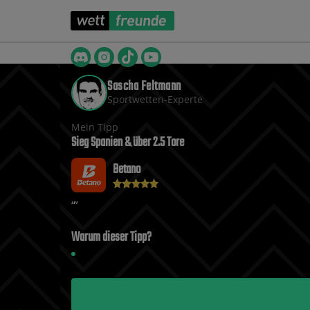
Fussball Tipps
Fussball Quoten
And
And
Bundesliga Tipps & Prognosen
Bundesliga Quoten
Sportwetten Apps im Test
Gratiswetten & Freebets
Baske
Wimb
Tipps
Sascha Feltmann
Sportwetten-Experte
2. Liga Tipps – Experten-
Deutscher Meister
Deutsche Wettanbieter
Quotenboosts heute
Tour 
Prognosen zur 2. Bundesliga
Tenni
Mein Tipp
Sieg Spanien & über 2.5 Tore
Bundesliga Absteiger
Wettanbieter mit PayPal
Bet365 Angebotscode
Forme
Champions League Tipps
Darts
Betano
Bundesliga Torschützenkönig
Wettanbieter ohne Steuer
Betano Promo Code
Moto
Europa League Tipps
Handb
2. Bundesliga Quoten
Fußball Wettanbieter
Bet at home Quotenboost
Supe
Warum dieser Tipp?
Conference League Tipps
Eisho
2. Bundesliga Meister
Darts Wettanbieter
Bwin Bonus Code
Fussball International Tipps
NFL T
Expe
3. Liga Quoten
Neue Wettanbieter 2026
Interwetten Bonus Code