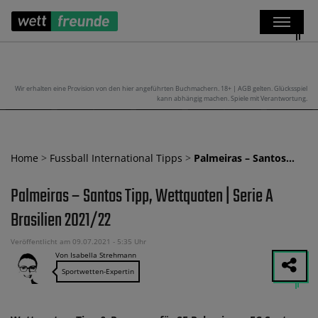
Wir erhalten eine Provision von den hier angeführten Buchmachern. 18+ | AGB gelten. Glücksspiel
kann abhängig machen. Spiele mit Verantwortung.
Home
>
Fussball International Tipps
>
Palmeiras – Santos…
Palmeiras – Santos Tipp, Wettquoten | Serie A
Brasilien 2021/22
Veröffentlicht am 09.07.2021 - 5:35 Uhr
Von Isabella Strehmann
Sportwetten-Expertin