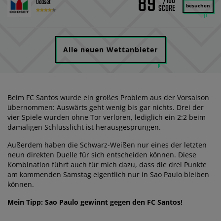
89
/100
Oddset
besuchen
Alle neuen Wettanbieter
Beim FC Santos wurde ein großes Problem aus der Vorsaison
übernommen: Auswärts geht wenig bis gar nichts. Drei der
vier Spiele wurden ohne Tor verloren, lediglich ein 2:2 beim
damaligen Schlusslicht ist herausgesprungen.
Außerdem haben die Schwarz-Weißen nur eines der letzten
neun direkten Duelle für sich entscheiden können. Diese
Kombination führt auch für mich dazu, dass die drei Punkte
am kommenden Samstag eigentlich nur in Sao Paulo bleiben
können.
Mein Tipp: Sao Paulo gewinnt gegen den FC Santos!