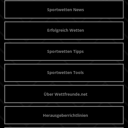
Sportwetten News
Erfolgreich Wetten
Sportwetten Tipps
Sportwetten Tools
Über Wettfreunde.net
Herausgeberrichtlinien