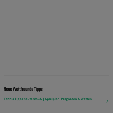
Neue Wettfreunde Tipps
Tennis Tipps heute 09.08. | Spielplan, Prognosen & Wetten