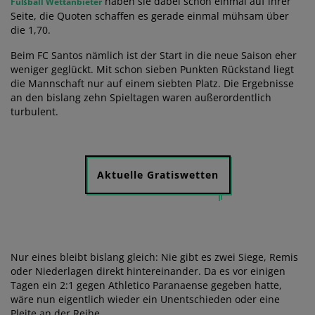
haben sie dabei schon einmal auf ihrer
Fußball Wettanbieter
Seite, die Quoten schaffen es gerade einmal mühsam über
die 1,70.
Beim FC Santos nämlich ist der Start in die neue Saison eher
weniger geglückt. Mit schon sieben Punkten Rückstand liegt
die Mannschaft nur auf einem siebten Platz. Die Ergebnisse
an den bislang zehn Spieltagen waren außerordentlich
turbulent.
Aktuelle Gratiswetten
Nur eines bleibt bislang gleich: Nie gibt es zwei Siege, Remis
oder Niederlagen direkt hintereinander. Da es vor einigen
Tagen ein 2:1 gegen Athletico Paranaense gegeben hatte,
wäre nun eigentlich wieder ein Unentschieden oder eine
Pleite an der Reihe.