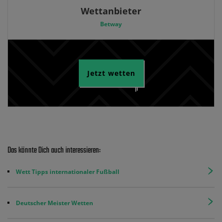
Wettanbieter
Betway
Jetzt wetten
Das könnte Dich auch interessieren:
Wett Tipps internationaler Fußball
Deutscher Meister Wetten