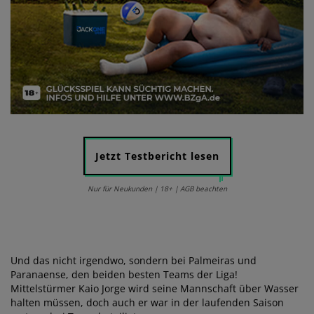
Jetzt Testbericht lesen
Nur für Neukunden | 18+ | AGB beachten
Und das nicht irgendwo, sondern bei Palmeiras und
Paranaense, den beiden besten Teams der Liga!
Mittelstürmer Kaio Jorge wird seine Mannschaft über Wasser
halten müssen, doch auch er war in der laufenden Saison