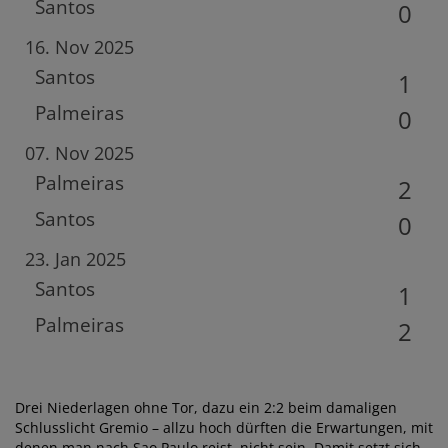
Santos
0
16. Nov 2025
Santos
1
Palmeiras
0
07. Nov 2025
Palmeiras
2
Santos
0
23. Jan 2025
Santos
1
Palmeiras
2
Drei Niederlagen ohne Tor, dazu ein 2:2 beim damaligen
Schlusslicht Gremio – allzu hoch dürften die Erwartungen, mit
denen man nach Sao Paulo reist, nicht sein. Damit setzt sich