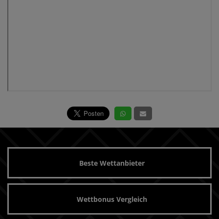
Beste Wettanbieter
Wettbonus Vergleich