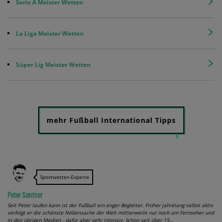
Serie A Meister Wetten
La Liga Meister Wetten
Süper Lig Meister Wetten
mehr Fußball International Tipps
Sportwetten-Experte
Peter Santner
Seit Peter laufen kann ist der Fußball ein enger Begleiter. Früher jahrelang selbst aktiv
verfolgt er die schönste Nebensache der Welt mittlerweile nur noch am Fernseher und
in den übrigen Medien - dafür aber sehr intensiv. Schon seit über 15…