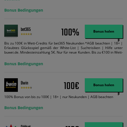
Bonus Bedingungen
100%
bet365
Bonus holen
Bis zu 100€ in Wett-Credits für bet365 Neukunden *AGB beachten | 18+ |
Erlaubtes Glücksspiel gemäß der White-List | Suchtrisiken | Hilfe unter
buwei.de. Mindesteinzahlung 5€. Nur für neue Kunden. Bis zu €100 in Wett-
Credits. Melden Sie sich an, zahlen Sie €5 oder mehr auf Ihr bet365-Konto
ein und wir geben Ihnen die entsprechende qualifizierende Einzahlung in
Bonus Bedingungen
Wett-Credits, wenn Sie qualifizierende Wetten im gleichen Wert platzieren
und diese abgerechnet werden. Mindestquoten, Wett- und
Zahlungsmethoden-Ausnahmen gelten. Gewinne schließen den Einsatz von
Wett-Credits aus. Es gelten die AGB, Zeitlimits und Ausnahmen. Der Bonus-
100€
Bwin
Code VIPANGEBOT kann während der Anmeldung benutzt werden, jedoch
Bonus holen
ändert dies den Angebotsbetrag in keinster Weise.
100% Bonus von bis zu 100€ | 18+ | nur Neukunden | AGB beachten
Bonus Bedingungen