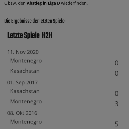
C bzw. den
Abstieg in Liga D
wiederfinden.
Die Ergebnisse der letzten Spiele:
Letzte Spiele
H2H
11. Nov 2020
Montenegro
0
Kasachstan
0
01. Sep 2017
Kasachstan
0
Montenegro
3
08. Okt 2016
Montenegro
5