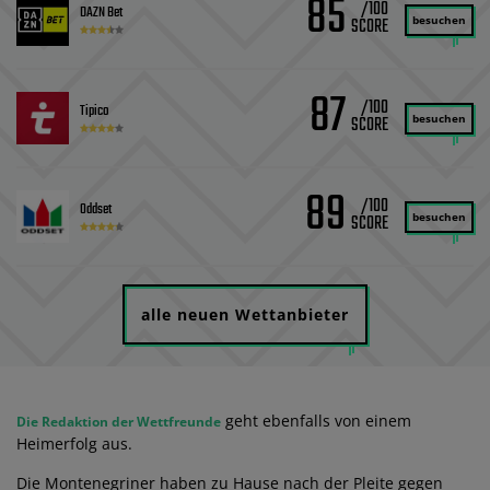
85
/100
DAZN Bet
besuchen
87
/100
Tipico
besuchen
89
/100
Oddset
besuchen
alle neuen Wettanbieter
geht ebenfalls von einem
Die Redaktion der Wettfreunde
Heimerfolg aus.
Die Montenegriner haben zu Hause nach der Pleite gegen