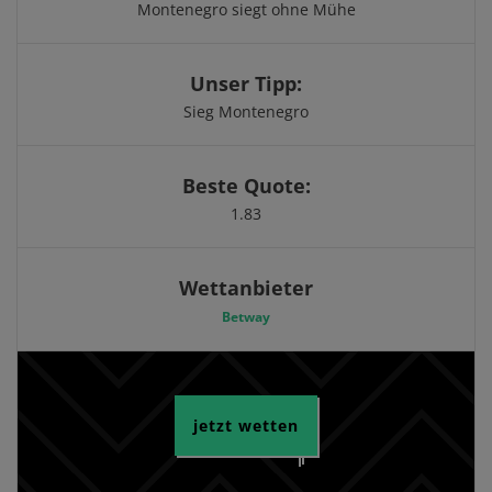
Montenegro siegt ohne Mühe
Unser Tipp:
Sieg Montenegro
Beste Quote:
1.83
Wettanbieter
Betway
jetzt wetten