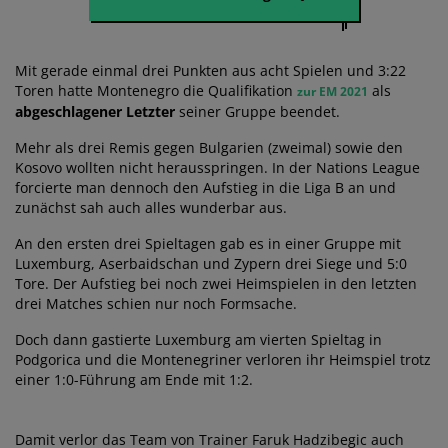
Mit gerade einmal drei Punkten aus acht Spielen und 3:22
Toren hatte Montenegro die Qualifikation
als
zur EM 2021
abgeschlagener Letzter
seiner Gruppe beendet.
Mehr als drei Remis gegen Bulgarien (zweimal) sowie den
Kosovo wollten nicht herausspringen. In der Nations League
forcierte man dennoch den Aufstieg in die Liga B an und
zunächst sah auch alles wunderbar aus.
An den ersten drei Spieltagen gab es in einer Gruppe mit
Luxemburg, Aserbaidschan und Zypern drei Siege und 5:0
Tore. Der Aufstieg bei noch zwei Heimspielen in den letzten
drei Matches schien nur noch Formsache.
Doch dann gastierte Luxemburg am vierten Spieltag in
Podgorica und die Montenegriner verloren ihr Heimspiel trotz
einer 1:0-Führung am Ende mit 1:2.
Damit verlor das Team von Trainer Faruk Hadzibegic auch