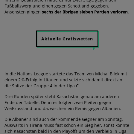
Fußballzwerg und einen gegen Schottland gegeben.
Ansonsten gingen
sechs der übrigen sieben Partien verloren
.
Aktuelle Gratiswetten
In die Nations League startete das Team von Michal Bilek mit
einem 2:0-Erfolg in Litauen und setzte sich damit direkt an
die Spitze der Gruppe 4 in der Liga C.
Drei Runden später steht Kasachstan genau am anderen
Ende der Tabelle. Denn es folgten zwei Pleiten gegen
Weißrussland und dazwischen ein Remis gegen Albanien.
Die Albaner sind auch der kommende Gegner am Sonntag.
Auswärts in Tirana muss fast schon ein Sieg her, sonst könnte
sich Kasachstan bald in den Playoffs um den Verbleib in Liga