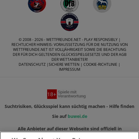
© 2008 - 2026 -
WETTFREUNDE.NET
- PLAY RESPONSIBLY |
RECHTLICHER HINWEIS: VORAUSSETZUNG FÜR DIE NUTZUNG VON
WETTFREUNDE.NET IST VOLLJÄHRIGKEIT SOWIE DIE BEACHTUNG
DER FÜR DICH GELTENDEN GLÜCKSSPIELGESETZE UND DER AGB
DER WETTANBIETER!
DATENSCHUTZ
|
SICHERE WETTEN
|
COOKIE-RICHTLINIE
|
IMPRESSUM
Suchtrisiken, Glücksspiel kann süchtig machen - Hilfe finden
Sie auf
buwei.de
Alle Anbieter auf dieser Webseite sind offiziell in
Deutschland
lizenziert
und werden von der
Gemeinsamen