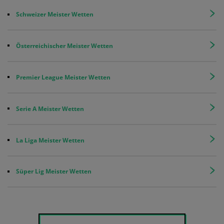
Schweizer Meister Wetten
Österreichischer Meister Wetten
Premier League Meister Wetten
Serie A Meister Wetten
La Liga Meister Wetten
Süper Lig Meister Wetten