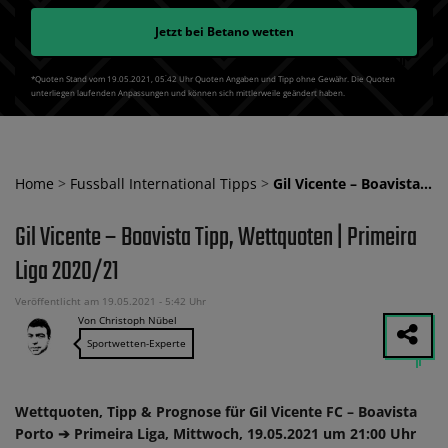
Jetzt bei
Betano
wetten
*Quoten Stand vom 19.05.2021‚ 05⁚42 Uhr Quoten Angaben und Tipp ohne Gewähr. Die Quoten
unterliegen laufenden Anpassungen und können sich mittlerweile geändert haben.
Home
>
Fussball International Tipps
>
Gil Vicente – Boavista…
Gil Vicente – Boavista Tipp, Wettquoten | Primeira
Liga 2020/21
Veröffentlicht am 19.05.2021 - 5:42 Uhr
Von Christoph Nübel
Sportwetten-Experte
Wettquoten, Tipp & Prognose für Gil Vicente FC – Boavista
Porto ➔ Primeira Liga, Mittwoch, 19.05.2021 um 21:00 Uhr