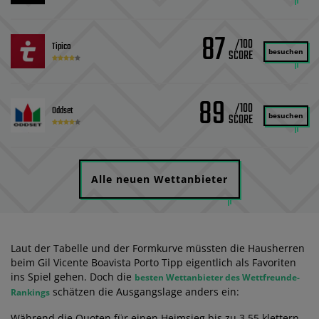
87
/100
Tipico
besuchen
89
/100
Oddset
besuchen
Alle neuen Wettanbieter
Laut der Tabelle und der Formkurve müssten die Hausherren
beim Gil Vicente Boavista Porto Tipp eigentlich als Favoriten
ins Spiel gehen. Doch die
besten Wettanbieter des Wettfreunde-
schätzen die Ausgangslage anders ein:
Rankings
Während die Quoten für einen Heimsieg bis zu 3.55 klettern,