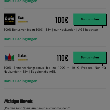
Bonus Bedingungen
Wett-Credits, wenn Sie qualifizierende Wetten im gleichen Wert platzieren
und diese abgerechnet werden. Mindestquoten, Wett- und
Zahlungsmethoden-Ausnahmen gelten. Gewinne schließen den Einsatz von
Wett-Credits aus. Es gelten die AGB, Zeitlimits und Ausnahmen. Der Bonus-
100€
Bwin
Code VIPANGEBOT kann während der Anmeldung benutzt werden, jedoch
Bonus holen
ändert dies den Angebotsbetrag in keinster Weise.
100% Bonus von bis zu 100€ | 18+ | nur Neukunden | AGB beachten
Bonus Bedingungen
110€
Oddset
Bonus holen
100% Ersteinzahlungsbonus bis zu 100€ + 10 € Freebet. Nur für
Neukunden * 18+ | Es gelten die AGB.
Bonus Bedingungen
Wichtiger Hinweis
„Wetten kann Spaß, aber auch süchtig machen!“