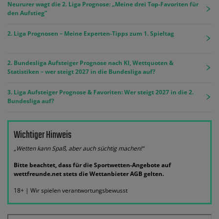
Neururer wagt die 2. Liga Prognose: „Meine drei Top-Favoriten für
den Aufstieg“
2. Liga Prognosen – Meine Experten-Tipps zum 1. Spieltag
2. Bundesliga Aufsteiger Prognose nach KI, Wettquoten &
Statistiken – wer steigt 2027 in die Bundesliga auf?
3. Liga Aufsteiger Prognose & Favoriten: Wer steigt 2027 in die 2.
Bundesliga auf?
Wichtiger Hinweis
„Wetten kann Spaß, aber auch süchtig machen!“
Bitte beachtet, dass für die Sportwetten-Angebote auf
wettfreunde.net stets die Wettanbieter AGB gelten.
18+ | Wir spielen verantwortungsbewusst