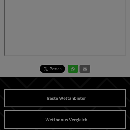
Beste Wettanbieter
Wettbonus Vergleich