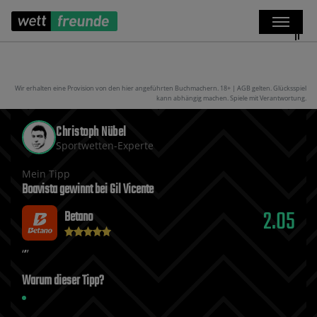
Wir erhalten eine Provision von den hier angeführten Buchmachern. 18+ | AGB gelten. Glücksspiel
kann abhängig machen. Spiele mit Verantwortung.
Christoph Nübel
Sportwetten-Experte
Mein Tipp
Boavista gewinnt bei Gil Vicente
2.05
Betano
Warum dieser Tipp?