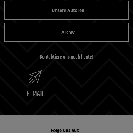
Unsere Autoren
Archiv
Kontaktiere uns noch heute!
E-MAIL
Folge uns auf: