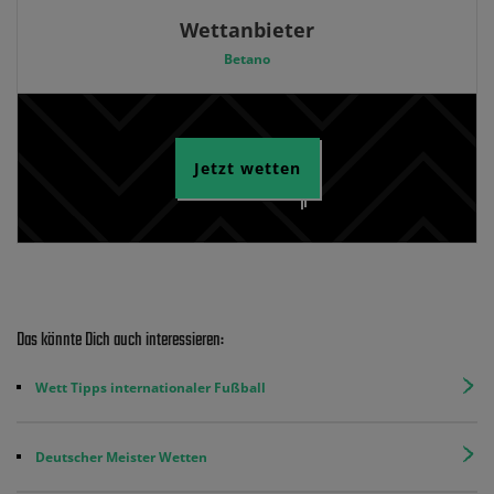
Wettanbieter
Betano
Jetzt wetten
Das könnte Dich auch interessieren:
Wett Tipps internationaler Fußball
Deutscher Meister Wetten