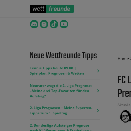
Fussball Tipps
Fussball Quoten
And
And
Bundesliga Tipps & Prognosen
Bundesliga Quoten
Sportwetten Apps im Test
Gratiswetten & Freebets
Baske
Wimb
Tipps
2. Liga Tipps – Experten-
Deutscher Meister
Deutsche Wettanbieter
Quotenboosts heute
Tour 
Prognosen zur 2. Bundesliga
Tenni
Neue Wettfreunde Tipps
Home
Bundesliga Absteiger
Wettanbieter mit PayPal
Bet365 Angebotscode
Forme
Champions League Tipps
Darts
Tennis Tipps heute 09.08. |
Spielplan, Prognosen & Wetten
FC 
Bundesliga Torschützenkönig
Wettanbieter ohne Steuer
Betano Promo Code
Moto
Europa League Tipps
Handb
Neururer wagt die 2. Liga Prognose:
Pre
„Meine drei Top-Favoriten für den
2. Bundesliga Quoten
Fußball Wettanbieter
Bet at home Quotenboost
Supe
Aufstieg“
Conference League Tipps
Eisho
Aktualis
2. Liga Prognosen – Meine Experten-
2. Bundesliga Meister
Darts Wettanbieter
Bwin Bonus Code
Tipps zum 1. Spieltag
Fussball International Tipps
NFL T
Expe
2. Bundesliga Aufsteiger Prognose
3. Liga Quoten
Neue Wettanbieter 2026
Interwetten Bonus Code
nach KI, Wettquoten & Statistiken –