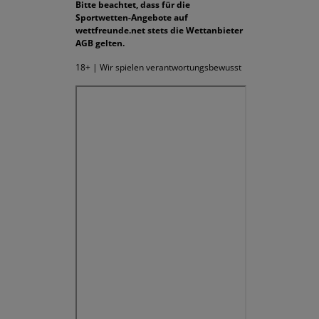
Bitte beachtet, dass für die
Sportwetten-Angebote auf
wettfreunde.net stets die Wettanbieter
AGB gelten.
18+ | Wir spielen verantwortungsbewusst