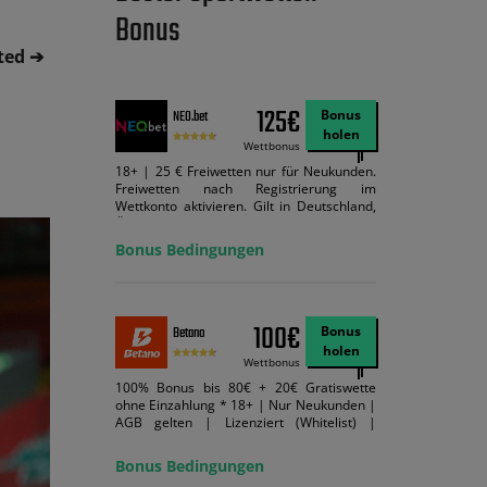
Email
Bonus
ted ➔
125€
NEO.bet
Bonus
holen
Wettbonus
18+ | 25 € Freiwetten nur für Neukunden.
Freiwetten nach Registrierung im
Wettkonto aktivieren. Gilt in Deutschland,
Österreich und Luxemburg.
Mindesteinzahlung: 10€. Einzahlung und
Bonus Bedingungen
Bonus 5x in 100 Tagen mit Mindestquote
1,5 umsetzen. Maximaler Umsatz:
Bonusbetrag pro Wette. Bedingungen
können geändert werden. AGB gelten.
100€
Lizenziert; Hilfe bei Suchtrisiken: buwei.de.
Betano
Bonus
holen
Wettbonus
100% Bonus bis 80€ + 20€ Gratiswette
ohne Einzahlung * 18+ | Nur Neukunden |
AGB gelten | Lizenziert (Whitelist) |
Suchtrisiko | Hilfe unter
buwei.de
Bonus Bedingungen