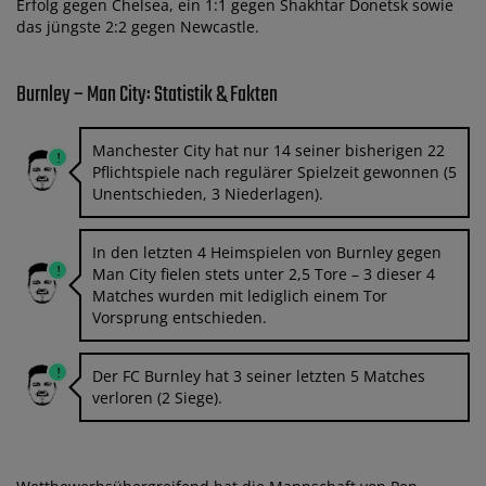
Erfolg gegen Chelsea, ein 1:1 gegen Shakhtar Donetsk sowie
das jüngste 2:2 gegen Newcastle.
Burnley – Man City: Statistik & Fakten
Manchester City hat nur 14 seiner bisherigen 22
Pflichtspiele nach regulärer Spielzeit gewonnen (5
Unentschieden, 3 Niederlagen).
In den letzten 4 Heimspielen von Burnley gegen
Man City fielen stets unter 2,5 Tore – 3 dieser 4
Matches wurden mit lediglich einem Tor
Vorsprung entschieden.
Der FC Burnley hat 3 seiner letzten 5 Matches
verloren (2 Siege).