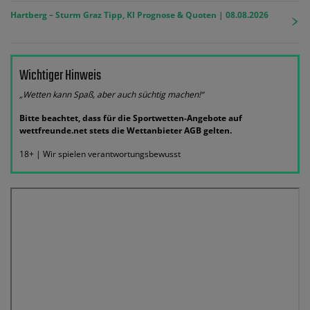
Hartberg – Sturm Graz Tipp, KI Prognose & Quoten | 08.08.2026
Wichtiger Hinweis
„Wetten kann Spaß, aber auch süchtig machen!“
Bitte beachtet, dass für die Sportwetten-Angebote auf
wettfreunde.net stets die Wettanbieter AGB gelten.
18+ | Wir spielen verantwortungsbewusst