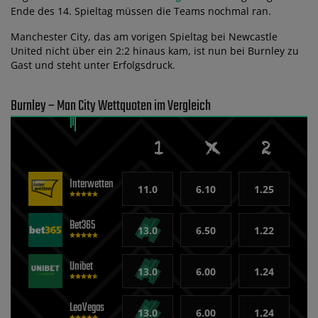
Ende des 14. Spieltag müssen die Teams nochmal ran.
Manchester City, das am vorigen Spieltag bei Newcastle
United nicht über ein 2:2 hinaus kam, ist nun bei Burnley zu
Gast und steht unter Erfolgsdruck.
Burnley – Man City Wettquoten im Vergleich
Interwetten
11.0
6.10
1.25
Bet365
13.0
6.50
1.22
Unibet
13.0
6.00
1.24
LeoVegas
13.0
6.00
1.24