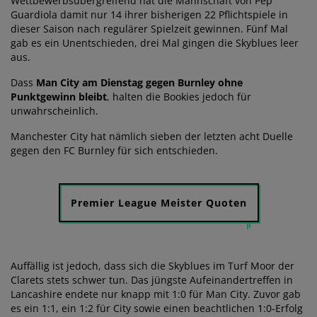
Wettbewerbsübergreifend hat die Mannschaft von Pep
Guardiola damit nur 14 ihrer bisherigen 22 Pflichtspiele in
dieser Saison nach regulärer Spielzeit gewinnen. Fünf Mal
gab es ein Unentschieden, drei Mal gingen die Skyblues leer
aus.
Dass
Man City am Dienstag gegen Burnley ohne
Punktgewinn bleibt
, halten die Bookies jedoch für
unwahrscheinlich.
Manchester City hat nämlich sieben der letzten acht Duelle
gegen den FC Burnley für sich entschieden.
Premier League Meister Quoten
Auffällig ist jedoch, dass sich die Skyblues im Turf Moor der
Clarets stets schwer tun. Das jüngste Aufeinandertreffen in
Lancashire endete nur knapp mit 1:0 für Man City. Zuvor gab
es ein 1:1, ein 1:2 für City sowie einen beachtlichen 1:0-Erfolg