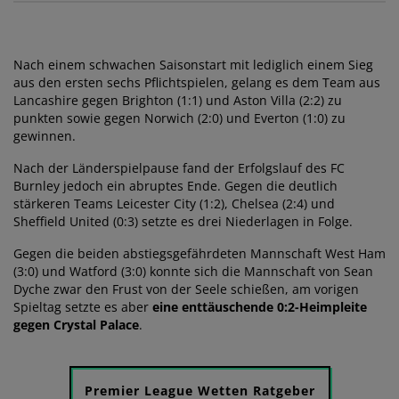
Nach einem schwachen Saisonstart mit lediglich einem Sieg
aus den ersten sechs Pflichtspielen, gelang es dem Team aus
Lancashire gegen Brighton (1:1) und Aston Villa (2:2) zu
punkten sowie gegen Norwich (2:0) und Everton (1:0) zu
gewinnen.
Nach der Länderspielpause fand der Erfolgslauf des FC
Burnley jedoch ein abruptes Ende. Gegen die deutlich
stärkeren Teams Leicester City (1:2), Chelsea (2:4) und
Sheffield United (0:3) setzte es drei Niederlagen in Folge.
Gegen die beiden abstiegsgefährdeten Mannschaft West Ham
(3:0) und Watford (3:0) konnte sich die Mannschaft von Sean
Dyche zwar den Frust von der Seele schießen, am vorigen
Spieltag setzte es aber
eine enttäuschende 0:2-Heimpleite
gegen Crystal Palace
.
Premier League Wetten Ratgeber