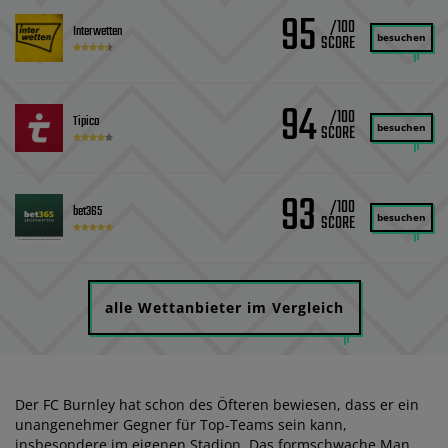
95
/100
Interwetten
besuchen
94
/100
Tipico
besuchen
93
/100
bet365
besuchen
alle Wettanbieter im Vergleich
Der FC Burnley hat schon des Öfteren bewiesen, dass er ein
unangenehmer Gegner für Top-Teams sein kann,
insbesondere im eigenen Stadion. Das formschwache Man