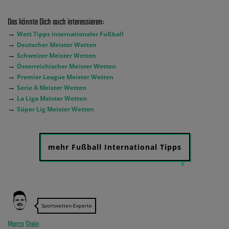
Das könnte Dich auch interessieren:
→
Wett Tipps internationaler Fußball
→
Deutscher Meister Wetten
→
Schweizer Meister Wetten
→
Österreichischer Meister Wetten
→
Premier League Meister Wetten
→
Serie A Meister Wetten
→
La Liga Meister Wetten
→
Süper Lig Meister Wetten
mehr Fußball International Tipps
Sportwetten-Experte
Marco Stein