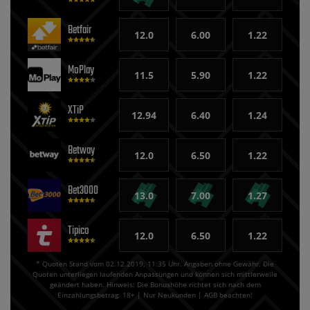
Betfair
12.0
6.00
1.22
MoPlay
11.5
5.90
1.22
XTiP
12.94
6.40
1.24
Betway
12.0
6.50
1.22
Bet3000
13.0
7.00
1.27
Tipico
12.0
6.50
1.22
* Quoten Stand vom 02.12.2019, 11:35 Uhr. Angaben ohne Gewähr. Die
Quoten unterliegen laufenden Anpassungen und können sich mittlerweile
geändert haben. Hinweis: Die Bonushöhe richtet sich nach dem
Einzahlungsbetrag. 18+ | Nur Neukunden | AGB beachten!