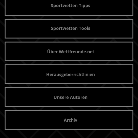
Sportwetten Tipps
Sportwetten Tools
Über Wettfreunde.net
Herausgeberrichtlinien
Unsere Autoren
Archiv