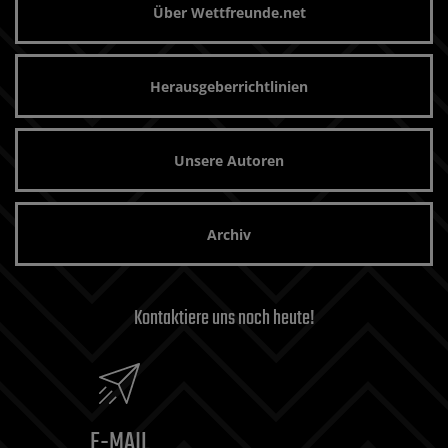
Über Wettfreunde.net
Herausgeberrichtlinien
Unsere Autoren
Archiv
Kontaktiere uns noch heute!
E-MAIL