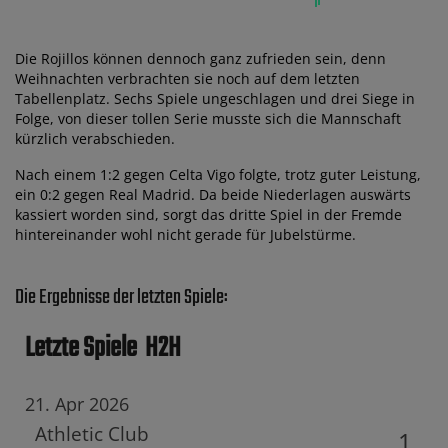
Die Rojillos können dennoch ganz zufrieden sein, denn
Weihnachten verbrachten sie noch auf dem letzten
Tabellenplatz. Sechs Spiele ungeschlagen und drei Siege in
Folge, von dieser tollen Serie musste sich die Mannschaft
kürzlich verabschieden.
Nach einem 1:2 gegen Celta Vigo folgte, trotz guter Leistung,
ein 0:2 gegen Real Madrid. Da beide Niederlagen auswärts
kassiert worden sind, sorgt das dritte Spiel in der Fremde
hintereinander wohl nicht gerade für Jubelstürme.
Die Ergebnisse der letzten Spiele:
Letzte Spiele
H2H
21. Apr 2026
Athletic Club
1