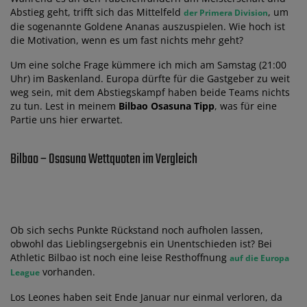
Abstieg geht, trifft sich das Mittelfeld
, um
der Primera Division
die sogenannte Goldene Ananas auszuspielen. Wie hoch ist
die Motivation, wenn es um fast nichts mehr geht?
Um eine solche Frage kümmere ich mich am Samstag (21:00
Uhr) im Baskenland. Europa dürfte für die Gastgeber zu weit
weg sein, mit dem Abstiegskampf haben beide Teams nichts
zu tun. Lest in meinem
Bilbao Osasuna Tipp
, was für eine
Partie uns hier erwartet.
Bilbao – Osasuna Wettquoten im Vergleich
Ob sich sechs Punkte Rückstand noch aufholen lassen,
obwohl das Lieblingsergebnis ein Unentschieden ist? Bei
Athletic Bilbao ist noch eine leise Resthoffnung
auf die Europa
vorhanden.
League
Los Leones haben seit Ende Januar nur einmal verloren, da