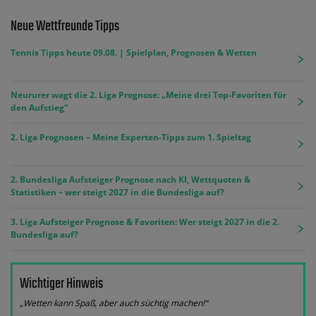
Neue Wettfreunde Tipps
Tennis Tipps heute 09.08. | Spielplan, Prognosen & Wetten
Neururer wagt die 2. Liga Prognose: „Meine drei Top-Favoriten für
den Aufstieg“
2. Liga Prognosen – Meine Experten-Tipps zum 1. Spieltag
2. Bundesliga Aufsteiger Prognose nach KI, Wettquoten &
Statistiken – wer steigt 2027 in die Bundesliga auf?
3. Liga Aufsteiger Prognose & Favoriten: Wer steigt 2027 in die 2.
Bundesliga auf?
Wichtiger Hinweis
„Wetten kann Spaß, aber auch süchtig machen!“