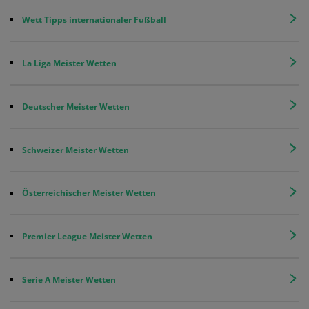
Wett Tipps internationaler Fußball
La Liga Meister Wetten
Deutscher Meister Wetten
Schweizer Meister Wetten
Österreichischer Meister Wetten
Premier League Meister Wetten
Serie A Meister Wetten