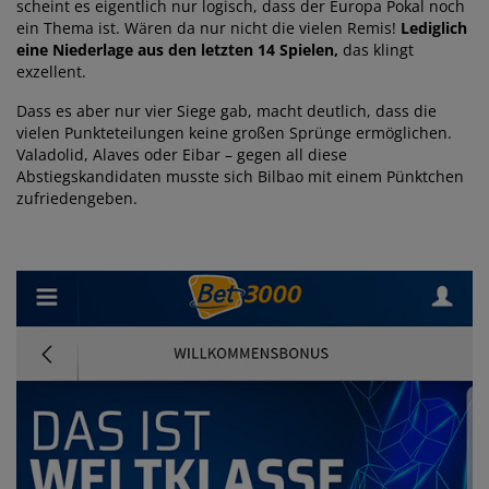
scheint es eigentlich nur logisch, dass der Europa Pokal noch
ein Thema ist. Wären da nur nicht die vielen Remis!
Lediglich
eine Niederlage aus den letzten 14 Spielen,
das klingt
exzellent.
Dass es aber nur vier Siege gab, macht deutlich, dass die
vielen Punkteteilungen keine großen Sprünge ermöglichen.
Valadolid, Alaves oder Eibar – gegen all diese
Abstiegskandidaten musste sich Bilbao mit einem Pünktchen
zufriedengeben.