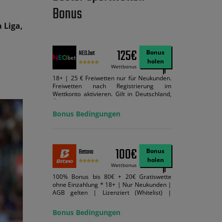
Email
Bonus
 Liga,
125€
NEO.bet
Bonus
holen
Wettbonus
18+ | 25 € Freiwetten nur für Neukunden.
Freiwetten nach Registrierung im
Wettkonto aktivieren. Gilt in Deutschland,
Österreich und Luxemburg.
Mindesteinzahlung: 10€. Einzahlung und
Bonus Bedingungen
Bonus 5x in 100 Tagen mit Mindestquote
1,5 umsetzen. Maximaler Umsatz:
Bonusbetrag pro Wette. Bedingungen
können geändert werden. AGB gelten.
100€
Lizenziert; Hilfe bei Suchtrisiken: buwei.de.
Betano
Bonus
holen
Wettbonus
100% Bonus bis 80€ + 20€ Gratiswette
ohne Einzahlung * 18+ | Nur Neukunden |
AGB gelten | Lizenziert (Whitelist) |
Suchtrisiko | Hilfe unter
buwei.de
Bonus Bedingungen