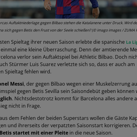
rcas Auftaktniederlage gegen Bilbao stehen die Katalanene unter Druck. Wird de
na sich gegen Betis den Frust von der Seele schießen? (© imago images / ZUMA 
sten Spieltag ihrer neuen Saison erlebte die spanische
La Li
h einmal eine kleine Überraschung. Denn der amtierende Me
celona verlor sein Auftaktspiel bei Athletic Bilbao. Doch nic
uch Stürmer Luis Suarez verletzte sich so, dass er auch am
n Spieltag fehlen wird.
onel Messi
, der gegen Bilbao wegen einer Muskelzerrung aus
imspiel gegen Betis Sevilla sein Saisondebüt geben können 
aglich
. Nichtsdestotrotz kommt für Barcelona alles andere a
eg nicht in Frage.
aus dem Fehlen der beiden Superstars wollen die Gäste Kap
en und ihrerseits der verpatzten Saisonstart korrigieren. 
Betis startet mit einer Pleite
in die neue Saison.