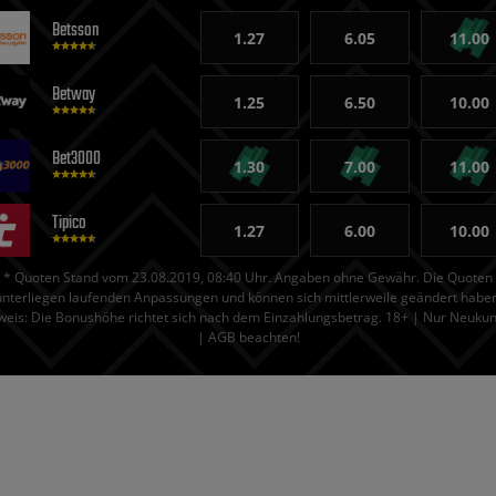
Betsson
1.27
6.05
11.00
Betway
1.25
6.50
10.00
Bet3000
1.30
7.00
11.00
Tipico
1.27
6.00
10.00
* Quoten Stand vom 23.08.2019, 08:40 Uhr. Angaben ohne Gewähr. Die Quoten
unterliegen laufenden Anpassungen und können sich mittlerweile geändert haben
weis: Die Bonushöhe richtet sich nach dem Einzahlungsbetrag. 18+ | Nur Neuku
| AGB beachten!