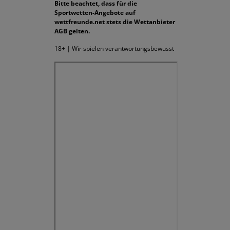
Bitte beachtet, dass für die
Sportwetten-Angebote auf
wettfreunde.net stets die Wettanbieter
AGB gelten.
18+ | Wir spielen verantwortungsbewusst