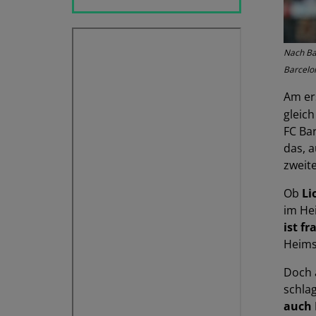
Nach Ba
Barcelo
Am er
gleic
FC Bar
das, a
zweite
Ob
Li
im He
ist fr
Heimsi
Doch 
schlag
auch 