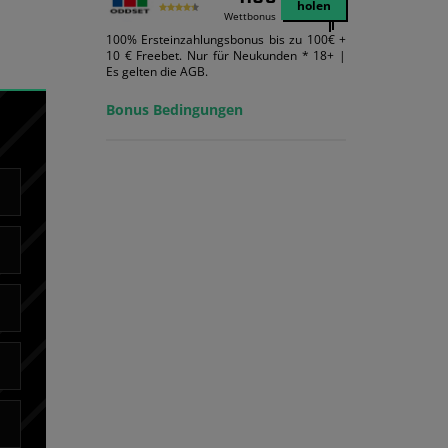
holen
Wettbonus
100% Ersteinzahlungsbonus bis zu 100€ +
10 € Freebet. Nur für Neukunden * 18+ |
Es gelten die AGB.
Bonus Bedingungen