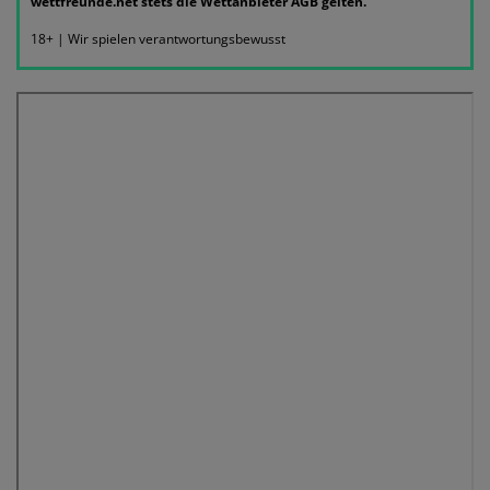
wettfreunde.net stets die Wettanbieter AGB gelten.
18+ | Wir spielen verantwortungsbewusst