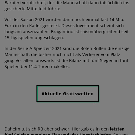
Barbieri verpflichtet, der die Mannschaft dann tatsächlich ins
gesicherte Mittelfeld führte.
Vor der Saison 2021 wurden dann noch einmal fast 14 Mio.
Euro in den Kader gesteckt. Dieses Investment scheint sich
langsam auszuzahlen. Bragantino ist saisonübergreifend seit
15 Ligaspielen ungeschlagen.
In der Serie-A-Spielzeit 2021 sind die Roten Bullen die einzige
Mannschaft, die bisher noch nicht als Verlierer vom Platz
ging. Vor allem auswärts ist die Bilanz mit fünf Siegen in fünf
Spielen bei 11:4 Toren makellos.
Aktuelle Gratiswetten
Daheim tut sich RB aber schwer. Hier gab es in den
letzten
fünf Spielen nur einen Sieg und vier Unentschieden
. So kam