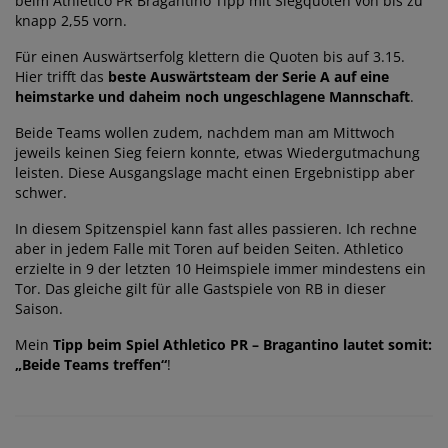
beim Athletico PR Bragantino Tipp mit Siegquoten von bis zu
knapp 2,55 vorn.
Für einen Auswärtserfolg klettern die Quoten bis auf 3.15.
Hier trifft das
beste Auswärtsteam der Serie A auf eine
heimstarke und daheim noch ungeschlagene Mannschaft
.
Beide Teams wollen zudem, nachdem man am Mittwoch
jeweils keinen Sieg feiern konnte, etwas Wiedergutmachung
leisten. Diese Ausgangslage macht einen Ergebnistipp aber
schwer.
In diesem Spitzenspiel kann fast alles passieren. Ich rechne
aber in jedem Falle mit Toren auf beiden Seiten. Athletico
erzielte in 9 der letzten 10 Heimspiele immer mindestens ein
Tor. Das gleiche gilt für alle Gastspiele von RB in dieser
Saison.
Mein
Tipp beim Spiel Athletico PR – Bragantino lautet somit:
„Beide Teams treffen“
!