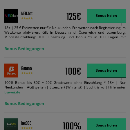
125€
NEO.bet
Bonus holen
18+ | 25 € Freiwetten nur für Neukunden. Freiwetten nach Registrierung im
Wettkonto aktivieren. Gilt in Deutschland, Österreich und Luxemburg.
Mindesteinzahlung: 10€. Einzahlung und Bonus 5x in 100 Tagen mit
Mindestquote 1,5 umsetzen. Maximaler Umsatz: Bonusbetrag pro Wette.
Bedingungen können geändert werden. AGB gelten. Lizenziert; Hilfe bei
Bonus Bedingungen
Suchtrisiken: buwei.de.
100€
Betano
Bonus holen
100% Bonus bis 80€ + 20€ Gratiswette ohne Einzahlung * 18+ | Nur
Neukunden | AGB gelten | Lizenziert (Whitelist) | Suchtrisiko | Hilfe unter
buwei.de
Bonus Bedingungen
100%
bet365
Bonus holen