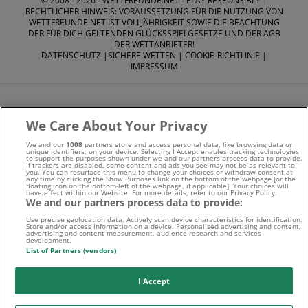
© 2008 - 2026 -
WETTFREUNDE.NET
- PLAY RESPONSIBLY |
RECHTLICHER HINWEIS: VORAUSSETZUNG FÜR DIE NUTZUNG VON
WETTFREUNDE.NET IST VOLLJÄHRIGKEIT SOWIE DIE BEACHTUNG
DER FÜR DICH GELTENDEN GLÜCKSSPIELGESETZE UND DER AGB
DER WETTANBIETER!
DATENSCHUTZ
|
SICHERE WETTEN
|
COOKIE-RICHTLINIE
|
IMPRESSUM
We Care About Your Privacy
We and our
1008
partners store and access personal data, like browsing data or
Suchtrisiken, Glücksspiel kann süchtig machen - Hilfe finden
unique identifiers, on your device. Selecting I Accept enables tracking technologies
to support the purposes shown under we and our partners process data to provide.
If trackers are disabled, some content and ads you see may not be as relevant to
Sie auf
buwei.de
you. You can resurface this menu to change your choices or withdraw consent at
any time by clicking the Show Purposes link on the bottom of the webpage [or the
floating icon on the bottom-left of the webpage, if applicable]. Your choices will
have effect within our Website. For more details, refer to our Privacy Policy.
Alle Anbieter auf dieser Webseite sind offiziell in
We and our partners process data to provide:
Deutschland
lizenziert
und werden von der
Gemeinsamen
Use precise geolocation data. Actively scan device characteristics for identification.
Store and/or access information on a device. Personalised advertising and content,
advertising and content measurement, audience research and services
development.
Glücksspielbehörde der Länder
reguliert
List of Partners (vendors)
I Accept