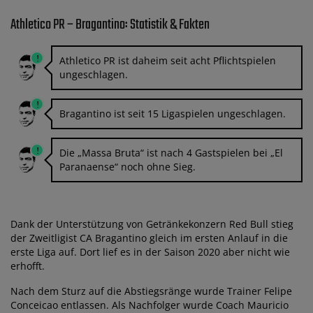
Athletico PR – Bragantino: Statistik & Fakten
Athletico PR ist daheim seit acht Pflichtspielen
ungeschlagen.
Bragantino ist seit 15 Ligaspielen ungeschlagen.
Die „Massa Bruta“ ist nach 4 Gastspielen bei „El
Paranaense“ noch ohne Sieg.
Dank der Unterstützung von Getränkekonzern Red Bull stieg
der Zweitligist CA Bragantino gleich im ersten Anlauf in die
erste Liga auf. Dort lief es in der Saison 2020 aber nicht wie
erhofft.
Nach dem Sturz auf die Abstiegsränge wurde Trainer Felipe
Conceicao entlassen. Als Nachfolger wurde Coach Mauricio