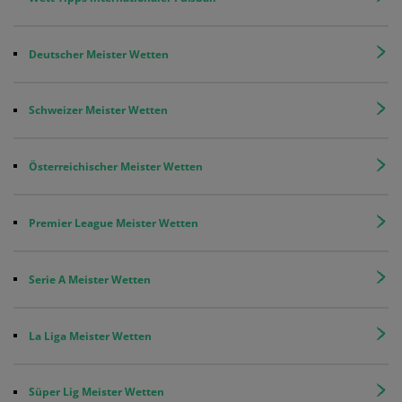
Deutscher Meister Wetten
Schweizer Meister Wetten
Österreichischer Meister Wetten
Premier League Meister Wetten
Serie A Meister Wetten
La Liga Meister Wetten
Süper Lig Meister Wetten