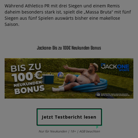
Während Athletico PR mit drei Siegen und einem Remis
daheim besonders stark ist, spielt die „Massa Bruta“ mit fünf
Siegen aus fünf Spielen auswärts bisher eine makellose
Saison.
Jackone: Bis zu 100€ Neukunden Bonus
Jetzt Testbericht lesen
Nur für Neukunden | 18+ | AGB beachten