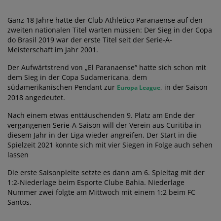
Ganz 18 Jahre hatte der Club Athletico Paranaense auf den
zweiten nationalen Titel warten müssen: Der Sieg in der Copa
do Brasil 2019 war der erste Titel seit der Serie-A-
Meisterschaft im Jahr 2001.
Der Aufwärtstrend von „El Paranaense“ hatte sich schon mit
dem Sieg in der Copa Sudamericana, dem
südamerikanischen Pendant zur
, in der Saison
Europa League
2018 angedeutet.
Nach einem etwas enttäuschenden 9. Platz am Ende der
vergangenen Serie-A-Saison will der Verein aus Curitiba in
diesem Jahr in der Liga wieder angreifen. Der Start in die
Spielzeit 2021 konnte sich mit vier Siegen in Folge auch sehen
lassen
Die erste Saisonpleite setzte es dann am 6. Spieltag mit der
1:2-Niederlage beim Esporte Clube Bahia. Niederlage
Nummer zwei folgte am Mittwoch mit einem 1:2 beim FC
Santos.