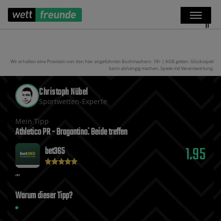
Wir erhalten eine Provision von den hier angeführten Buchmachern. 18+ | AGB gelten. Glücksspiel
kann abhängig machen. Spiele mit Verantwortung.
Christoph Nübel
Sportwetten-Experte
Mein Tipp
Athletico PR - Bragantino⁚ Beide treffen
1.95
bet365
Warum dieser Tipp?