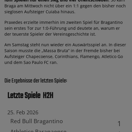
Braga am Mittwoch nicht über ein 1:1 gegen den bisher noch
sieglosen Aufsteiger Cuiaba hinaus.
Praxedes erzielte immerhin im zweiten Spiel für Bragantino
sein erstes Tor zur 1:0-Führung und deutete an, warum er
der teuerste Spieler der Vereinsgeschichte ist.
Am Samstag steht nun wieder ein Auswärtsspiel an. In dieser
Saison musste die „Massa Bruta“ in der Fremde bisher bei
Aufsteiger Chapecoense, Corinthians, Flamengo, Atletico Go
und dem Sao Paulo FC ran.
Die Ergebnisse der letzten Spiele:
Letzte Spiele
H2H
25. Feb 2026
Red Bull Bragantino
1
Athletico Paranaense