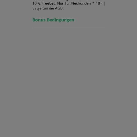
10 € Freebet. Nur für Neukunden * 18+ |
Es gelten die AGB.
Bonus Bedingungen