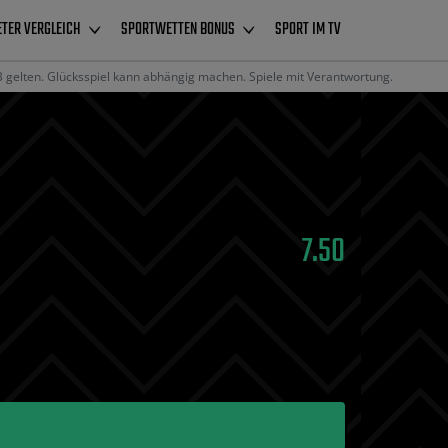
TER VERGLEICH
SPORTWETTEN BONUS
SPORT IM TV
 gelten. Glücksspiel kann abhängig machen. Spiele mit Verantwortung.
ndneue Tipps !
 Sportwetten Events
Sportwetten News
General
2. Liga Tipps - Experten-Prognosen
Uncategorized
Sportwetten News
General
Neururer wagt die 2. Liga Prognose:
WM Wetten & Weltmeister Quoten –
Aktualisiert Aug. 7
Aktualisiert Juli 19
2. Liga Tipps - Experten-Prognosen
General
Super Bowl Wettquoten & NFL Wetten:
Aktualisiert Juli 27
Fussball International Tipps
2. Bundesliga Aufsteiger Prognose nach
Bundesliga Meister Quoten & Wetten
zur 2. Bundesliga
„Meine drei Top-Favoriten für den
wer gewinnt die WM 2026?
Aktualisiert Aug. 7
Aktualisiert Aug. 3
Champions League Quoten | Wettquoten
Wer gewinnt den Super Bowl 2027?
Aktualisiert Aug. 5
Hartberg – Sturm Graz Tipp, KI Prognose
zur 2. Bundesliga
2. Liga Prognosen – Meine Experten-
KI, Wettquoten & Statistiken – wer
2027 – Wer wird deutscher Meister?
Aufstieg“
Aktualisiert Aug. 7
Aktualisiert Aug. 7
CL Sieger 2027 & beste Wetten
Heidenheim – Osnabrück Tipp, KI-
& Quoten | 08.08.2026
Tipps zum 1. Spieltag
steigt 2027 in die Bundesliga auf?
Aktualisiert Aug. 7
7.50
Prognose & Quoten | 08.08.2026