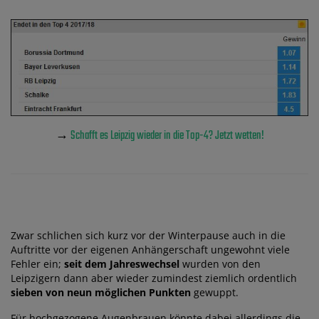
→
Schafft es Leipzig wieder in die Top-4? Jetzt wetten!
Zwar schlichen sich kurz vor der Winterpause auch in die
Auftritte vor der eigenen Anhängerschaft ungewohnt viele
Fehler ein;
seit dem Jahreswechsel
wurden von den
Leipzigern dann aber wieder zumindest ziemlich ordentlich
sieben von neun möglichen Punkten
gewuppt.
Für hochgezogene Augenbrauen könnte dabei allerdings die