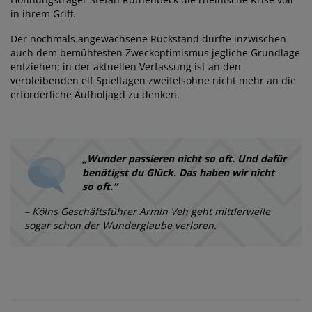
in ihrem Griff.
Der nochmals angewachsene Rückstand dürfte inzwischen
auch dem bemühtesten Zweckoptimismus jegliche Grundlage
entziehen; in der aktuellen Verfassung ist an den
verbleibenden elf Spieltagen zweifelsohne nicht mehr an die
erforderliche Aufholjagd zu denken.
„Wunder passieren nicht so oft. Und dafür
benötigst du Glück. Das haben wir nicht
so oft.“
– Kölns Geschäftsführer Armin Veh geht mittlerweile
sogar schon der Wunderglaube verloren.