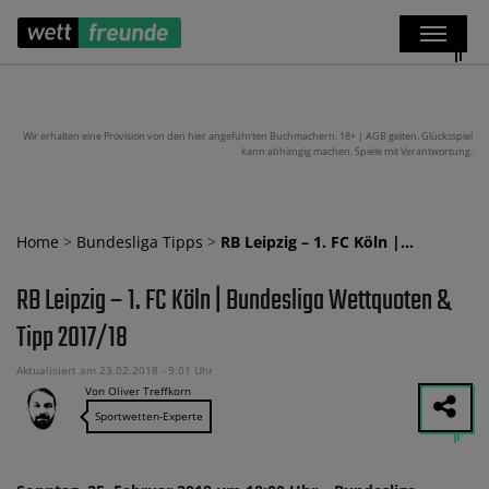
Wir erhalten eine Provision von den hier angeführten Buchmachern. 18+ | AGB gelten. Glücksspiel
kann abhängig machen. Spiele mit Verantwortung.
Home
>
Bundesliga Tipps
>
RB Leipzig – 1. FC Köln |…
RB Leipzig – 1. FC Köln | Bundesliga Wettquoten &
Tipp 2017/18
Aktualisiert am 23.02.2018 - 9:01 Uhr
Von Oliver Treffkorn
Sportwetten-Experte