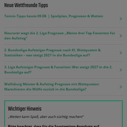
Neue Wettfreunde Tipps
Tennis Tipps heute 09.08. | Spielplan, Prognosen & Wetten
Neururer wagt die 2. Liga Prognose: „Meine drei Top-Favoriten für
den Aufstieg“
2. Bundesliga Aufsteiger Prognose nach KI, Wettquoten &
Statistiken – wer steigt 2027 in die Bundesliga auf?
3. Liga Aufsteiger Prognose & Favoriten: Wer steigt 2027 in die 2.
Bundesliga auf?
Wolfsburg Meister & Aufstieg Prognose mit Wettquoten:
Marschieren die Wölfe zurück in die Bundesliga?
Wichtiger Hinweis
„Wetten kann Spaß, aber auch süchtig machen!“
Bitte beachtet, dass für die Sportwetten-Angebote auf