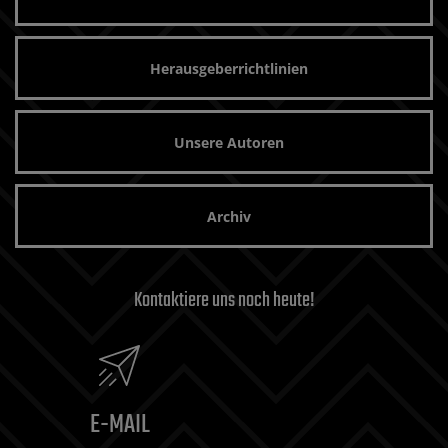
Herausgeberrichtlinien
Unsere Autoren
Archiv
Kontaktiere uns noch heute!
E-MAIL