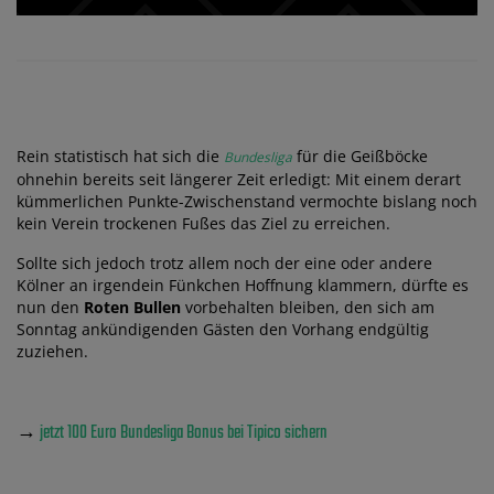
Rein statistisch hat sich die
für die Geißböcke
Bundesliga
ohnehin bereits seit längerer Zeit erledigt: Mit einem derart
kümmerlichen Punkte-Zwischenstand vermochte bislang noch
kein Verein trockenen Fußes das Ziel zu erreichen.
Sollte sich jedoch trotz allem noch der eine oder andere
Kölner an irgendein Fünkchen Hoffnung klammern, dürfte es
nun den
Roten Bullen
vorbehalten bleiben, den sich am
Sonntag ankündigenden Gästen den Vorhang endgültig
zuziehen.
→
jetzt 100 Euro Bundesliga Bonus bei Tipico sichern