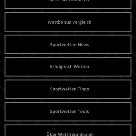
Wettbonus Vergleich
Sportwetten News
Erfolgreich Wetten
Sportwetten Tipps
Sportwetten Tools
Über Wettfreunde.net