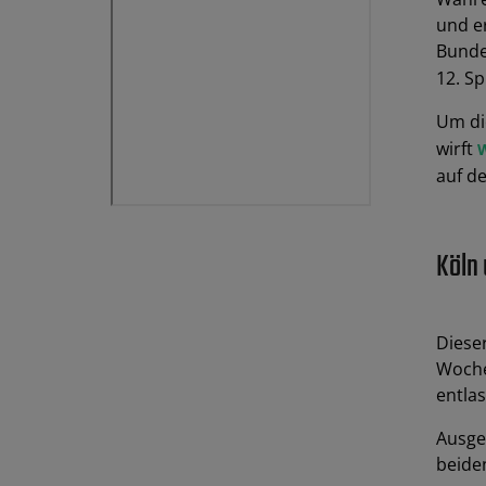
und er
Bunde
12. Sp
Um di
wirft
W
auf d
Köln 
Dieser
Woche
entla
Ausger
beide