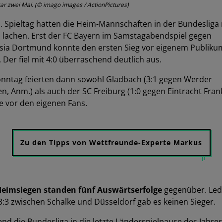
ar zwei Mal. (© imago images / ActionPictures)
. Spieltag hatten die Heim-Mannschaften in der Bundesliga 
zu lachen. Erst der FC Bayern im Samstagabendspiel gegen
sia Dortmund konnte den ersten Sieg vor eigenem Publiku
. Der fiel mit 4:0 überraschend deutlich aus.
nntag feierten dann sowohl Gladbach (3:1 gegen Werder
, Anm.) als auch der SC Freiburg (1:0 gegen Eintracht Frank
e vor den eigenen Fans.
Zu den Tipps von Wettfreunde-Experte Markus
Heimsiegen standen fünf Auswärtserfolge
gegenüber. Ledi
3:3 zwischen Schalke und Düsseldorf gab es keinen Sieger.
nd die Bundesliga in die letzte Länderspielpause des Jahre