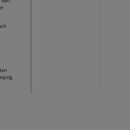
 den
er
uch
.
kten
eipzig