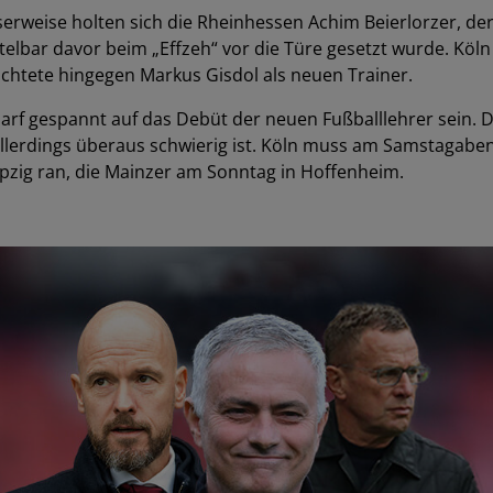
serweise holten sich die Rheinhessen Achim Beierlorzer, de
telbar davor beim „Effzeh“ vor die Türe gesetzt wurde. Köln
ichtete hingegen Markus Gisdol als neuen Trainer.
arf gespannt auf das Debüt der neuen Fußballlehrer sein. 
allerdings überaus schwierig ist. Köln muss am Samstagabe
ipzig ran, die Mainzer am Sonntag in Hoffenheim.