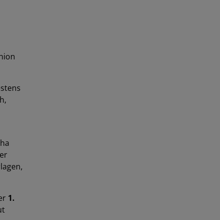
nion
estens
h,
tha
er
rlagen,
er
1.
ut