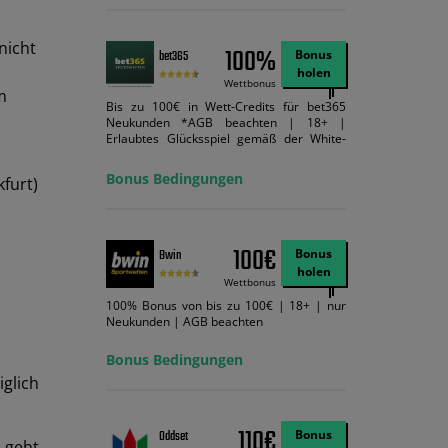
nicht
100%
bet365
Bonus
holen
Wettbonus
m
Bis zu 100€ in Wett-Credits für bet365
Neukunden *AGB beachten | 18+ |
Erlaubtes Glücksspiel gemäß der White-
List | Suchtrisiken | Hilfe unter buwei.de.
Mindesteinzahlung 5€. Nur für neue
Bonus Bedingungen
furt)
Kunden. Bis zu €100 in Wett-Credits.
Melden Sie sich an, zahlen Sie €5 oder
mehr auf Ihr bet365-Konto ein und wir
geben Ihnen die entsprechende
100€
qualifizierende Einzahlung in Wett-Credits,
Bwin
Bonus
wenn Sie qualifizierende Wetten im
holen
gleichen Wert platzieren und diese
Wettbonus
abgerechnet werden. Mindestquoten,
100% Bonus von bis zu 100€ | 18+ | nur
Wett- und Zahlungsmethoden-Ausnahmen
Neukunden | AGB beachten
gelten. Gewinne schließen den Einsatz von
Wett-Credits aus. Es gelten die AGB,
Bonus Bedingungen
Zeitlimits und Ausnahmen. Der Bonus-
Code VIPANGEBOT kann während der
glich
Anmeldung benutzt werden, jedoch ändert
dies den Angebotsbetrag in keinster
Weise.
110€
Oddset
Bonus
s geht