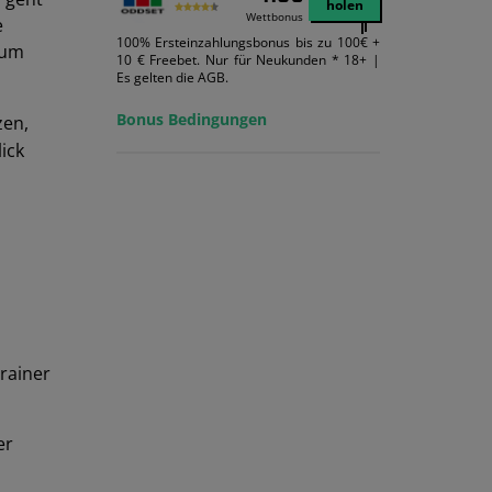
holen
Wettbonus
e
100% Ersteinzahlungsbonus bis zu 100€ +
zum
10 € Freebet. Nur für Neukunden * 18+ |
Es gelten die AGB.
Bonus Bedingungen
zen,
ick
rainer
er