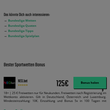
Das könnte Dich auch interessieren:
→
Bundesliga Wetten
→
Bundesliga Quoten
→
Bundesliga Tipps
→
Bundesliga Spielplan
Bester Sportwetten Bonus
125€
NEO.bet
Bonus holen
18+ | 25 € Freiwetten nur für Neukunden. Freiwetten nach Registrierung im
Wettkonto aktivieren. Gilt in Deutschland, Österreich und Luxemburg.
Mindesteinzahlung: 10€. Einzahlung und Bonus 5x in 100 Tagen mit
Mindestquote 1,5 umsetzen. Maximaler Umsatz: Bonusbetrag pro Wette.
Bedingungen können geändert werden. AGB gelten. Lizenziert; Hilfe bei