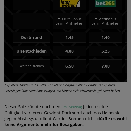
+
+
110 € Bonus
Wettbonus
zum Anbieter
zum Anbieter
z
Dortmund
1,45
1,40
Unentschieden
4,80
5,25
6,50
7,00
Werder Bremen
* Quoten Stand vom 7.12.2017, 16:08 Uhr. Angaben ohne Gewähr. Die Quoten
unterliegen laufenden Anpassungen und können sich mittlerweile geändert haben.
Dieser Satz könnte nach dem
jedoch seine
15. Spieltag
Gültigkeit verlieren. Gewinnt Dortmund auch das Heimspiel
gegen Abstiegskandidat Werder Bremen nicht,
dürfte es wohl
keine Argumente mehr für Bosz geben.