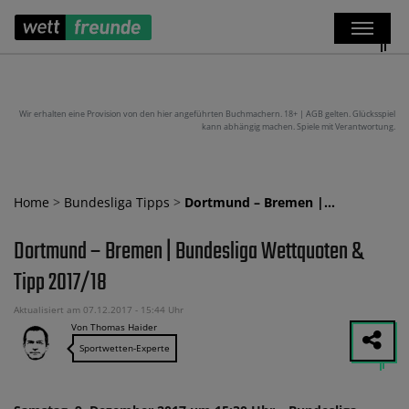
Wir erhalten eine Provision von den hier angeführten Buchmachern. 18+ | AGB gelten. Glücksspiel
kann abhängig machen. Spiele mit Verantwortung.
Home
>
Bundesliga Tipps
>
Dortmund – Bremen |…
Dortmund – Bremen | Bundesliga Wettquoten &
Tipp 2017/18
Aktualisiert am 07.12.2017 - 15:44 Uhr
Von Thomas Haider
Sportwetten-Experte