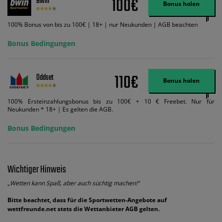
100€
Bwin
Code VIPANGEBOT kann während der Anmeldung benutzt werden, jedoch
Bonus holen
ändert dies den Angebotsbetrag in keinster Weise.
100% Bonus von bis zu 100€ | 18+ | nur Neukunden | AGB beachten
Bonus Bedingungen
110€
Oddset
Bonus holen
100% Ersteinzahlungsbonus bis zu 100€ + 10 € Freebet. Nur für
Neukunden * 18+ | Es gelten die AGB.
Bonus Bedingungen
Wichtiger Hinweis
„Wetten kann Spaß, aber auch süchtig machen!“
Bitte beachtet, dass für die Sportwetten-Angebote auf
wettfreunde.net stets die Wettanbieter AGB gelten.