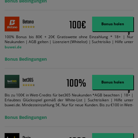
Bonus Bedingungen
Suchtrisiken: buwei.de.
100€
Betano
Bonus holen
100% Bonus bis 80€ + 20€ Gratiswette ohne Einzahlung * 18+ | Nur
Neukunden | AGB gelten | Lizenziert (Whitelist) | Suchtrisiko | Hilfe unter
buwei.de
Bonus Bedingungen
100%
bet365
Bonus holen
Bis zu 100€ in Wett-Credits für bet365 Neukunden *AGB beachten | 18+ |
Erlaubtes Glücksspiel gemäß der White-List | Suchtrisiken | Hilfe unter
buwei.de. Mindesteinzahlung 5€. Nur für neue Kunden. Bis zu €100 in Wett-
Credits. Melden Sie sich an, zahlen Sie €5 oder mehr auf Ihr bet365-Konto
ein und wir geben Ihnen die entsprechende qualifizierende Einzahlung in
Bonus Bedingungen
Wett-Credits, wenn Sie qualifizierende Wetten im gleichen Wert platzieren
und diese abgerechnet werden. Mindestquoten, Wett- und
Zahlungsmethoden-Ausnahmen gelten. Gewinne schließen den Einsatz von
Wett-Credits aus. Es gelten die AGB, Zeitlimits und Ausnahmen. Der Bonus-