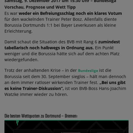
Samstag, 9. Dezember 2017 um 15:30 Uhr – Bundesliga
Vorschau, Prognose und Wett Tipp
Es war
weder ein Befreiungsschlag noch ein klares Votum
für den wackelnden Trainer Peter Bosz. Allenfalls diente
Borussia Dortmunds 1:1 bei Bayer Leverkusen als kleine
Erleichterung.
Damit schaut die Situation des BVB mit Rang 6
zumindest
tabellarisch noch halbwegs in Ordnung aus.
Ein Punkt
weniger und die Borussia hätte sich auf dem achten Platz
wiedergefunden.
Trotz der anhaltenden Krise – in der
ist die
Bundesliga
Borussia seit dem 30. September sieglos – hält man dennoch
an dem immer ratloser wirkenden Trainer fest.
„Bei uns gibt
es keine Trainer-Diskussion“,
ist von BVB-Boss Hans-Joachim
Watzke immer wieder zu hören.
Die besten Wettquoten zu Dortmund – Bremen: