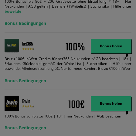
100% Bonus bis 80€ + 20€ Gratiswette ohne Einzahlung * 18+ | Nur
Neukunden | AGB gelten | Lizenziert (Whitelist) | Suchtrisiko | Hilfe unter
buwei.de
Bonus Bedingungen
100%
bet365
Bonus holen
Bis zu 100€ in Wett-Credits für bet365 Neukunden *AGB beachten | 18+ |
Erlaubtes Glücksspiel gemäß der White-List | Suchtrisiken | Hilfe unter
buwei.de. Mindesteinzahlung 5€. Nur für neue Kunden. Bis zu €100 in Wett-
Credits. Melden Sie sich an, zahlen Sie €5 oder mehr auf Ihr bet365-Konto
ein und wir geben Ihnen die entsprechende qualifizierende Einzahlung in
Bonus Bedingungen
Wett-Credits, wenn Sie qualifizierende Wetten im gleichen Wert platzieren
und diese abgerechnet werden. Mindestquoten, Wett- und
Zahlungsmethoden-Ausnahmen gelten. Gewinne schließen den Einsatz von
Wett-Credits aus. Es gelten die AGB, Zeitlimits und Ausnahmen. Der Bonus-
100€
Bwin
Code VIPANGEBOT kann während der Anmeldung benutzt werden, jedoch
Bonus holen
ändert dies den Angebotsbetrag in keinster Weise.
100% Bonus von bis zu 100€ | 18+ | nur Neukunden | AGB beachten
Bonus Bedingungen