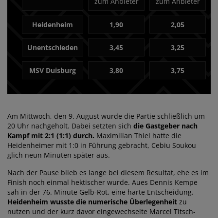
zum Anbieter
zum Anbieter
Heidenheim
1,90
2,05
Unentschieden
3,45
3,25
MSV Duisburg
3,80
3,75
Am Mittwoch, den 9. August wurde die Partie schließlich um
20 Uhr nachgeholt. Dabei setzten sich
die Gastgeber nach
Kampf mit 2:1 (1:1) durch.
Maximilian Thiel hatte die
Heidenheimer mit 1:0 in Führung gebracht, Cebiu Soukou
glich neun Minuten später aus.
Nach der Pause blieb es lange bei diesem Resultat, ehe es im
Finish noch einmal hektischer wurde. Aues Dennis Kempe
sah in der 76. Minute Gelb-Rot, eine harte Entscheidung.
Heidenheim wusste die numerische Überlegenheit
zu
nutzen und der kurz davor eingewechselte Marcel Titsch-