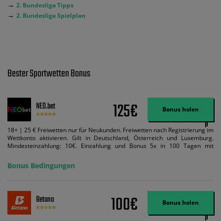
→
2. Bundesliga Tipps
→
2. Bundesliga Spielplan
Bester Sportwetten Bonus
125€
NEO.bet
Bonus holen
18+ | 25 € Freiwetten nur für Neukunden. Freiwetten nach Registrierung im
Wettkonto aktivieren. Gilt in Deutschland, Österreich und Luxemburg.
Mindesteinzahlung: 10€. Einzahlung und Bonus 5x in 100 Tagen mit
Mindestquote 1,5 umsetzen. Maximaler Umsatz: Bonusbetrag pro Wette.
Bedingungen können geändert werden. AGB gelten. Lizenziert; Hilfe bei
Bonus Bedingungen
Suchtrisiken: buwei.de.
100€
Betano
Bonus holen