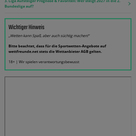
3. Liga Aufsteiger Prognose & Favoriten: Wer steigt 2027 in die 2.
Bundesliga auf?
Wichtiger Hinweis
„Wetten kann Spaß, aber auch süchtig machen!“
Bitte beachtet, dass für die Sportwetten-Angebote auf
wettfreunde.net stets die Wettanbieter AGB gelten.
18+ | Wir spielen verantwortungsbewusst