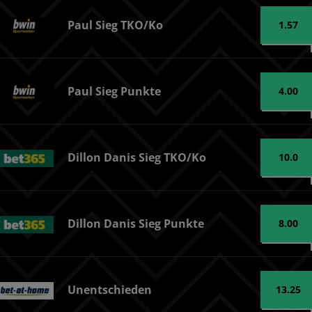
Paul Sieg TKO/Ko
1.57
Paul Sieg Punkte
4.00
Dillon Danis Sieg TKO/Ko
10.0
Dillon Danis Sieg Punkte
8.00
Unentschieden
13.25