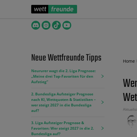
Fussball Tipps
Fussball Quoten
And
And
Bundesliga Tipps & Prognosen
Bundesliga Quoten
Sportwetten Apps im Test
Gratiswetten & Freebets
Baske
Wimb
Tipps
2. Liga Tipps – Experten-
Deutscher Meister
Deutsche Wettanbieter
Quotenboosts heute
Tour 
Prognosen zur 2. Bundesliga
Tenni
Neue Wettfreunde Tipps
Home
Bundesliga Absteiger
Wettanbieter mit PayPal
Bet365 Angebotscode
Forme
Champions League Tipps
Darts
Neururer wagt die 2. Liga Prognose:
„Meine drei Top-Favoriten für den
Wer
Bundesliga Torschützenkönig
Wettanbieter ohne Steuer
Betano Promo Code
Moto
Aufstieg“
Europa League Tipps
Handb
Wet
2. Bundesliga Aufsteiger Prognose
2. Bundesliga Quoten
Fußball Wettanbieter
Bet at home Quotenboost
Supe
nach KI, Wettquoten & Statistiken –
wer steigt 2027 in die Bundesliga
Conference League Tipps
Eisho
Aktualis
auf?
2. Bundesliga Meister
Darts Wettanbieter
Bwin Bonus Code
3. Liga Aufsteiger Prognose &
Fussball International Tipps
NFL T
Favoriten: Wer steigt 2027 in die 2.
Expe
Bundesliga auf?
3. Liga Quoten
Neue Wettanbieter 2026
Interwetten Bonus Code