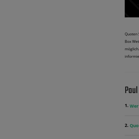
Quoten 
Box Wett
möglich.
informi
Paul
Wer
Quot