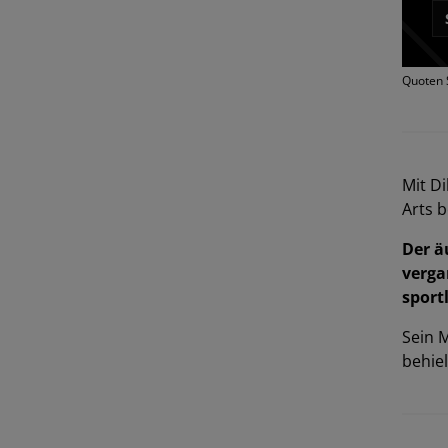
Quoten 
Mit Di
Arts b
Der ä
verga
sport
Sein 
behie