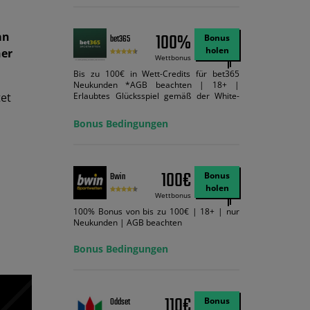
100%
an
bet365
Bonus
holen
her
Wettbonus
Bis zu 100€ in Wett-Credits für bet365
Neukunden *AGB beachten | 18+ |
Erlaubtes Glücksspiel gemäß der White-
tet
List | Suchtrisiken | Hilfe unter buwei.de.
Mindesteinzahlung 5€. Nur für neue
Bonus Bedingungen
Kunden. Bis zu €100 in Wett-Credits.
Melden Sie sich an, zahlen Sie €5 oder
mehr auf Ihr bet365-Konto ein und wir
geben Ihnen die entsprechende
100€
qualifizierende Einzahlung in Wett-Credits,
Bwin
Bonus
wenn Sie qualifizierende Wetten im
holen
gleichen Wert platzieren und diese
Wettbonus
abgerechnet werden. Mindestquoten,
100% Bonus von bis zu 100€ | 18+ | nur
Wett- und Zahlungsmethoden-Ausnahmen
Neukunden | AGB beachten
gelten. Gewinne schließen den Einsatz von
Wett-Credits aus. Es gelten die AGB,
Bonus Bedingungen
Zeitlimits und Ausnahmen. Der Bonus-
Code VIPANGEBOT kann während der
Anmeldung benutzt werden, jedoch ändert
dies den Angebotsbetrag in keinster
Weise.
110€
Oddset
Bonus