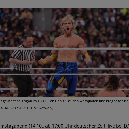
WhatsApp
Sportwetten Tipps
 gewinnt bei Logan Paul vs Dillon Danis? Bei den Wettquoten und Prognosen ist 
. (© IMAGO / USA TODAY Network)
mstagabend (14.10., ab 17:00 Uhr deutscher Zeit, live bei D