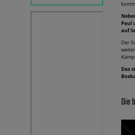
kommt
Neben
Paul 
auf S
Der So
weiter
Kämpf
Das s
Boxk
Die 