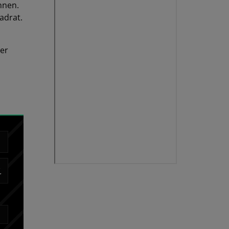
nnen.
adrat.
ner
s
r