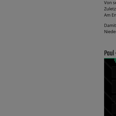
Von s
Zuletz
Am En
Damit
Niede
Paul