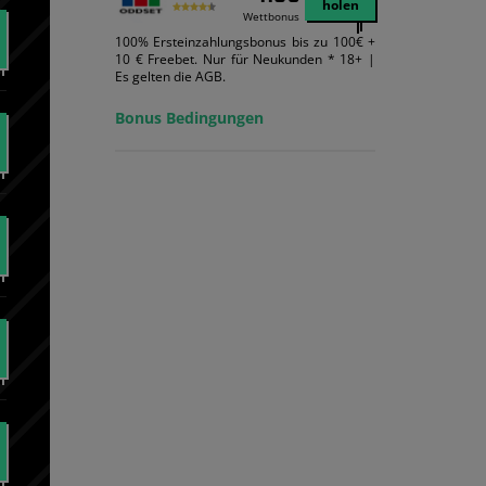
holen
Wettbonus
100% Ersteinzahlungsbonus bis zu 100€ +
10 € Freebet. Nur für Neukunden * 18+ |
Es gelten die AGB.
Bonus Bedingungen