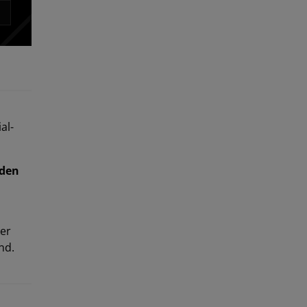
al-
 den
ker
nd.