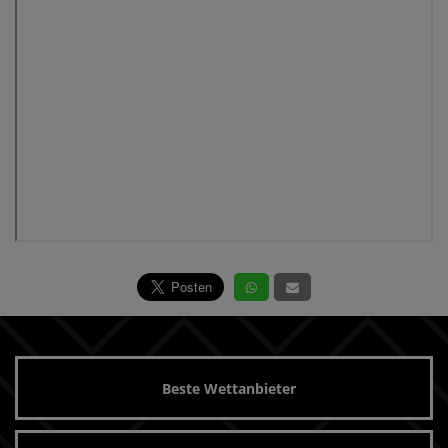
Beste Wettanbieter