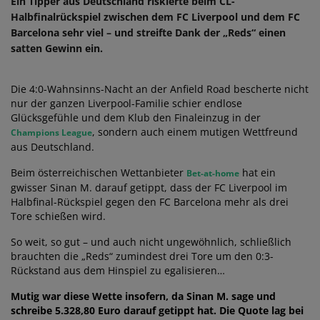
Ein Tipper aus Deutschland riskierte beim CL-
Halbfinalrückspiel zwischen dem FC Liverpool und dem FC
Barcelona sehr viel – und streifte Dank der „Reds“ einen
satten Gewinn ein.
Die 4:0-Wahnsinns-Nacht an der Anfield Road bescherte nicht
nur der ganzen Liverpool-Familie schier endlose
Glücksgefühle und dem Klub den Finaleinzug in der
, sondern auch einem mutigen Wettfreund
Champions League
aus Deutschland.
Beim österreichischen Wettanbieter
hat ein
Bet-at-home
gwisser Sinan M. darauf getippt, dass der FC Liverpool im
Halbfinal-Rückspiel gegen den FC Barcelona mehr als drei
Tore schießen wird.
So weit, so gut – und auch nicht ungewöhnlich, schließlich
brauchten die „Reds“ zumindest drei Tore um den 0:3-
Rückstand aus dem Hinspiel zu egalisieren…
Mutig war diese Wette insofern, da Sinan M. sage und
schreibe 5.328,80 Euro darauf getippt hat. Die Quote lag bei