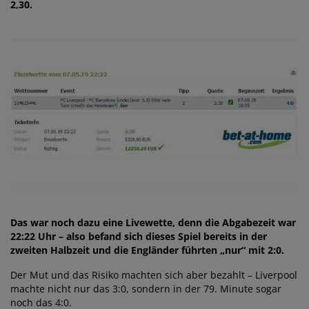
2,30.
Das war noch dazu eine Livewette, denn die Abgabezeit war
22:22 Uhr – also befand sich dieses Spiel bereits in der
zweiten Halbzeit und die Engländer führten „nur“ mit 2:0.
Der Mut und das Risiko machten sich aber bezahlt – Liverpool
machte nicht nur das 3:0, sondern in der 79. Minute sogar
noch das 4:0.