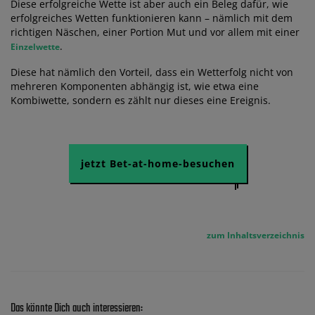
Diese erfolgreiche Wette ist aber auch ein Beleg dafür, wie
erfolgreiches Wetten funktionieren kann – nämlich mit dem
richtigen Näschen, einer Portion Mut und vor allem mit einer
.
Einzelwette
Diese hat nämlich den Vorteil, dass ein Wetterfolg nicht von
mehreren Komponenten abhängig ist, wie etwa eine
Kombiwette, sondern es zählt nur dieses eine Ereignis.
jetzt Bet-at-home-besuchen
zum Inhaltsverzeichnis
Das könnte Dich auch interessieren: