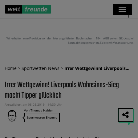
Wir erhalten eine Provision von den hier angeführten Buchmachern. 18+ | AGB gelten. Glücksspiel
kann abhängig machen. Spiele mit Verantwortung.
Home
>
Sportwetten News
>
Irrer Wettgewinn! Liverpools…
Irrer Wettgewinn! Liverpools Wahnsinns-Sieg
macht Tipper glücklich
Aktualisiert am 08.05.2019 - 14:30 Uhr
Von Thomas Haider
Sportwetten-Experte