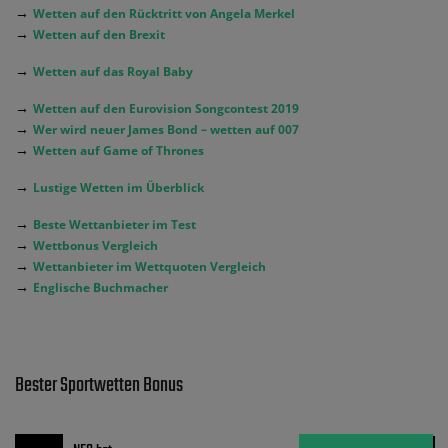
→
Wetten auf den Rücktritt von Angela Merkel
→
Wetten auf den Brexit
→
Wetten auf das Royal Baby
→
Wetten auf den Eurovision Songcontest 2019
→
Wer wird neuer James Bond – wetten auf 007
→
Wetten auf Game of Thrones
→
Lustige Wetten im Überblick
→
Beste Wettanbieter im Test
→
Wettbonus Vergleich
→
Wettanbieter im Wettquoten Vergleich
→
Englische Buchmacher
Bester Sportwetten Bonus