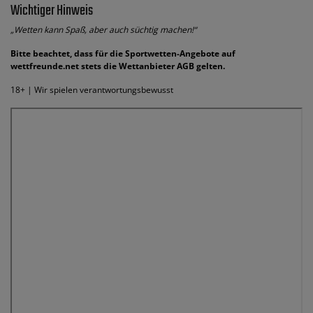
Wichtiger Hinweis
„Wetten kann Spaß, aber auch süchtig machen!“
Bitte beachtet, dass für die Sportwetten-Angebote auf
wettfreunde.net stets die Wettanbieter AGB gelten.
18+ | Wir spielen verantwortungsbewusst