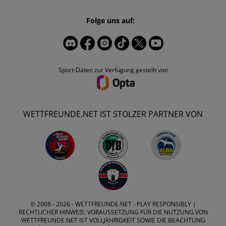
Folge uns auf:
Sport-Daten zur Verfügung gestellt von
WETTFREUNDE.NET IST STOLZER PARTNER VON
© 2008 - 2026 -
WETTFREUNDE.NET
- PLAY RESPONSIBLY |
RECHTLICHER HINWEIS: VORAUSSETZUNG FÜR DIE NUTZUNG VON
WETTFREUNDE.NET IST VOLLJÄHRIGKEIT SOWIE DIE BEACHTUNG