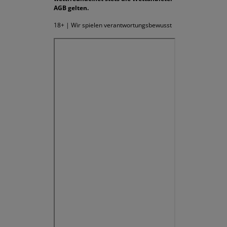
AGB gelten.
18+ | Wir spielen verantwortungsbewusst