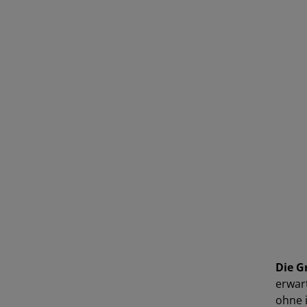
Die G
erwart
ohne 