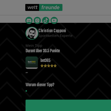
Fussball Tipps
Fussball Quoten
And
And
Bundesliga Tipps & Prognosen
Bundesliga Quoten
Sportwetten Apps im Test
Gratiswetten & Freebets
Baske
Wimb
Tipps
Christian Capponi
Sportwetten-Experte
2. Liga Tipps – Experten-
Deutscher Meister
Deutsche Wettanbieter
Quotenboosts heute
Tour 
Prognosen zur 2. Bundesliga
Tenni
Mein Tipp
Durant über 30.5 Punkte
Bundesliga Absteiger
Wettanbieter mit PayPal
Bet365 Angebotscode
Forme
Champions League Tipps
Darts
bet365
Bundesliga Torschützenkönig
Wettanbieter ohne Steuer
Betano Promo Code
Moto
Europa League Tipps
Handb
2. Bundesliga Quoten
Fußball Wettanbieter
Bet at home Quotenboost
Supe
Warum dieser Tipp?
Conference League Tipps
Eisho
2. Bundesliga Meister
Darts Wettanbieter
Bwin Bonus Code
Fussball International Tipps
NFL T
Expe
3. Liga Quoten
Neue Wettanbieter 2026
Interwetten Bonus Code