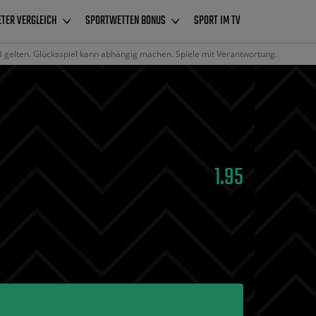
TER VERGLEICH
SPORTWETTEN BONUS
SPORT IM TV
 gelten. Glücksspiel kann abhängig machen. Spiele mit Verantwortung.
ndneue Tipps !
 Sportwetten Events
Sportwetten News
General
Sportwetten News
Uncategorized
2. Liga Tipps - Experten-Prognosen
General
Stuttgart – Everton Testspiel live:
WM Wetten & Weltmeister Quoten –
Aktualisiert Aug. 6
Aktualisiert Juli 19
Sportwetten News
General
Neururer wagt die 2. Liga Prognose:
Super Bowl Wettquoten & NFL Wetten:
Aktualisiert Aug. 7
Aktualisiert Juli 27
Sportwetten News
Champions League Quoten | Wettquoten
Übertragung im TV, Stream & Uhrzeit
wer gewinnt die WM 2026?
Aktualisiert Aug. 5
2. Bundesliga Aufsteiger Prognose nach
Bundesliga Meister Quoten & Wetten
zur 2. Bundesliga
„Meine drei Top-Favoriten für den
Wer gewinnt den Super Bowl 2027?
Aktualisiert Aug. 7
Aktualisiert Aug. 7
3. Liga Aufsteiger Prognose & Favoriten:
CL Sieger 2027 & beste Wetten
Aktualisiert Aug. 7
2. Liga Prognosen – Meine Experten-
KI, Wettquoten & Statistiken – wer
2027 – Wer wird deutscher Meister?
Aufstieg“
Aktualisiert Aug. 7
Wer steigt 2027 in die 2. Bundesliga auf?
1.95
Tipps zum 1. Spieltag
steigt 2027 in die Bundesliga auf?