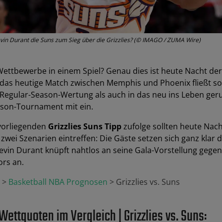
evin Durant die Suns zum Sieg über die Grizzlies? (© IMAGO / ZUMA Wire)
ettbewerbe in einem Spiel? Genau dies ist heute Nacht der 
das heutige Match zwischen Memphis und Phoenix fließt s
e Regular-Season-Wertung als auch in das neu ins Leben ger
ason-Tournament mit ein.
orliegenden
Grizzlies Suns Tipp
zufolge sollten heute Nac
 zwei Szenarien eintreffen: Die Gäste setzen sich ganz klar 
evin Durant knüpft nahtlos an seine Gala-Vorstellung gegen
ors an.
>
Basketball NBA Prognosen
>
Grizzlies vs. Suns
Wettquoten im Vergleich | Grizzlies vs. Suns: