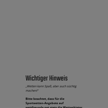
Wichtiger Hinweis
„Wetten kann Spaß, aber auch süchtig
machen!“
Bitte beachtet, dass für die
Sportwetten-Angebote auf
wettfreunde.net stets die Wettanbieter