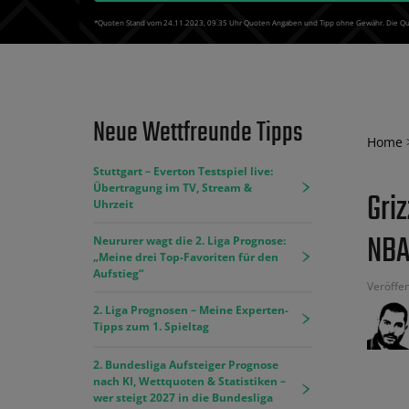
3. Liga Tipps
*Quoten Stand vom 24.11.2023‚ 09⁚35 Uhr Quoten Angaben und Tipp ohne Gewähr. Die Quo
Alle 
3. Liga Meister
NEO.bet Freiwetten
DFB Pokal Tipps
DFB-Pokal Quoten
Oddset Quotenboost
Frauen Fussball Tipps
Neue Wettfreunde Tipps
Home
Champions League Quoten
Tipico Promo Code
Stuttgart – Everton Testspiel live:
Übertragung im TV, Stream &
Gri
Europa League Quoten
Uhrzeit
NBA
Neururer wagt die 2. Liga Prognose:
Premier League Meister
„Meine drei Top-Favoriten für den
Aufstieg“
Veröffen
2. Liga Prognosen – Meine Experten-
Tipps zum 1. Spieltag
2. Bundesliga Aufsteiger Prognose
nach KI, Wettquoten & Statistiken –
wer steigt 2027 in die Bundesliga