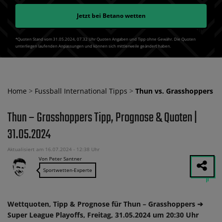
Jetzt bei
Betano
wetten
*Quoten Stand vom 31.05.2024‚ 07⁚32 Uhr Quoten Angaben und Tipp ohne Gewähr. Die Quoten
unterliegen laufenden Anpassungen und können sich mittlerweile geändert haben.
Home
>
Fussball International Tipps
>
Thun vs. Grasshoppers
Thun – Grasshoppers Tipp, Prognose & Quoten |
31.05.2024
Aktualisiert am 16.07.2024 - 12:38 Uhr
Von Peter Santner
Sportwetten-Experte
Wettquoten, Tipp & Prognose für Thun – Grasshoppers ➔
Super League Playoffs, Freitag, 31.05.2024 um 20:30 Uhr