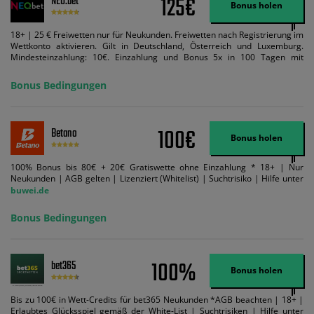
125€
NEO.bet
Bonus holen
18+ | 25 € Freiwetten nur für Neukunden. Freiwetten nach Registrierung im
Wettkonto aktivieren. Gilt in Deutschland, Österreich und Luxemburg.
Mindesteinzahlung: 10€. Einzahlung und Bonus 5x in 100 Tagen mit
Mindestquote 1,5 umsetzen. Maximaler Umsatz: Bonusbetrag pro Wette.
Bedingungen können geändert werden. AGB gelten. Lizenziert; Hilfe bei
Bonus Bedingungen
Suchtrisiken: buwei.de.
100€
Betano
Bonus holen
100% Bonus bis 80€ + 20€ Gratiswette ohne Einzahlung * 18+ | Nur
Neukunden | AGB gelten | Lizenziert (Whitelist) | Suchtrisiko | Hilfe unter
buwei.de
Bonus Bedingungen
100%
bet365
Bonus holen
Bis zu 100€ in Wett-Credits für bet365 Neukunden *AGB beachten | 18+ |
Erlaubtes Glücksspiel gemäß der White-List | Suchtrisiken | Hilfe unter