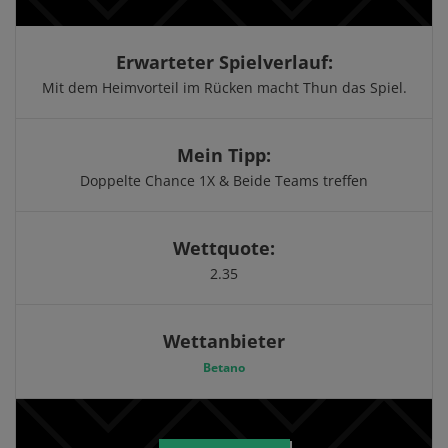
Erwarteter Spielverlauf:
Mit dem Heimvorteil im Rücken macht Thun das Spiel.
Mein Tipp:
Doppelte Chance 1X & Beide Teams treffen
Wettquote:
2.35
Wettanbieter
Betano