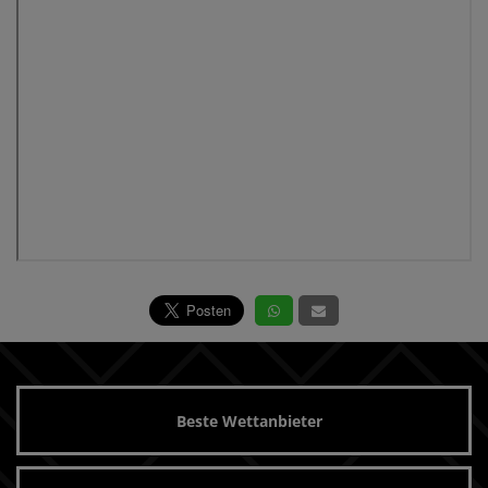
Beste Wettanbieter