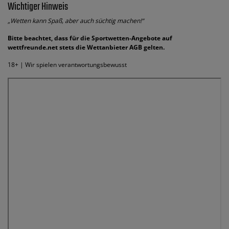
Wichtiger Hinweis
„Wetten kann Spaß, aber auch süchtig machen!“
Bitte beachtet, dass für die Sportwetten-Angebote auf
wettfreunde.net stets die Wettanbieter AGB gelten.
18+ | Wir spielen verantwortungsbewusst