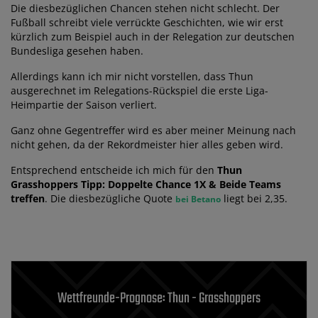
Die diesbezüglichen Chancen stehen nicht schlecht. Der
Fußball schreibt viele verrückte Geschichten, wie wir erst
kürzlich zum Beispiel auch in der Relegation zur deutschen
Bundesliga gesehen haben.
Allerdings kann ich mir nicht vorstellen, dass Thun
ausgerechnet im Relegations-Rückspiel die erste Liga-
Heimpartie der Saison verliert.
Ganz ohne Gegentreffer wird es aber meiner Meinung nach
nicht gehen, da der Rekordmeister hier alles geben wird.
Entsprechend entscheide ich mich für den
Thun
Grasshoppers Tipp: Doppelte Chance 1X & Beide Teams
treffen
. Die diesbezügliche Quote
liegt bei 2,35.
bei Betano
Wettfreunde-Prognose: Thun - Grasshoppers