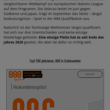
vergleichbarer Wettkampf zur europäischen Nations League
auf dem Programm. Die Selecao testet im Juni gegen
Südkorea und Japan, trägt im September das letzte – längst
bedeutungslose – Spiel in der WM-Qualifikation aus.
Natürlich ist der fünfmalige Weltmeister längst qualifiziert,
hat sich nur drei Unentschieden und keine einzige
Niederlage geleistet.
Eine einzige Pleite hat es seit Ende des
Jahres 2020
gesetzt, die aber tat dafür so richtig weh.
Top! 20€ platzieren, 88€ in Gratiswetten