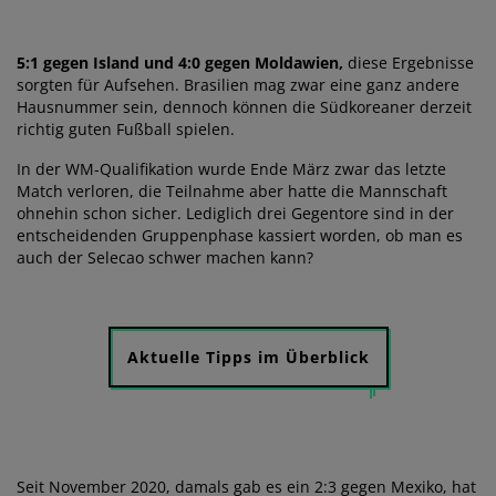
5:1 gegen Island und 4:0 gegen Moldawien,
diese Ergebnisse
sorgten für Aufsehen. Brasilien mag zwar eine ganz andere
Hausnummer sein, dennoch können die Südkoreaner derzeit
richtig guten Fußball spielen.
In der WM-Qualifikation wurde Ende März zwar das letzte
Match verloren, die Teilnahme aber hatte die Mannschaft
ohnehin schon sicher. Lediglich drei Gegentore sind in der
entscheidenden Gruppenphase kassiert worden, ob man es
auch der Selecao schwer machen kann?
Aktuelle Tipps im Überblick
Seit November 2020, damals gab es ein 2:3 gegen Mexiko, hat