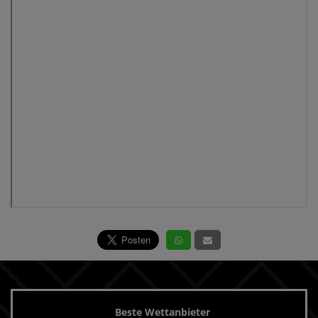
Beste Wettanbieter