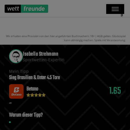
Wir erhalten eine Provision von den hier angeführten Buchmachern. 18+ | AGB gelten. Glücksspiel
kann abhängig machen. Spiele mit Verantwortung.
Isabella Strehmann
Sportwetten-Expertin
Mein Tipp
Sieg Brasilien & Unter 4.5 Tore
1.65
Betano
Warum dieser Tipp?