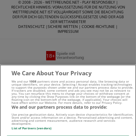
© 2008 - 2026 -
WETTFREUNDE.NET
- PLAY RESPONSIBLY |
RECHTLICHER HINWEIS: VORAUSSETZUNG FÜR DIE NUTZUNG VON
WETTFREUNDE.NET IST VOLLJÄHRIGKEIT SOWIE DIE BEACHTUNG
DER FÜR DICH GELTENDEN GLÜCKSSPIELGESETZE UND DER AGB
DER WETTANBIETER!
DATENSCHUTZ
|
SICHERE WETTEN
|
COOKIE-RICHTLINIE
|
IMPRESSUM
Suchtrisiken, Glücksspiel kann süchtig machen - Hilfe finden
We Care About Your Privacy
Sie auf
buwei.de
We and our
1008
partners store and access personal data, like browsing data or
unique identifiers, on your device. Selecting I Accept enables tracking technologies
to support the purposes shown under we and our partners process data to provide.
Alle Anbieter auf dieser Webseite sind offiziell in
If trackers are disabled, some content and ads you see may not be as relevant to
you. You can resurface this menu to change your choices or withdraw consent at
any time by clicking the Show Purposes link on the bottom of the webpage [or the
Deutschland
lizenziert
und werden von der
Gemeinsamen
floating icon on the bottom-left of the webpage, if applicable]. Your choices will
have effect within our Website. For more details, refer to our Privacy Policy.
We and our partners process data to provide:
Glücksspielbehörde der Länder
reguliert
Use precise geolocation data. Actively scan device characteristics for identification.
Store and/or access information on a device. Personalised advertising and content,
advertising and content measurement, audience research and services
development.
List of Partners (vendors)