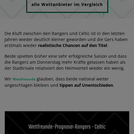
alle Wettanbieter im Vergleich
Die Kluft zwischen den Rangers und Celtic ist in den letzten
Jahren wieder deutlich kleiner geworden und die Gers haben
erstmals wieder
realistische Chancen auf den Titel
.
Beide spielten bisher eine sehr erfolgreiche Saison und dass
die Rangers am Donnerstag mehr Kräfte gelassen haben als
der Stadtrivale relativiert den Heimvorteil wieder ein wenig.
Wir
glauben, dass beide national weiter
Wettfreunde
ungeschlagen bleiben und
tippen auf Unentschieden
.
Wettfreunde-Prognose: Rangers - Celtic