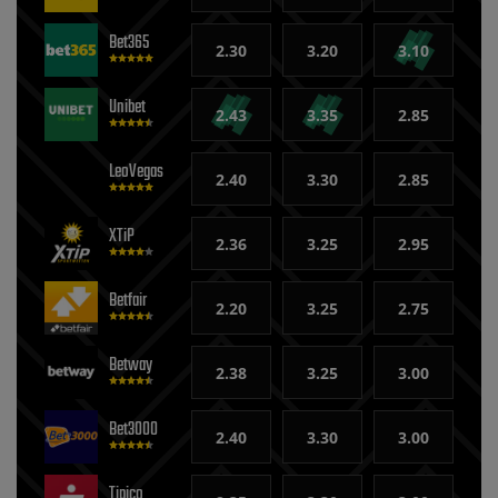
Bet365
2.30
3.20
3.10
Unibet
2.43
3.35
2.85
LeoVegas
2.40
3.30
2.85
XTiP
2.36
3.25
2.95
Betfair
2.20
3.25
2.75
Betway
2.38
3.25
3.00
Bet3000
2.40
3.30
3.00
Tipico