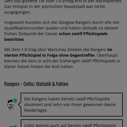
Gers das goldene Tor zum 1:0-Erfolg erst in der Nachspielzeit.
Das Hinspiel in der polnischen Hauptstadt war torlos
ausgegangen.
Insgesamt mussten sich die Glasgow Rangers durch alle vier
Qualifikationsrunden quälen und haben deshalb zu diesem
frühen Zeitpunkt der Saison
schon zwölf Pflichtspiele
bestritten
.
Mit dem 1:0-Sieg über Warschau blieben die Rangers
im
vierten Pflichtspiel in Folge ohne Gegentreffer
. Überhaupt
konnten die Gers in acht der bisherigen zwölf Pflichtspiele in
dieser Saison hinten die Null halten.
Rangers – Celtic: Statistik & Fakten
Die Rangers haben bereits zwölf Pflichtspiele
absolviert und zehn von ihnen gewonnen (keine
Niederlage).
Celtic kommt auch auf bereits zwölf Pflichtspiele