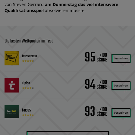
von Steven Gerrard
am Donnerstag das viel intensivere
Qualifikationsspiel
absolvieren musste.
Die besten Wettquoten im Test
95
/100
Interwetten
besuchen
94
/100
Tipico
besuchen
93
/100
bet365
besuchen