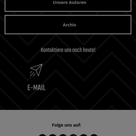
Unsere Autoren
Archiv
Kontaktiere uns noch heute!
E-MAIL
Folge uns auf: