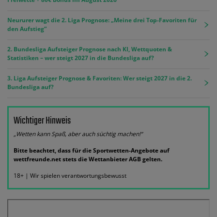
Neururer wagt die 2. Liga Prognose: „Meine drei Top-Favoriten für
den Aufstieg“
2. Bundesliga Aufsteiger Prognose nach KI, Wettquoten &
Statistiken – wer steigt 2027 in die Bundesliga auf?
3. Liga Aufsteiger Prognose & Favoriten: Wer steigt 2027 in die 2.
Bundesliga auf?
Wichtiger Hinweis
„Wetten kann Spaß, aber auch süchtig machen!“
Bitte beachtet, dass für die Sportwetten-Angebote auf
wettfreunde.net stets die Wettanbieter AGB gelten.
18+ | Wir spielen verantwortungsbewusst