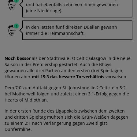
und hat ebenfalls zehn von ihnen gewonnen
(eine Niederlage).
In den letzten fünf direkten Duellen gewann
immer die Heimmannschaft.
Noch besser
als der Stadtrivale ist Celtic Glasgow in die neue
Saison in der Premiership gestartet. Auch die Bhoys
gewannen alle drei Partien an den ersten drei Spieltagen,
können aber
mit 15:3 das bessere Torverhältnis
vorweisen.
Dem 7:0 zum Auftakt gegen St. Johnstone ließ Celtic ein 5:2
bei Motherwell folgen und zuletzt einen 3:1-Erfolg gegen die
Hearts of Midlothian.
In der ersten Runde des Ligapokals zwischen dem zweiten
und dritten Spieltag mühten sich die Grün-Weißen dagegen
zu einem 2:1 nach Verlängerung gegen Zweitligist
Dunfermline.