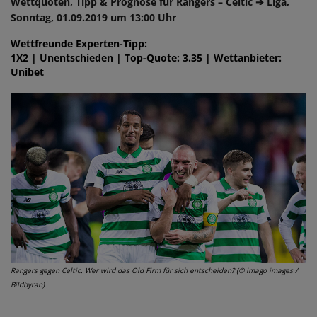
Wettquoten, Tipp & Prognose für Rangers – Celtic ➔ Liga,
Sonntag, 01.09.2019 um 13:00 Uhr
Wettfreunde Experten-Tipp:
1X2 | Unentschieden | Top-Quote: 3.35 | Wettanbieter:
Unibet
Rangers gegen Celtic. Wer wird das Old Firm für sich entscheiden? (© imago images /
Bildbyran)