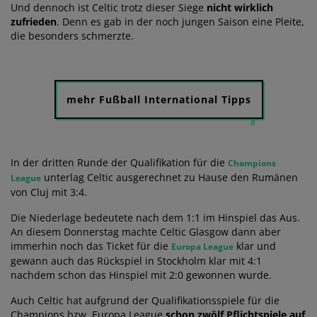
Und dennoch ist Celtic trotz dieser Siege
nicht wirklich
zufrieden
. Denn es gab in der noch jungen Saison eine Pleite,
die besonders schmerzte.
mehr Fußball International Tipps
In der dritten Runde der Qualifikation für die
Champions
unterlag Celtic ausgerechnet zu Hause den Rumänen
League
von Cluj mit 3:4.
Die Niederlage bedeutete nach dem 1:1 im Hinspiel das Aus.
An diesem Donnerstag machte Celtic Glasgow dann aber
immerhin noch das Ticket für die
klar und
Europa League
gewann auch das Rückspiel in Stockholm klar mit 4:1
nachdem schon das Hinspiel mit 2:0 gewonnen wurde.
Auch Celtic hat aufgrund der Qualifikationsspiele für die
Champions bzw. Europa League
schon zwölf Pflichtspiele auf