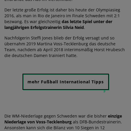
Der letzte große Erfolg ist daher bis heute der Olympiasieg
2016, als man in Rio de Janeiro im Finale Schweden mit 2:1
bezwang. Es war gleichzeitig
das letzte Spiel unter der
langjährigen Erfolgstrainerin Silvia Neid
.
Nachfolgerin Steffi Jones blieb der Erfolg versagt und so
übernahm 2019 Martina Voss-Tecklenburg das deutsche
Team, nachdem ab April 2018 interimsmäßig Horst Hrubesch
die deutschen Damen trainiert hatte.
mehr Fußball International Tipps
Die WM-Niederlage gegen Schweden war die bisher
einzige
Niederlage von Voss-Tecklenburg
als DFB-Bundestrainerin.
Ansonsten kann sich die Bilanz von 10 Siegen in 12