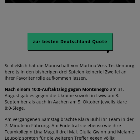
zur besten Deutschland Quote
Schließlich hat die Mannschaft von Martina Voss-Tecklenburg
bereits in den bisherigen drei Spielen keinerlei Zweifel an
ihrer Favoritenrolle aufkommen lassen.
Nach einem 10:0-Auftaktsieg gegen Montenegro
am 31.
August gab es gegen die Ukraine sowohl in Lwiw am 3.
September als auch in Aachen am 5. Oktober jeweils klare
8:0-Siege.
Am vergangenen Samstag brachte Klara Bühl ihr Team in der
7. Minute in Führung. Am Ende traf sie ebenso wie ihre
Teamkollegin Lina Magull drei Mal. Giulia Gwinn und Melanie
Leupolz sorgten für die weiteren Treffer gegen völlig