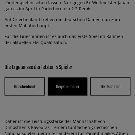
Länderspielen sehen lassen. Nur gegen Ex-Weltmeister Japan
gab es im April in Paderborn ein 2:2-Remis.
Auf Griechenland treffen die deutschen Damen nun zum
ersten Mal überhaupt.
Für die Griechinnen ist es auch das erste Spiel im Rahmen
der aktuellen EM-Qualifikation.
Die Ergebnisse der letzten 5 Spiele:
Griechenland
Gegeneinander
Deutschland
Daher ist die Leistungsstärke der Mannschaft von
Dimosthenis Kavouras – einem fünffachen griechischen
Nationalspieler, der unter anderem für Panatihinaikos Athen