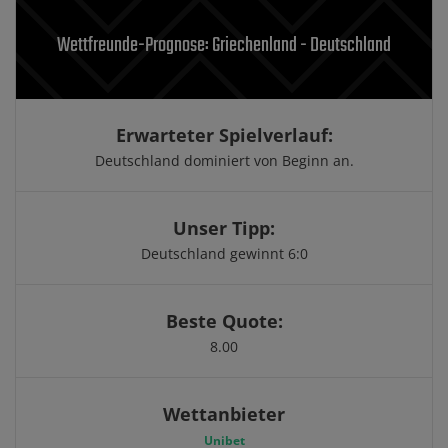
Wettfreunde-Prognose: Griechenland - Deutschland
Erwarteter Spielverlauf:
Deutschland dominiert von Beginn an.
Unser Tipp:
Deutschland gewinnt 6:0
Beste Quote:
8.00
Wettanbieter
Unibet