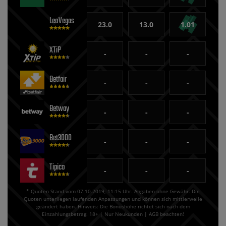
LeoVegas
23.0
13.0
1.01
XTiP
-
-
-
Betfair
-
-
-
Betway
-
-
-
Bet3000
-
-
-
Tipico
-
-
-
* Quoten Stand vom 07.10.2019, 11:15 Uhr. Angaben ohne Gewähr. Die
Quoten unterliegen laufenden Anpassungen und können sich mittlerweile
geändert haben. Hinweis: Die Bonushöhe richtet sich nach dem
Einzahlungsbetrag. 18+ | Nur Neukunden | AGB beachten!