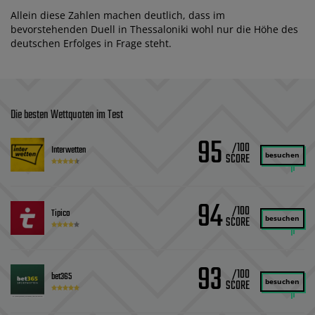
Allein diese Zahlen machen deutlich, dass im
bevorstehenden Duell in Thessaloniki wohl nur die Höhe des
deutschen Erfolges in Frage steht.
Die besten Wettquoten im Test
95
/100
Interwetten
besuchen
94
/100
Tipico
besuchen
93
/100
bet365
besuchen