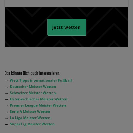
jetzt wetten
Das könnte Dich auch interessieren:
→
Wett Tipps internationaler Fußball
→
Deutscher Meister Wetten
→
Schweizer Meister Wetten
→
Österreichischer Meister Wetten
→
Premier League Meister Wetten
→
Serie A Meister Wetten
→
La Liga Meister Wetten
→
Süper Lig Meister Wetten