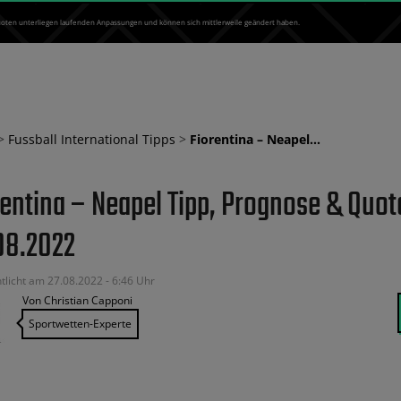
ten unterliegen laufenden Anpassungen und können sich mittlerweile geändert haben.
Sportwetten Tipps
>
Fussball International Tipps
>
Fiorentina – Neapel…
rentina – Neapel Tipp, Prognose & Quot
08.2022
tlicht am 27.08.2022 - 6:46 Uhr
Von Christian Capponi
Sportwetten-Experte
WhatsApp