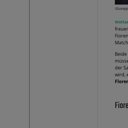
Giusepp
Wettan
freue
Fioren
Match”
Beide
müsse
der S
wird,
Flore
Fior