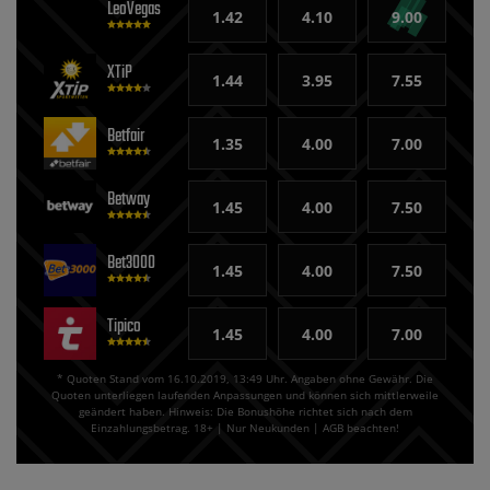
LeoVegas
1.42
4.10
9.00
XTiP
1.44
3.95
7.55
Betfair
1.35
4.00
7.00
Betway
1.45
4.00
7.50
Bet3000
1.45
4.00
7.50
Tipico
1.45
4.00
7.00
* Quoten Stand vom 16.10.2019, 13:49 Uhr. Angaben ohne Gewähr. Die
Quoten unterliegen laufenden Anpassungen und können sich mittlerweile
geändert haben. Hinweis: Die Bonushöhe richtet sich nach dem
Einzahlungsbetrag. 18+ | Nur Neukunden | AGB beachten!