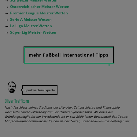
Schweizer Meister Wetten
→
Österreichischer Meister Wetten
→
Premier League Meister Wetten
→
Serie A Meister Wetten
→
La Liga Meister Wetten
→
Süper Lig Meister Wetten
mehr Fußball International Tipps
Sportwetten-Experte
Oliver Treffkorn
Nach Abschluss seines Studiums der Literatur, Zeitgeschichte und Philosophie
wechselte Oliver vollständig zum Sportwetten-Journalismus. Als eines der
Gründungsmitglieder der Wettfreunde ist er seit 2009 fester Bestandteil des Teams.
Mit jahrelanger Erfahrung als freiberuflicher Texter, unter anderem mit Beiträgen für…