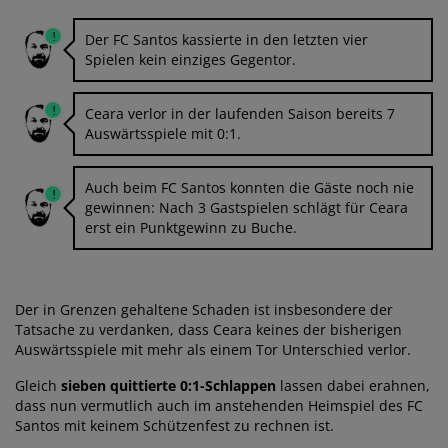
Der FC Santos kassierte in den letzten vier
Spielen kein einziges Gegentor.
Ceara verlor in der laufenden Saison bereits 7
Auswärtsspiele mit 0:1.
Auch beim FC Santos konnten die Gäste noch nie
gewinnen: Nach 3 Gastspielen schlägt für Ceara
erst ein Punktgewinn zu Buche.
Der in Grenzen gehaltene Schaden ist insbesondere der
Tatsache zu verdanken, dass Ceara keines der bisherigen
Auswärtsspiele mit mehr als einem Tor Unterschied verlor.
Gleich
sieben quittierte 0:1-Schlappen
lassen dabei erahnen,
dass nun vermutlich auch im anstehenden Heimspiel des FC
Santos mit keinem Schützenfest zu rechnen ist.