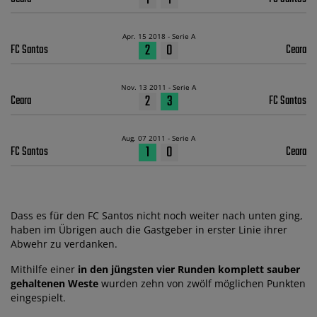
Apr. 15 2018 - Serie A
2
0
FC Santos
Ceara
Nov. 13 2011 - Serie A
2
3
Ceara
FC Santos
Aug. 07 2011 - Serie A
1
0
FC Santos
Ceara
Dass es für den FC Santos nicht noch weiter nach unten ging,
haben im Übrigen auch die Gastgeber in erster Linie ihrer
Abwehr zu verdanken.
Mithilfe einer
in den jüngsten vier Runden komplett sauber
gehaltenen Weste
wurden zehn von zwölf möglichen Punkten
eingespielt.