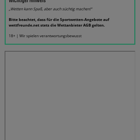
Wichtiger Hinweis
„Wetten kann Spaß, aber auch süchtig machen!“
Bitte beachtet, dass für die Sportwetten-Angebote auf
wettfreunde.net stets die Wettanbieter AGB gelten.
18+ | Wir spielen verantwortungsbewusst