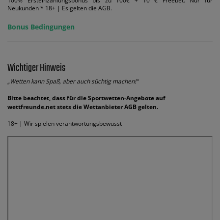
100% Ersteinzahlungsbonus bis zu 100€ + 10 € Freebet. Nur für
Neukunden * 18+ | Es gelten die AGB.
Bonus Bedingungen
Wichtiger Hinweis
„Wetten kann Spaß, aber auch süchtig machen!“
Bitte beachtet, dass für die Sportwetten-Angebote auf
wettfreunde.net stets die Wettanbieter AGB gelten.
18+ | Wir spielen verantwortungsbewusst