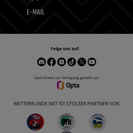
E-MAIL
Folge uns auf:
Sport-Daten zur Verfügung gestellt von
WETTFREUNDE.NET IST STOLZER PARTNER VON