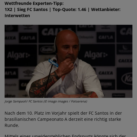
Wettfreunde Experten-Tipp:
1X2 | Sieg FC Santos | Top-Quote: 1.46 | Wettanbieter:
Interwetten
Jorge Sampaoli/ FC Santos (© imago images / Fotoarena)
Nach dem 10. Platz im Vorjahr spielt der FC Santos in der
brasilianischen Campeonato A derzeit eine richtig starke
Runde.
Mittels eines unwiderstehlichen Endspurts könnte sich der