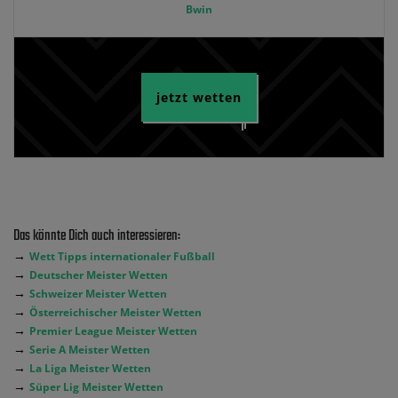
Bwin
jetzt wetten
Das könnte Dich auch interessieren:
→
Wett Tipps internationaler Fußball
→
Deutscher Meister Wetten
→
Schweizer Meister Wetten
→
Österreichischer Meister Wetten
→
Premier League Meister Wetten
→
Serie A Meister Wetten
→
La Liga Meister Wetten
→
Süper Lig Meister Wetten