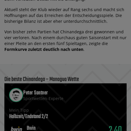
Aktuell steht der Klub wieder auf Rang sechs und macht sich
Hoffnungen auf das Erreichen der Entscheidungsspiele. Die
bisherige Bilanz ist aber eher unterdurchschnittlich.
Von bisher zehn Partien hat Chinandega drei gewonnen und
vier verloren. Nach einem durchaus guten Saisonstart mit nur
einer Pleite an den ersten fünf Spieltagen, zeigte die
Formkurve zuletzt deutlich nach unten
.
Die beste Chinandega – Managua Wette
Peter Santner
Sportwetten-Experte
Mein Tipp
Halbzeit/Endstand 2/2
2.40
Bwin