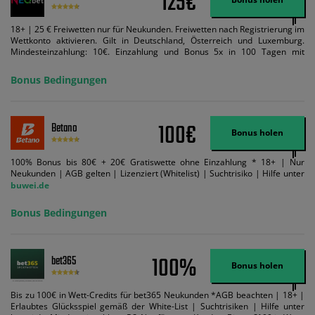
125€
18+ | 25 € Freiwetten nur für Neukunden. Freiwetten nach Registrierung im
Wettkonto aktivieren. Gilt in Deutschland, Österreich und Luxemburg.
Mindesteinzahlung: 10€. Einzahlung und Bonus 5x in 100 Tagen mit
Mindestquote 1,5 umsetzen. Maximaler Umsatz: Bonusbetrag pro Wette.
Bedingungen können geändert werden. AGB gelten. Lizenziert; Hilfe bei
Bonus Bedingungen
Suchtrisiken: buwei.de.
100€
Betano
Bonus holen
100% Bonus bis 80€ + 20€ Gratiswette ohne Einzahlung * 18+ | Nur
Neukunden | AGB gelten | Lizenziert (Whitelist) | Suchtrisiko | Hilfe unter
buwei.de
Bonus Bedingungen
100%
bet365
Bonus holen
Bis zu 100€ in Wett-Credits für bet365 Neukunden *AGB beachten | 18+ |
Erlaubtes Glücksspiel gemäß der White-List | Suchtrisiken | Hilfe unter