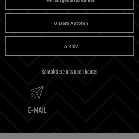
Herausgeberrichtlinien
Unsere Autoren
Archiv
Kontaktiere uns noch heute!
E-MAIL