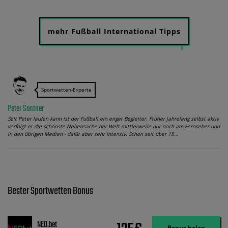
mehr Fußball International Tipps
Sportwetten-Experte
Peter Santner
Seit Peter laufen kann ist der Fußball ein enger Begleiter. Früher jahrelang selbst aktiv
verfolgt er die schönste Nebensache der Welt mittlerweile nur noch am Fernseher und
in den übrigen Medien - dafür aber sehr intensiv. Schon seit über 15…
Bester Sportwetten Bonus
NEO.bet
Bonus holen