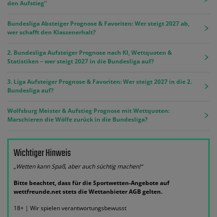
den Aufstieg“
Bundesliga Absteiger Prognose & Favoriten: Wer steigt 2027 ab,
wer schafft den Klassenerhalt?
2. Bundesliga Aufsteiger Prognose nach KI, Wettquoten &
Statistiken – wer steigt 2027 in die Bundesliga auf?
3. Liga Aufsteiger Prognose & Favoriten: Wer steigt 2027 in die 2.
Bundesliga auf?
Wolfsburg Meister & Aufstieg Prognose mit Wettquoten:
Marschieren die Wölfe zurück in die Bundesliga?
Wichtiger Hinweis
„Wetten kann Spaß, aber auch süchtig machen!“
Bitte beachtet, dass für die Sportwetten-Angebote auf
wettfreunde.net stets die Wettanbieter AGB gelten.
18+ | Wir spielen verantwortungsbewusst