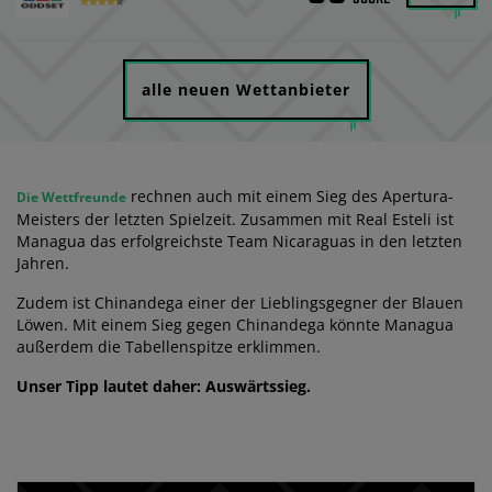
alle neuen Wettanbieter
rechnen auch mit einem Sieg des Apertura-
Die Wettfreunde
Meisters der letzten Spielzeit. Zusammen mit Real Esteli ist
Managua das erfolgreichste Team Nicaraguas in den letzten
Jahren.
Zudem ist Chinandega einer der Lieblingsgegner der Blauen
Löwen. Mit einem Sieg gegen Chinandega könnte Managua
außerdem die Tabellenspitze erklimmen.
Unser Tipp lautet daher: Auswärtssieg.