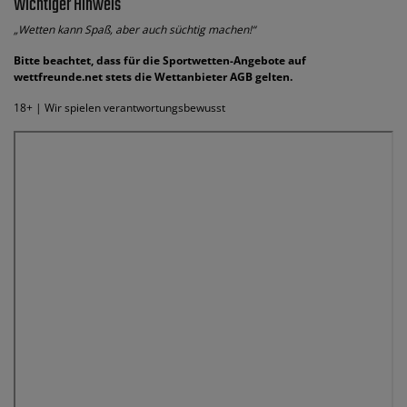
Wichtiger Hinweis
„Wetten kann Spaß, aber auch süchtig machen!“
Bitte beachtet, dass für die Sportwetten-Angebote auf
wettfreunde.net stets die Wettanbieter AGB gelten.
18+ | Wir spielen verantwortungsbewusst