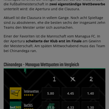
die Fußballmeisterschaft in
zwei eigenständige Wettbewerbe
unterteilt wird: die Apertura und die Clausura.
Aktuell ist die Clausura in vollem Gange. Noch acht Spieltage
sind zu absolvieren, ehe die besten sechs der insgesamt zehn
Teams den Meister unter sich ausmachen.
Einer der Favoriten ist die Mannschaft vom Managua FC. In
der Apertura
scheiterte der Klub erst im Finale
am Gewinn
der Meisterschaft. Am späten Mittwochabend muss das Team
bei Chinandega ran.
Chinandega - Managua Wettquoten im Vergleich
Interwetten
5.80
4.45
1.40
Bet365
11.0
4.33
1.30