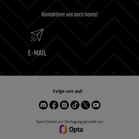
Kontaktiere uns noch heute!
E-MAIL
Folge uns auf:
Sport-Daten zur Verfügung gestellt von