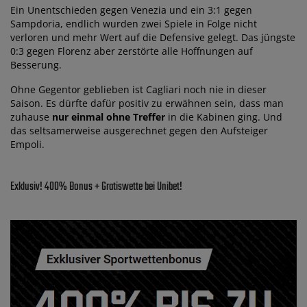
Ein Unentschieden gegen Venezia und ein 3:1 gegen
Sampdoria, endlich wurden zwei Spiele in Folge nicht
verloren und mehr Wert auf die Defensive gelegt. Das jüngste
0:3 gegen Florenz aber zerstörte alle Hoffnungen auf
Besserung.
Ohne Gegentor geblieben ist Cagliari noch nie in dieser
Saison. Es dürfte dafür positiv zu erwähnen sein, dass man
zuhause
nur einmal ohne Treffer
in die Kabinen ging. Und
das seltsamerweise ausgerechnet gegen den Aufsteiger
Empoli.
Exklusiv! 400% Bonus + Gratiswette bei Unibet!