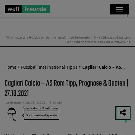
Wir erhalten eine Provision von den hier angeführten Buchmachern. 18+ | AGB gelten. Glücksspiel
kann abhängig machen. Spiele mit Verantwortung.
Home
>
Fussball International Tipps
>
Cagliari Calcio – AS…
Cagliari Calcio – AS Rom Tipp, Prognose & Quoten |
27.10.2021
Veröffentlicht am 26.10.2021 - 5:50 Uhr
Von Isabella Strehmann
Sportwetten-Expertin