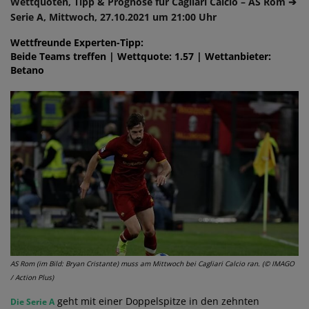
Wettquoten, Tipp & Prognose für Cagliari Calcio – AS Rom ➔
Serie A, Mittwoch, 27.10.2021 um 21:00 Uhr
Wettfreunde Experten-Tipp:
Beide Teams treffen | Wettquote: 1.57 | Wettanbieter:
Betano
AS Rom (im Bild: Bryan Cristante) muss am Mittwoch bei Cagliari Calcio ran. (© IMAGO
/ Action Plus)
geht mit einer Doppelspitze in den zehnten
Die Serie A