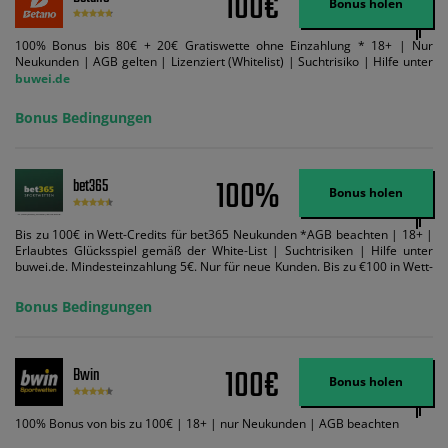
100€
Bonus holen
100% Bonus bis 80€ + 20€ Gratiswette ohne Einzahlung * 18+ | Nur
Neukunden | AGB gelten | Lizenziert (Whitelist) | Suchtrisiko | Hilfe unter
buwei.de
Bonus Bedingungen
100%
bet365
Bonus holen
Bis zu 100€ in Wett-Credits für bet365 Neukunden *AGB beachten | 18+ |
Erlaubtes Glücksspiel gemäß der White-List | Suchtrisiken | Hilfe unter
buwei.de. Mindesteinzahlung 5€. Nur für neue Kunden. Bis zu €100 in Wett-
Credits. Melden Sie sich an, zahlen Sie €5 oder mehr auf Ihr bet365-Konto
ein und wir geben Ihnen die entsprechende qualifizierende Einzahlung in
Bonus Bedingungen
Wett-Credits, wenn Sie qualifizierende Wetten im gleichen Wert platzieren
und diese abgerechnet werden. Mindestquoten, Wett- und
Zahlungsmethoden-Ausnahmen gelten. Gewinne schließen den Einsatz von
Wett-Credits aus. Es gelten die AGB, Zeitlimits und Ausnahmen. Der Bonus-
100€
Bwin
Code VIPANGEBOT kann während der Anmeldung benutzt werden, jedoch
Bonus holen
ändert dies den Angebotsbetrag in keinster Weise.
100% Bonus von bis zu 100€ | 18+ | nur Neukunden | AGB beachten