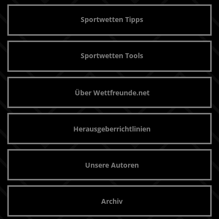
Sportwetten Tipps
Sportwetten Tools
Über Wettfreunde.net
Herausgeberrichtlinien
Unsere Autoren
Archiv