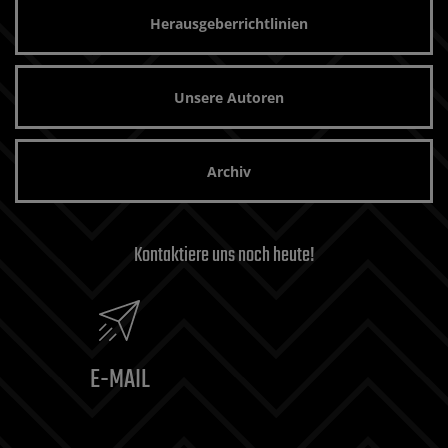
Herausgeberrichtlinien
Unsere Autoren
Archiv
Kontaktiere uns noch heute!
E-MAIL