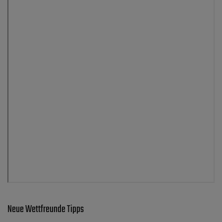
Neue Wettfreunde Tipps