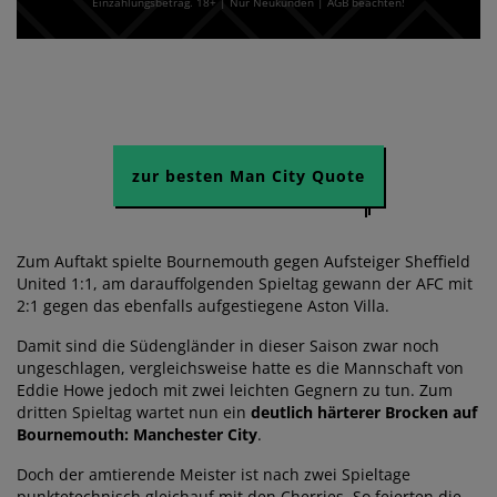
Einzahlungsbetrag. 18+ | Nur Neukunden | AGB beachten!
zur besten Man City Quote
Zum Auftakt spielte Bournemouth gegen Aufsteiger Sheffield
United 1:1, am darauffolgenden Spieltag gewann der AFC mit
2:1 gegen das ebenfalls aufgestiegene Aston Villa.
Damit sind die Südengländer in dieser Saison zwar noch
ungeschlagen, vergleichsweise hatte es die Mannschaft von
Eddie Howe jedoch mit zwei leichten Gegnern zu tun. Zum
dritten Spieltag wartet nun ein
deutlich härterer Brocken auf
Bournemouth: Manchester City
.
Doch der amtierende Meister ist nach zwei Spieltage
punktetechnisch gleichauf mit den Cherries. So feierten die