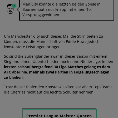
Man City konnte die letzten beiden Spiele in
Bournemouth nur knapp mit einem Tor
Vorsprung gewinnen.
Um Manchester City auch dieses Mal die Stirn bieten zu
können, muss die Mannschaft von Eddie Howe jedoch
konstantere Leistungen bringen.
So sind die Südengländer zwar in dieser Saison mit einem
Sieg und einem Unentschieden noch ohne Niederlage, in den
letzten saisonübergreifend 30 Liga-Matches gelang es dem
AFC aber nie, mehr als zwei Partien in Folge ungeschlagen
zu bleiben
.
Trotz dieser fehlenden Konstanz sollten vor allem Top-Teams
die Cherries nicht auf die leichte Schulter nehmen.
Premier League Meister Quoten