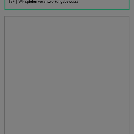
18+ | Wir spielen verantwortungsbewusst