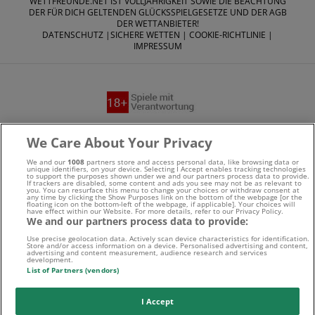
WETTFREUNDE.NET IST VOLLJÄHRIGKEIT SOWIE DIE BEACHTUNG
DER FÜR DICH GELTENDEN GLÜCKSSPIELGESETZE UND DER AGB
DER WETTANBIETER!
DATENSCHUTZ
|
SICHERE WETTEN
|
COOKIE-RICHTLINIE
|
IMPRESSUM
Suchtrisiken, Glücksspiel kann süchtig machen - Hilfe finden
We Care About Your Privacy
Sie auf
buwei.de
We and our
1008
partners store and access personal data, like browsing data or
unique identifiers, on your device. Selecting I Accept enables tracking technologies
to support the purposes shown under we and our partners process data to provide.
Alle Anbieter auf dieser Webseite sind offiziell in
If trackers are disabled, some content and ads you see may not be as relevant to
you. You can resurface this menu to change your choices or withdraw consent at
any time by clicking the Show Purposes link on the bottom of the webpage [or the
Deutschland
lizenziert
und werden von der
Gemeinsamen
floating icon on the bottom-left of the webpage, if applicable]. Your choices will
have effect within our Website. For more details, refer to our Privacy Policy.
We and our partners process data to provide:
Glücksspielbehörde der Länder
reguliert
Use precise geolocation data. Actively scan device characteristics for identification.
Store and/or access information on a device. Personalised advertising and content,
advertising and content measurement, audience research and services
development.
List of Partners (vendors)
I Accept