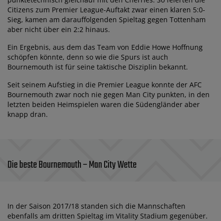
Citizens zum Premier League-Auftakt zwar einen klaren 5:0-
Sieg, kamen am darauffolgenden Spieltag gegen Tottenham
aber nicht über ein 2:2 hinaus.
Ein Ergebnis, aus dem das Team von Eddie Howe Hoffnung
schöpfen könnte, denn so wie die Spurs ist auch
Bournemouth ist für seine taktische Disziplin bekannt.
Seit seinem Aufstieg in die Premier League konnte der AFC
Bournemouth zwar noch nie gegen Man City punkten, in den
letzten beiden Heimspielen waren die Südengländer aber
knapp dran.
Die beste Bournemouth – Man City Wette
In der Saison 2017/18 standen sich die Mannschaften
ebenfalls am dritten Spieltag im Vitality Stadium gegenüber.