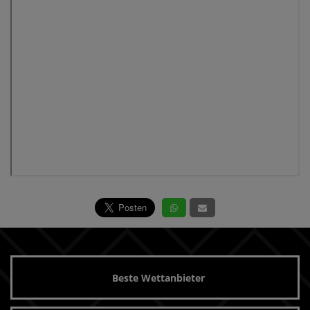
Beste Wettanbieter