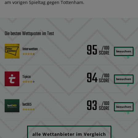
am vorigen Spieltag gegen Tottenham.
Die besten Wettquoten im Test
95
/100
Interwetten
besuchen
94
/100
Tipico
besuchen
93
/100
bet365
besuchen
alle Wettanbieter im Vergleich