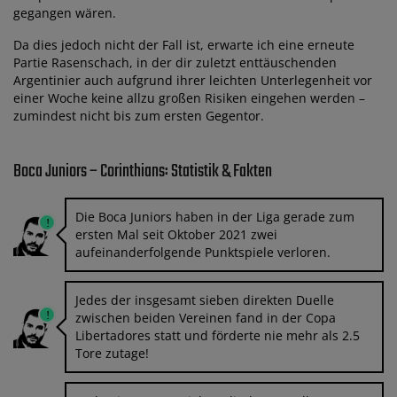
gegangen wären.
Da dies jedoch nicht der Fall ist, erwarte ich eine erneute
Partie Rasenschach, in der dir zuletzt enttäuschenden
Argentinier auch aufgrund ihrer leichten Unterlegenheit vor
einer Woche keine allzu großen Risiken eingehen werden –
zumindest nicht bis zum ersten Gegentor.
Boca Juniors – Corinthians: Statistik & Fakten
Die Boca Juniors haben in der Liga gerade zum
ersten Mal seit Oktober 2021 zwei
aufeinanderfolgende Punktspiele verloren.
Jedes der insgesamt sieben direkten Duelle
zwischen beiden Vereinen fand in der Copa
Libertadores statt und förderte nie mehr als 2.5
Tore zutage!