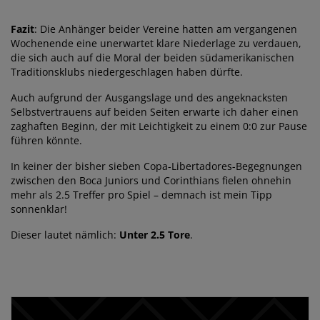
Fazit
: Die Anhänger beider Vereine hatten am vergangenen
Wochenende eine unerwartet klare Niederlage zu verdauen,
die sich auch auf die Moral der beiden südamerikanischen
Traditionsklubs niedergeschlagen haben dürfte.
Auch aufgrund der Ausgangslage und des angeknacksten
Selbstvertrauens auf beiden Seiten erwarte ich daher einen
zaghaften Beginn, der mit Leichtigkeit zu einem 0:0 zur Pause
führen könnte.
In keiner der bisher sieben Copa-Libertadores-Begegnungen
zwischen den Boca Juniors und Corinthians fielen ohnehin
mehr als 2.5 Treffer pro Spiel – demnach ist mein Tipp
sonnenklar!
Dieser lautet nämlich:
Unter 2.5 Tore
.