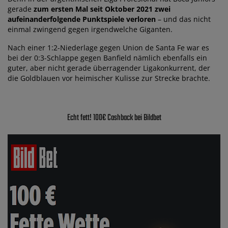
gerade
zum ersten Mal seit Oktober 2021 zwei
aufeinanderfolgende Punktspiele verloren
– und das nicht
einmal zwingend gegen irgendwelche Giganten.
Nach einer 1:2-Niederlage gegen Union de Santa Fe war es
bei der 0:3-Schlappe gegen Banfield nämlich ebenfalls ein
guter, aber nicht gerade überragender Ligakonkurrent, der
die Goldblauen vor heimischer Kulisse zur Strecke brachte.
Echt fett! 100€ Cashback bei Bildbet