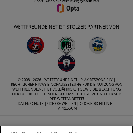
Sport-Daten zur Verfügung gestellt von
WETTFREUNDE.NET IST STOLZER PARTNER VON
© 2008 - 2026 -
WETTFREUNDE.NET
- PLAY RESPONSIBLY |
RECHTLICHER HINWEIS: VORAUSSETZUNG FÜR DIE NUTZUNG VON
WETTFREUNDE.NET IST VOLLJÄHRIGKEIT SOWIE DIE BEACHTUNG
DER FÜR DICH GELTENDEN GLÜCKSSPIELGESETZE UND DER AGB
DER WETTANBIETER!
DATENSCHUTZ
|
SICHERE WETTEN
|
COOKIE-RICHTLINIE
|
IMPRESSUM