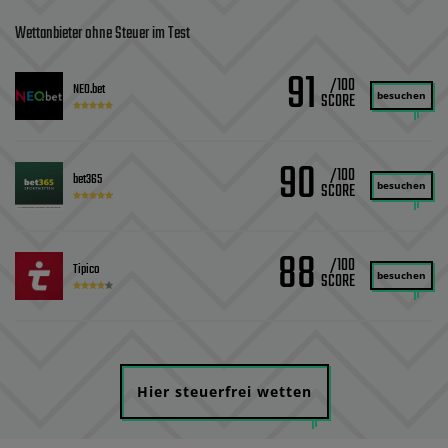
Wettanbieter ohne Steuer im Test
91
/100
NEO.bet
besuchen
90
/100
bet365
besuchen
88
/100
Tipico
besuchen
Hier steuerfrei wetten