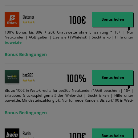
100€
Betano
Bonus holen
100% Bonus bis 80€ + 20€ Gratiswette ohne Einzahlung * 18+ | Nur
Neukunden | AGB gelten | Lizenziert (Whitelist) | Suchtrisiko | Hilfe unter
buwei.de
Bonus Bedingungen
100%
bet365
Bonus holen
Bis zu 100€ in Wett-Credits für bet365 Neukunden *AGB beachten | 18+ |
Erlaubtes Glücksspiel gemäß der White-List | Suchtrisiken | Hilfe unter
buwei.de. Mindesteinzahlung 5€. Nur für neue Kunden. Bis zu €100 in Wett-
Credits. Melden Sie sich an, zahlen Sie €5 oder mehr auf Ihr bet365-Konto
ein und wir geben Ihnen die entsprechende qualifizierende Einzahlung in
Bonus Bedingungen
Wett-Credits, wenn Sie qualifizierende Wetten im gleichen Wert platzieren
und diese abgerechnet werden. Mindestquoten, Wett- und
Zahlungsmethoden-Ausnahmen gelten. Gewinne schließen den Einsatz von
Wett-Credits aus. Es gelten die AGB, Zeitlimits und Ausnahmen. Der Bonus-
100€
Bwin
Code VIPANGEBOT kann während der Anmeldung benutzt werden, jedoch
Bonus holen