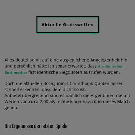
Aktuelle Gratiswetten
Alles deutet somit auf eine ausgeglichene Angelegenheit hin
und persönlich hätte ich sogar erwartet, dass
die deutschen
fast identische Siegquoten ausrufen würden.
Buchmacher
Doch die aktuellen Boca Juniors Corinthians Quoten lassen
schnell erkennen, dass dem nicht so ist.
Anbieterübergreifend sind es nämlich die Argentinier, die mit
Werten von circa 2.00 als relativ klarer Favorit in dieses Match
gehen.
Die Ergebnisse der letzten Spiele: