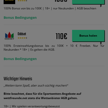
ändert dies den Angebotsbetrag in keinster Weise.
100% Bonus von bis zu 100€ | 18+ | nur Neukunden | AGB beachten
Bonus Bedingungen
110€
Oddset
Bonus holen
100% Ersteinzahlungsbonus bis zu 100€ + 10 € Freebet. Nur für
Neukunden * 18+ | Es gelten die AGB.
Bonus Bedingungen
Wichtiger Hinweis
„Wetten kann Spaß, aber auch süchtig machen!“
Bitte beachtet, dass für die Sportwetten-Angebote auf
wettfreunde.net stets die Wettanbieter AGB gelten.
18+ | Wir spielen verantwortungsbewusst