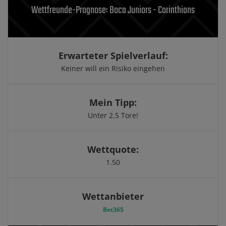
Wettfreunde-Prognose: Boca Juniors - Corinthians
Erwarteter Spielverlauf:
Keiner will ein Risiko eingehen
Mein Tipp:
Unter 2.5 Tore!
Wettquote:
1.50
Wettanbieter
Bet365