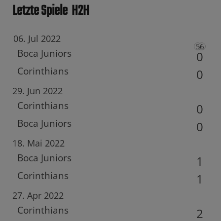
Letzte Spiele
H2H
06. Jul 2022
5
6
Boca Juniors
0
Corinthians
0
29. Jun 2022
Corinthians
0
Boca Juniors
0
18. Mai 2022
Boca Juniors
1
Corinthians
1
27. Apr 2022
Corinthians
2